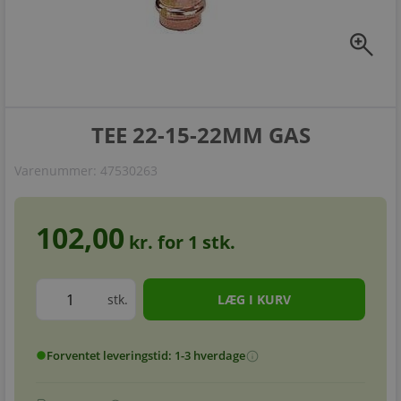
zoom_in
TEE 22-15-22MM GAS
Varenummer:
47530263
102,00
kr. for
1
stk.
stk.
Forventet leveringstid: 1-3 hverdage
info
circle