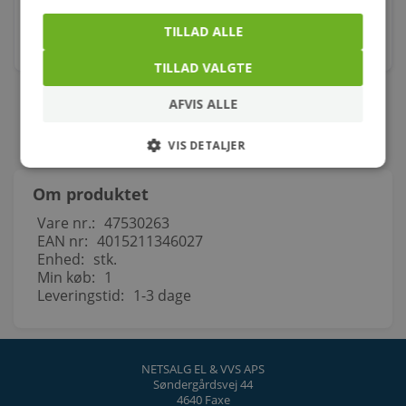
59,00
kr.
TILLAD ALLE
stk.
TILLAD VALGTE
AFVIS ALLE
VIS DETALJER
Om produktet
Vare nr.:
47530263
EAN nr:
4015211346027
Enhed:
stk.
Min køb:
1
Leveringstid:
1-3 dage
NETSALG EL & VVS APS
Søndergårdsvej 44
4640 Faxe