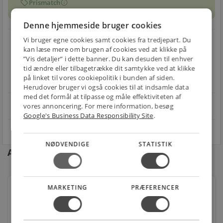
sell
info
Prismatch
Denne hjemmeside bruger cookies
local_shipping
restart_alt
Vi bruger egne cookies samt cookies fra tredjepart. Du
kan læse mere om brugen af cookies ved at klikke på
E-MÆRKET
”Vis detaljer” i dette banner. Du kan desuden til enhver
BILLIG
30 DAGES
tid ændre eller tilbagetrække dit samtykke ved at klikke
Handle trygt hos
FRAGT
RETUR
på linket til vores cookiepolitik i bunden af siden.
os
Fra 49,00 kr.
Nem returnering
Herudover bruger vi også cookies til at indsamle data
med det formål at tilpasse og måle effektiviteten af
star
vores annoncering. For mere information, besøg
4.1 på Trustpilot 11,691 anmeldelser
open_in_new
Google's Business Data Responsibility Site
.
NØDVENDIGE
STATISTIK
Andre kunder købte også
MARKETING
PRÆFERENCER
Muffe Gas 18mm Muffe
Varenr.: 47560018