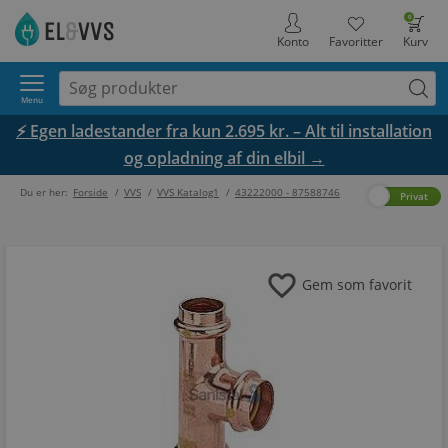
0
Konto
Favoritter
Kurv
Menu
⚡ Egen ladestander fra kun 2.695 kr. – Alt til installation
og opladning af din elbil →
Du er her:
Forside
/
VVS
/
VVS Katalog1
/
43222000 - 87588746
Erhverv
Privat
favorite
Gem som favorit