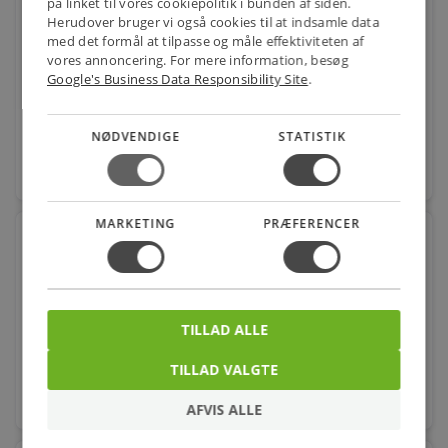
på linket til vores cookiepolitik i bunden af siden.
VINKEL MF/NIP. 3/4 T/ALUPEX
Herudover bruger vi også cookies til at indsamle data
med det formål at tilpasse og måle effektiviteten af
Varenr.: 45444306
vores annoncering. For mere information, besøg
Google's Business Data Responsibility Site
.
62,00
kr.
pr. stk.
NØDVENDIGE
STATISTIK
favorite
stk.
MARKETING
PRÆFERENCER
KOBL.SÆT T/TEE 16-3/4 T/ALUPEX
Varenr.: 45447317
50,00
kr.
pr. stk.
TILLAD ALLE
TILLAD VALGTE
favorite
stk.
AFVIS ALLE