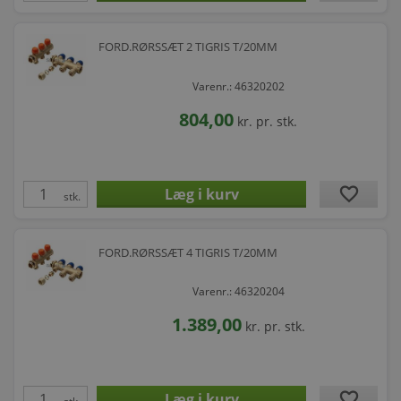
FORD.RØRSSÆT 2 TIGRIS T/20MM
Varenr.: 46320202
804,00
kr.
pr. stk.
favorite
stk.
FORD.RØRSSÆT 4 TIGRIS T/20MM
Varenr.: 46320204
1.389,00
kr.
pr. stk.
favorite