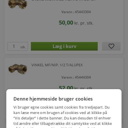
Varenr.: 45443304
50,00
kr.
pr. stk.
favorite
stk.
VINKEL MF/NIP. 1/2 T/ALUPEX
Varenr.: 45444304
52,00
kr.
pr. stk.
Denne hjemmeside bruger cookies
Vi bruger egne cookies samt cookies fra tredjepart. Du
favorite
kan læse mere om brugen af cookies ved at klikke på
stk.
”Vis detaljer” i dette banner. Du kan desuden til enhver
tid ændre eller tilbagetrække dit samtykke ved at klikke