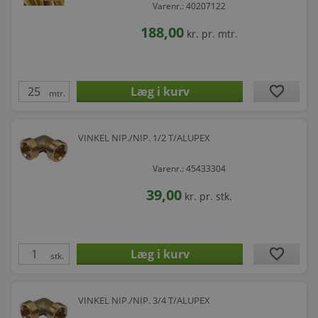
Varenr.: 40207122
188,00
kr.
pr. mtr.
favorite
mtr.
VINKEL NIP./NIP. 1/2 T/ALUPEX
Varenr.: 45433304
39,00
kr.
pr. stk.
favorite
stk.
VINKEL NIP./NIP. 3/4 T/ALUPEX