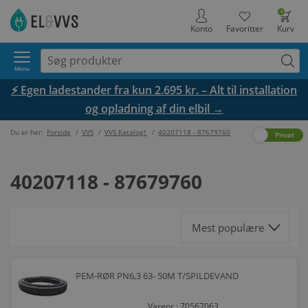
0
Konto
Favoritter
Kurv
Menu
⚡ Egen ladestander fra kun 2.695 kr. – Alt til installation
og opladning af din elbil →
Du er her:
Forside
/
VVS
/
VVS Katalog1
/
40207118 - 87679760
Erhverv
Privat
40207118 - 87679760
PEM-RØR PN6,3 63- 50M T/SPILDEVAND
Varenr.: 70567063