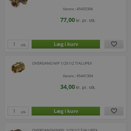
Varenr.: 45435306
77,00
kr.
pr. stk.
favorite
stk.
OVERGANG NIP 1/2X1/2 T/ALUPEX
Varenr.: 45441304
34,00
kr.
pr. stk.
favorite
stk.
OVERGANGVINKEL 1/2X1/2 T/ALUPEX