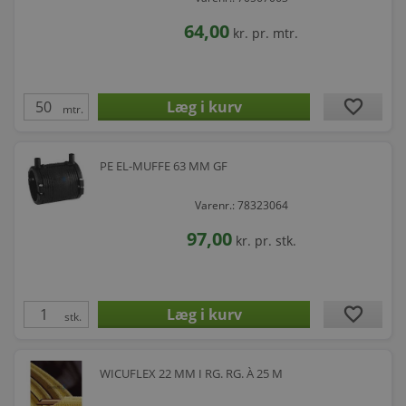
64,00
kr.
pr. mtr.
favorite
mtr.
PE EL-MUFFE 63 MM GF
Varenr.: 78323064
97,00
kr.
pr. stk.
favorite
stk.
WICUFLEX 22 MM I RG. RG. À 25 M