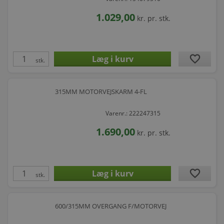
1.029,00
kr.
pr. stk.
favorite
stk.
315MM MOTORVEJSKARM 4-FL
Varenr.: 222247315
1.690,00
kr.
pr. stk.
favorite
stk.
600/315MM OVERGANG F/MOTORVEJ