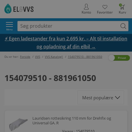
0
Konto
Favoritter
Kurv
Menu
⚡ Egen ladestander fra kun 2.695 kr. – Alt til installation
og opladning af din elbil →
Du er her:
Forside
/
VVS
/
VVS Katalog1
/
154079510 - 881961050
Erhverv
Privat
154079510 - 881961050
Lauridsen rottesikring 110 mm for Drehfix og
Universal GA. R
Varenr.: 154079510