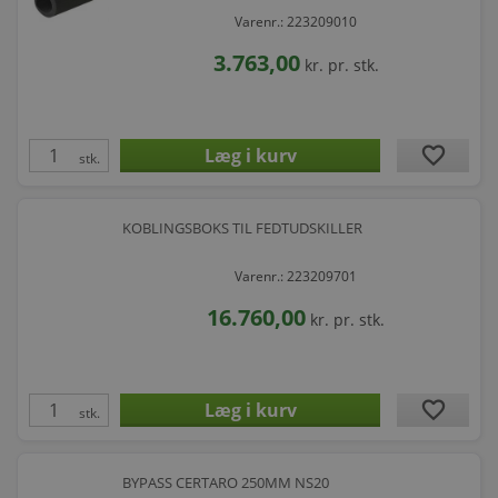
Varenr.: 223209010
3.763,00
kr.
pr. stk.
favorite
stk.
KOBLINGSBOKS TIL FEDTUDSKILLER
Varenr.: 223209701
16.760,00
kr.
pr. stk.
favorite
stk.
BYPASS CERTARO 250MM NS20