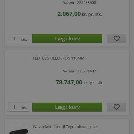
Varenr.: 222488600
2.067,00
kr.
pr. stk.
favorite
stk.
FEDTUDSKILLER 7L/S 110MM
Varenr.: 223201407
78.747,00
kr.
pr. stk.
favorite
stk.
Wavin løst filter til Tegra olieudskiller