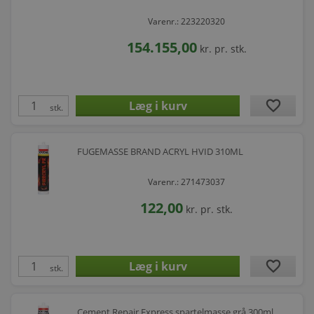
Varenr.: 223220320
154.155,00
kr.
pr. stk.
favorite
stk.
FUGEMASSE BRAND ACRYL HVID 310ML
Varenr.: 271473037
122,00
kr.
pr. stk.
favorite
stk.
Cement Repair Express spartelmasse grå 300ml