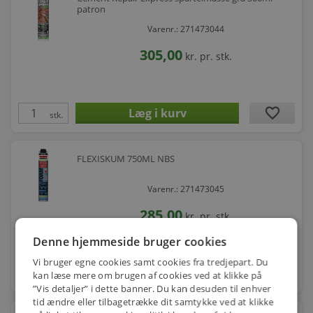
patron
Varenr.: 271473044
305,00
kr.
pr. stk.
favorite
stk.
FLEXISKUM 750ML NBS
Varenr.: 271473045
285,00
kr.
pr. stk.
Denne hjemmeside bruger cookies
Vi bruger egne cookies samt cookies fra tredjepart. Du
favorite
kan læse mere om brugen af cookies ved at klikke på
stk.
”Vis detaljer” i dette banner. Du kan desuden til enhver
tid ændre eller tilbagetrække dit samtykke ved at klikke