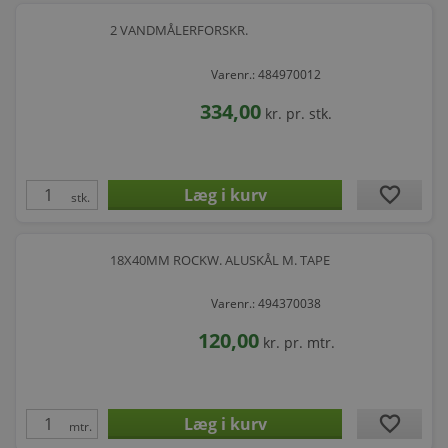
2 VANDMÅLERFORSKR.
Varenr.: 484970012
334,00
kr.
pr. stk.
favorite
stk.
18X40MM ROCKW. ALUSKÅL M. TAPE
Varenr.: 494370038
120,00
kr.
pr. mtr.
favorite
mtr.