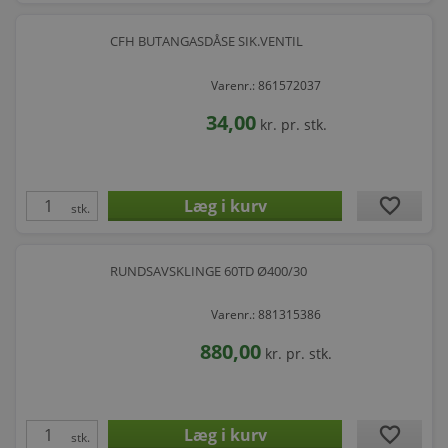
CFH BUTANGASDÅSE SIK.VENTIL
Varenr.: 861572037
34,00
kr.
pr. stk.
favorite
stk.
RUNDSAVSKLINGE 60TD Ø400/30
Varenr.: 881315386
880,00
kr.
pr. stk.
favorite
stk.