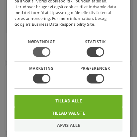
på linket til vores cookiepolitik i bunden af siden.
Roth fæsteclips til monteringsskinne 40 mm 250 stk.
Herudover bruger vi også cookies til at indsamle data
med det formål at tilpasse og måle effektiviteten af
Varenr.: 339656288
vores annoncering. For mere information, besøg
Google's Business Data Responsibility Site
.
549,00
kr.
pr. pakke.
NØDVENDIGE
STATISTIK
favorite
pakke.
MARKETING
PRÆFERENCER
3/8 FORKR. LUFTSKR. M/O-RING
Varenr.: 405526003
24,00
kr.
pr. stk.
TILLAD ALLE
TILLAD VALGTE
favorite
stk.
AFVIS ALLE