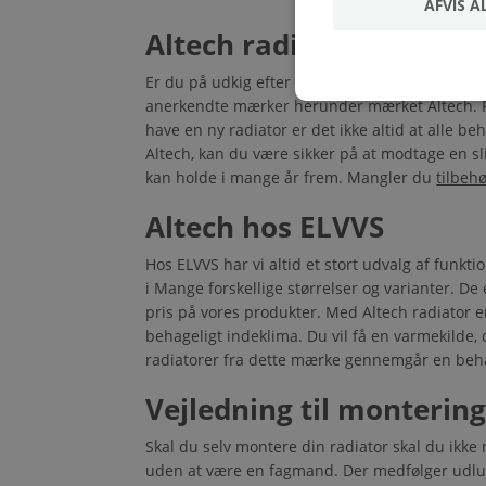
AFVIS A
Altech radiatorer
Er du på udkig efter holdbare
radiatorer
, der 
anerkendte mærker herunder mærket Altech. Ra
have en ny radiator er det ikke altid at alle be
Altech, kan du være sikker på at modtage en sl
kan holde i mange år frem. Mangler du
tilbehø
Altech hos ELVVS
Hos ELVVS har vi altid et stort udvalg af funkt
i Mange forskellige størrelser og varianter. De e
pris på vores produkter. Med Altech radiator e
behageligt indeklima. Du vil få en varmekilde, 
radiatorer fra dette mærke gennemgår en behan
Vejledning til montering
Skal du selv montere din radiator skal du ikk
uden at være en fagmand. Der medfølger udluf