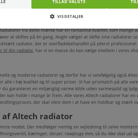
LLE
TILLAD VALGTE
TIL
VIS DETALJER
er moderne i et flot design? Så er du på rette spor! Hos
ELVVS
kan du
diatorer fra dette mærke har en fantastisk kvalitet, som mange a
høver at skiftes på én gang. Nogle vælger at skifte sine radiatorer u
idstærk radiator, der er overfladebehandlet på yderst professionel 
r til din radiator
, har vi en masse du kan vælge imellem i vores sho
ionelle og moderne radiatorer og derfor har vi selvfølgelig også Alt
r alle i høj kvalitet og til super priser. Vi har prismatch på alle vo
r du garanteret en miljørigtig varme kilde uden varmespild og lydge
der kan holde i mange år frem. Alle vores Altech radiatorer har en 
dlingsproces, der skal sikre dem i at have en holdbar og stærk ov
 af Altech radiator
e miste modet. Der medfølger nemlig en vejledning til selve monter
tningsventil, bæringer, skruer, rawplugs mm, så du ikke skal ud o