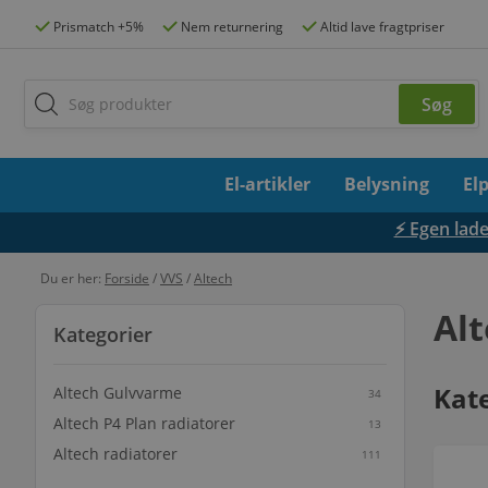
Prismatch +5%
Nem returnering
Altid lave fragtpriser
El-artikler
Belysning
El
⚡ Egen lades
Du er her:
Forside
/
VVS
/
Altech
Al
Kategorier
Kat
Altech Gulvvarme
34
Altech P4 Plan radiatorer
13
Altech radiatorer
111