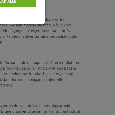
LAD ALLE
 finde mange moderne radiatorer fra
ndre ikke kan matche sig med. Når du skal
d lidt af gangen. Vælger du en radiator fra
vis. På den måde er du sikret en radiator, der
p.
ech. Du kan finde de populære Altech radiatorer
res produkter, så du er altid sikret den bedste
ner. Radiatorer fra Altech giver et godt og
diskret form med elegante linjer. Alle
erflade.
ingen, så du kan udføre monteringsarbejdet,
g bruge unødvendige penge. Har du på trods af