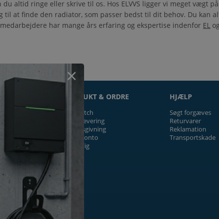
du altid ringe eller skrive til os. Hos ELVVS ligger vi meget vægt p
g til at finde den radiator, som passer bedst til dit behov. Du kan al
es medarbejdere har mange års erfaring og ekspertise indenfor
EL
o
ON
PRODUKT & ORDRE
HJÆLP
Prismatch
Søgt forgæves
Fragt/levering
Returvarer
Tilbudsgivning
Reklamation
Firmakonto
Transportskade
Offentlig
ger
k