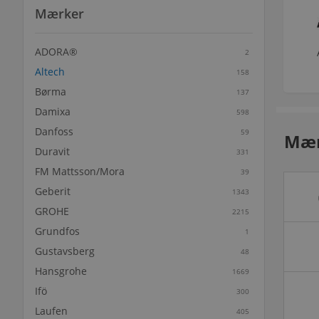
Mærker
ADORA®
2
Altech
158
Børma
137
Damixa
598
Danfoss
59
Mær
Duravit
331
FM Mattsson/Mora
39
Geberit
1343
GROHE
2215
Grundfos
1
Gustavsberg
48
Hansgrohe
1669
Ifö
300
Laufen
405