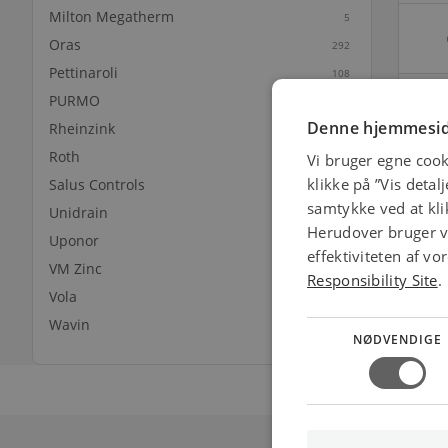
Milton Megatherm
5
Oras
292
Pettinaroli
108
PURMO
1056
Denne hjemmesid
Rheinzink
Roth
Vi bruger egne cook
47
klikke på ”Vis detal
Salus Controls
13
samtykke ved at klik
Unidrain
Herudover bruger vi
Uponor
19
effektiviteten af v
VM Zinc
64
Responsibility Site
.
Vola
147
Wavin
41
NØDVENDIGE