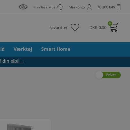
Kundeservice
Min konto
70 200 049
0
Favoritter
DKK
0,00
tid
Værktøj
Smart Home
f din elbil →
Erhverv
Privat