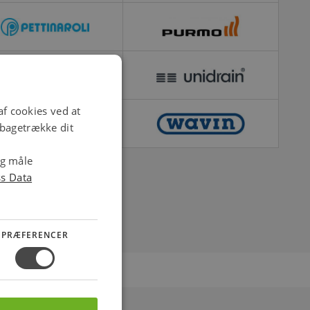
f cookies ved at
ilbagetrække dit
og måle
ss Data
PRÆFERENCER