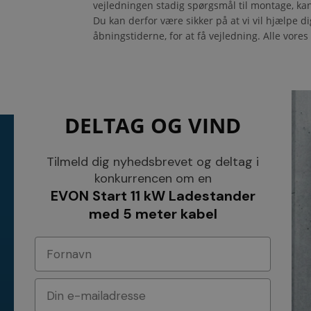
vejledningen stadig spørgsmål til montage, kan 
Du kan derfor være sikker på at vi vil hjælpe di
åbningstiderne, for at få vejledning. Alle vor
DELTAG OG VIND
KONTAKT
INFORMATI
NETSALG EL & VVS APS
Tilmeld dig nyhedsbrevet og deltag i
Blog
Søndergårdsvej 44
Cookies
konkurrencen om en
4640 Faxe
Kundeservice
EVON Start 11 kW Ladestander
Danmark
Åbningstider
Tel.: 70 200 049
Hvem er vi ?
med 5 meter kabel
Cvr nr. 26117275
Vilkår
E-mail: info@elvvs.dk
Bankoplysnin
Privatlivspoliti