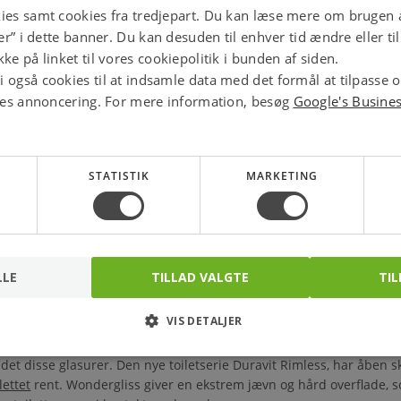
ies samt cookies fra tredjepart. Du kan læse mere om brugen a
jer” i dette banner. Du kan desuden til enhver tid ændre eller t
r bæredygtige, elegante og funktionelle. Derfor er deres produkter 
ke på linket til vores cookiepolitik i bunden af siden.
orn. Han byggede sin første fabrik tilbage i 1817, for at fremstille
 også cookies til at indsamle data med det formål at tilpasse 
 havde i 2017 200 års fødselsdag. Deres gennembrud kom tilbage i
ores annoncering. For mere information, besøg
Google's Busine
nelle parameter, der blev lagt vægt på, hvor det senere blev dekora
en Philip Starck taget fart. Starck designer toiletter og vaske til
r specialist i sit område og det giver kvalitet i topklasse.
STATISTIK
MARKETING
 Duravit
gså det, som produktionen er baseret på. Deres sanitets produkter e
ne specielle sammensætning og deres mange kvalitetstjek gør at Dur
LLE
TILLAD VALGTE
TIL
VIS DETALJER
ieneGlaze 2.0 og Wondergliss, som sikrer en let rengøring, der hæm
et disse glasurer. Den nye toiletserie Duravit Rimless, har åben sk
lettet
rent. Wondergliss giver en ekstrem jævn og hård overflade, so