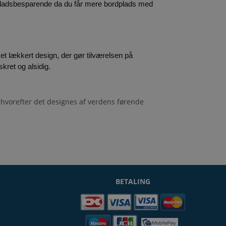
ladsbesparende da du får mere bordplads med 
Håndvaskene i denne serie kan fås med en vandlåsskjuler, så det giver et mere enkelt og unikt look. Denne serie har et lækkert design, der gør tilværelsen på 
kret og alsidig.
 hvorefter det designes af verdens førende
BETALING