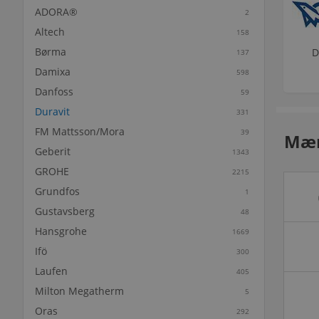
ADORA®
2
Altech
158
Børma
D
137
Damixa
598
Danfoss
59
Duravit
331
FM Mattsson/Mora
39
Mær
Geberit
1343
GROHE
2215
Grundfos
1
Gustavsberg
48
Hansgrohe
1669
Ifö
300
Laufen
405
Milton Megatherm
5
Oras
292