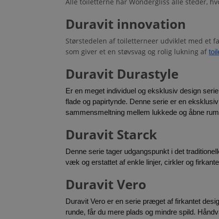
Alle toiletterne har Wondergliss alle steder, hv
Duravit innovation
Størstedelen af toiletterneer udviklet med et f
som giver et en støvsvag og rolig lukning af
toi
Duravit Durastyle
Er en meget individuel og eksklusiv design serie,
flade og papirtynde. Denne serie er en eksklusiv
sammensmeltning mellem lukkede og åbne rum
Duravit Starck
Denne serie tager udgangspunkt i det traditionel
væk og erstattet af enkle linjer, cirkler og firkante
Duravit Vero
Duravit Vero er en serie præget af firkantet des
runde, får du mere plads og mindre spild. Håndva