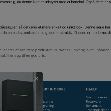
ærdig, da denne ikke er udstyret med et hanehul. Også dette er p
 du en badeværelsesløsning, der er attraktiv. D-code er moderne, dis
ucenter af sanitære produkter. Duravit er unikt og lavet i hånden,
uk finish og til en god pris.
ON
PRODUKT & ORDRE
HJÆLP
Prismatch
Søgt forgæves
Fragt/levering
Returvarer
Tilbudsgivning
Reklamation
Firmakonto
Transportskade