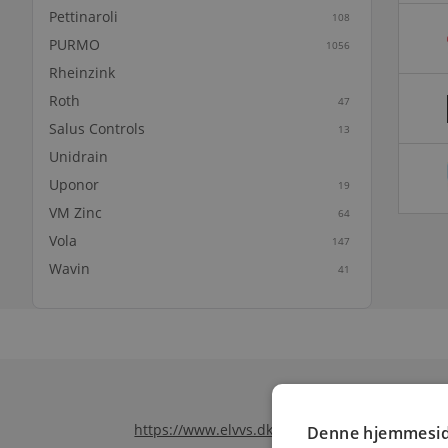
Pettinaroli
108
PURMO
1056
Rheinzink
Roth
47
Salus Controls
13
Unidrain
Uponor
19
VM Zinc
64
Vola
147
Wavin
41
https://www.elvvs.dk/c/toiletter-8537/
Denne hjemmesid