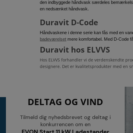
den indbyggede håndvask særdeles bemærkelsesv
en nedsænket håndvask.
Duravit D-Code
badeværelset
 mere komfortabel. Med D-Code får
Duravit hos ELVVS
Hos ELVVS forhandler vi de verdenskendte prod
designere. Det er kvalitetsprodukter med en sm
DELTAG OG VIND
KONTAKT
INFORMATI
NETSALG EL & VVS APS
Tilmeld dig nyhedsbrevet og deltag i
Blog
Søndergårdsvej 44
Cookies
konkurrencen om en
4640 Faxe
Kundeservice
EVON Start 11 kW Ladestander
Danmark
Åbningstider