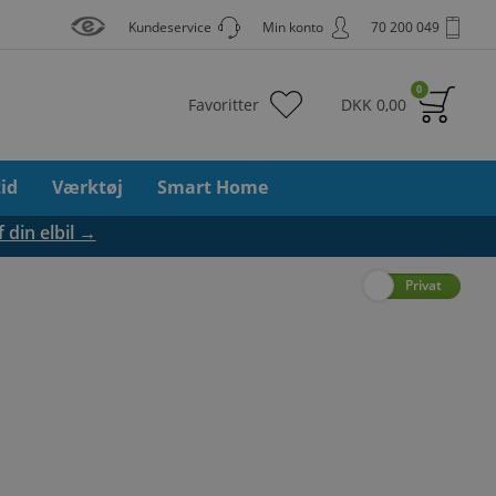
Kundeservice
Min konto
70 200 049
0
Favoritter
DKK
0,00
tid
Værktøj
Smart Home
f din elbil →
Erhverv
Privat