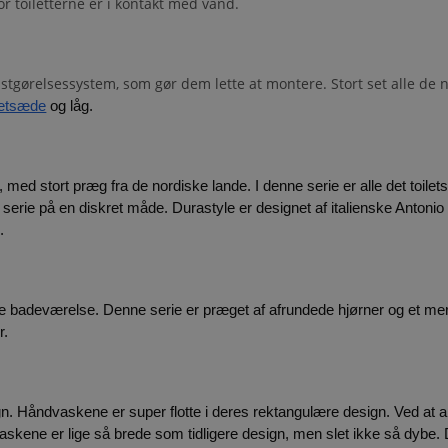
or toiletterne er i kontakt med vand.
astgørelsessystem, som gør dem lette at montere. Stort set alle de n
letsæde
 og låg.
 med stort præg fra de nordiske lande. I denne serie er alle det toilets
 serie på en diskret måde. Durastyle er designet af italienske Antoni
.
le badeværelse. Denne serie er præget af afrundede hjørner og et mere 
r.
ign. Håndvaskene er super flotte i deres rektangulære design. Ved at a
skene er lige så brede som tidligere design, men slet ikke så dybe. D