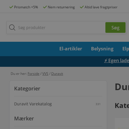
Prismatch +5%
Nem returnering
Altid lave fragtpriser
El-artikler
Belysning
El
⚡ Egen lades
Du er her:
Forside
/
VVS
/
Duravit
Du
Kategorier
Kat
Duravit Varekatalog
331
Mærker