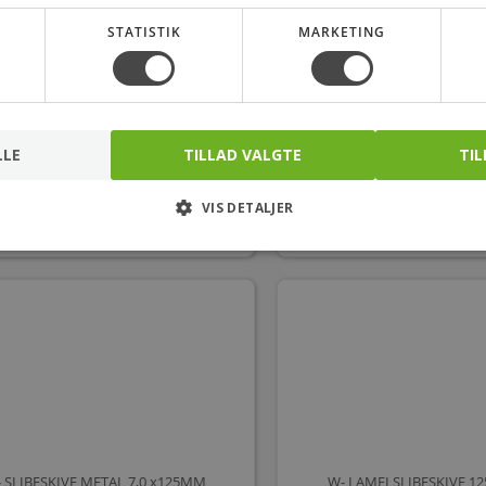
STATISTIK
MARKETING
- SKÆRESKIVE INOX 1,0X125MM
W- SKÆRESKIVE INOX 1
Varenr.: 881350600
Varenr.: 8813506
LLE
TILLAD VALGTE
TIL
8,81
9,20
kr.
pr. stk.
kr.
pr. st
VIS DETALJER
stk.
stk.
 SLIBESKIVE METAL 7,0 x125MM
W- LAMELSLIBESKIVE 1