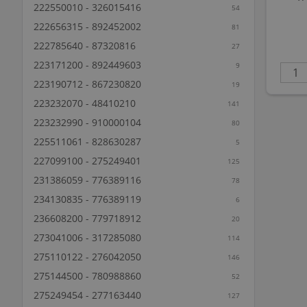
222550010 - 326015416
54
222656315 - 892452002
81
222785640 - 87320816
27
223171200 - 892449603
9
223190712 - 867230820
19
223232070 - 48410210
141
223232990 - 910000104
80
225511061 - 828630287
5
227099100 - 275249401
125
231386059 - 776389116
78
234130835 - 776389119
6
236608200 - 779718912
20
273041006 - 317285080
114
275110122 - 276042050
146
275144500 - 780988860
52
275249454 - 277163440
127