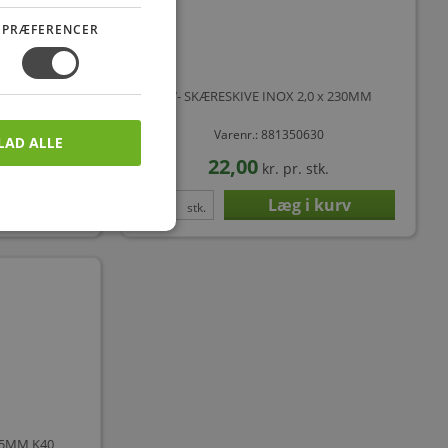
PRÆFERENCER
,6X125MM
W- SKÆRESKIVE INOX 2,0 x 230MM
10
Varenr.: 881350630
LAD ALLE
22,00
k.
kr.
pr. stk.
stk.
25MM K40