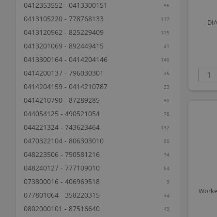
0412353552 - 0413300151
96
0413105220 - 778768133
117
DI
0413120962 - 825229409
115
0413201069 - 892449415
41
0413300164 - 0414204146
140
0414200137 - 796030301
35
0414204159 - 0414210787
33
0414210790 - 87289285
90
044054125 - 490521054
78
044221324 - 743623464
132
0470322104 - 806303010
90
048223506 - 790581216
74
048240127 - 777109010
54
073800016 - 406969518
9
Worker
077801064 - 358220315
34
0802000101 - 87516640
49