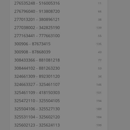
276535248 - 516005316
11
276796040 - 913808720
66
277013201 - 380896121
38
277038002 - 342825190
139
277163441 - 777663100
55
300906 - 87673415
135
300908 - 87868039
43
308433366 - 881081218
77
308444102 - 881263230
53
324661309 - 892301120
34
324663327 - 325461107
146
325461109 - 418150303
101
325472110 - 325504105
194
325504106 - 325527130
189
325531104 - 325602120
184
325602123 - 325624113
199