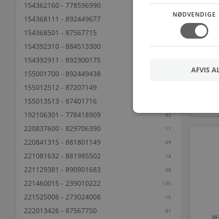
154362160 - 778596990
82
NØDVENDIGE
154368111 - 892449677
82
154368501 - 87567715
75
154392310 - 884513300
W
20
154392911 - 892300175
35
AFVIS A
155001700 - 892449438
89
155012512 - 87207149
25
155013513 - 87401716
61
192106301 - 778418909
83
220837600 - 829706390
11
220841315 - 881801149
89
221081632 - 881985502
14
221129381 - 890901683
38
221460015 - 239010222
135
221525006 - 273024008
15
222013426 - 87567750
87
W-