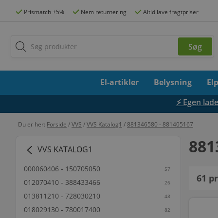
Prismatch +5%
Nem returnering
Altid lave fragtpriser
El-artikler
Belysning
El
⚡ Egen lades
Du er her:
Forside
/
VVS
/
VVS Katalog1
/
881346580 - 881405167
881
VVS KATALOG1
000060406 - 150705050
57
61
pr
012070410 - 388433466
26
013811210 - 728030210
48
018029130 - 780017400
82