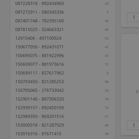
087228318 - 892434960
29
087272911 - 580345336
5
087401748 - 782395160
43
087815025 - 324663321
40
12915406 - 497100924
53
150677050 - 892431071
47
150695075 - 881922996
42
150699077 - 881973616
72
150699111 - 827617962
6
150703450 - 821285253
98
150705065 - 276733042
24
C
152901140 - 887306320
18
152939157 - 892450109
19
152989350 - 869201516
51
153000318 - 821287929
46
153016316 - 87671415
39