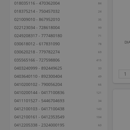
018035116 - 470362004
84
018375214 - 750457032
24
021009010 - 867952010
35
022123034 - 728618004
99
0249208317 - 777480180
71
DI
030618012 - 617831090
78
030620218 - 779782274
69
035565166 - 727598806
415
0403240999 - 892449625
33
0403640110 - 892300404
49
0410200102 - 790056204
66
0410200144 - 0417100836
121
0411101527 - 5446704693
34
0412100103 - 0417100438
143
0412100161 - 0412353549
104
0412205338 - 2324000195
60