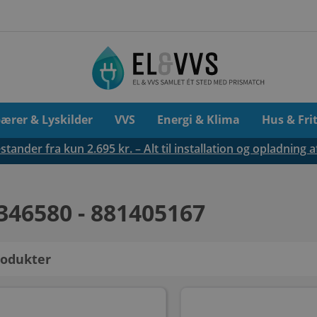
pærer & Lyskilder
VVS
Energi & Klima
Hus & Fri
tander fra kun 2.695 kr. – Alt til installation og opladning a
346580 - 881405167
odukter