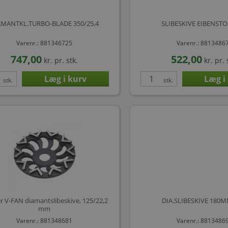
AMANTKL.TURBO-BLADE 350/25,4
SLIBESKIVE EIBENSTO
Varenr.: 881346725
Varenr.: 8813486
747,00
522,00
kr.
pr. stk.
kr.
pr. 
stk.
stk.
 V-FAN diamantslibeskive, 125/22,2
DIA.SLIBESKIVE 180M
mm
Varenr.: 881348681
Varenr.: 8813486