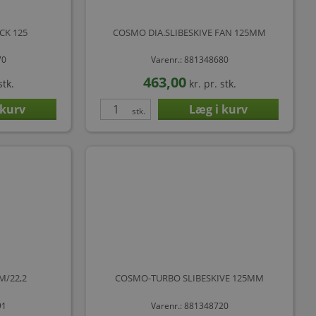
CK 125
COSMO DIA.SLIBESKIVE FAN 125MM
70
Varenr.: 881348680
463,00
stk.
kr.
pr. stk.
stk.
M/22,2
COSMO-TURBO SLIBESKIVE 125MM
91
Varenr.: 881348720