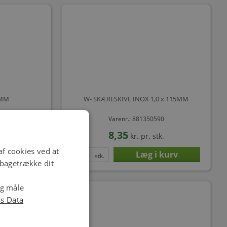
2MM
W- SKÆRESKIVE INOX 1,0 x 115MM
40
Varenr.: 881350590
8,35
tk.
kr.
pr. stk.
f cookies ved at
stk.
ilbagetrække dit
og måle
ss Data