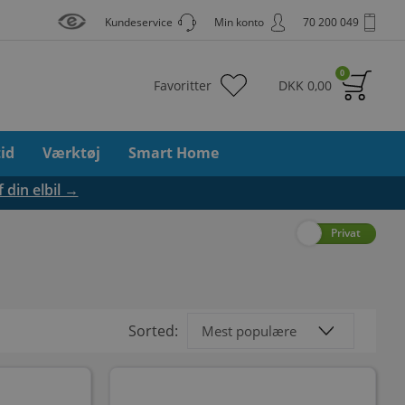
Kundeservice
Min konto
70 200 049
0
Favoritter
DKK
0,00
tid
Værktøj
Smart Home
f din elbil →
Erhverv
Privat
Sorted: