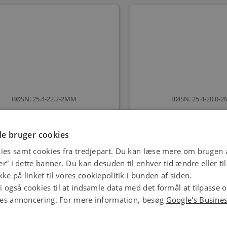
BØSN. 25.4-22.2-2MM
BØSN. 25.4-20.0-
Varenr.: 881349820
Varenr.: 8813498
83,00
75,00
e bruger cookies
kr.
pr. stk.
kr.
pr. s
ies samt cookies fra tredjepart. Du kan læse mere om brugen a
stk.
stk.
jer” i dette banner. Du kan desuden til enhver tid ændre eller t
ke på linket til vores cookiepolitik i bunden af siden.
 også cookies til at indsamle data med det formål at tilpasse 
ores annoncering. For mere information, besøg
Google's Busine