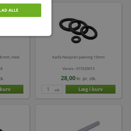
LAD ALLE
 28 mm, med
Karfa Neopren pakning 15mm
28
Varenr.: 015520015
28,00
tk.
kr.
pr. stk.
stk.