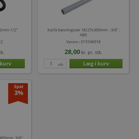
2mm-1/2''
Karfa bøsningsrør 18/27x300mm - 3/8''.
ABS
22
Varenr.: 015546018
28,00
tk.
kr.
pr. stk.
stk.
Spar
3%
400mm. 3/8''