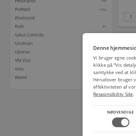
Pettinaroli
108
PURMO
1056
Rheinzink
Roth
47
Salus Controls
13
Unidrain
Denne hjemmesid
Uponor
19
Vi bruger egne cook
VM Zinc
64
klikke på ”Vis detal
Vola
147
samtykke ved at klik
Wavin
41
Herudover bruger vi
effektiviteten af v
Karfa
Responsibility Site
.
NØDVENDIGE