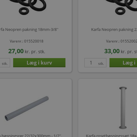
rfa Neopren pakning 18mm-3/8''
Karfa Neopren pakning 2
Varenr.: 015520018
Varenr.: 0155200
27,00
33,00
kr.
pr. stk.
kr.
pr. s
stk.
stk.
a bøsningsrør 22/32x300mm - 1/2''.
Karfa rosetbøsningssæt 18x