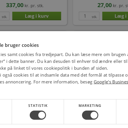
337,00
27,00
kr.
pr. stk.
kr.
pr. s
stk.
stk.
Spar
14%
e bruger cookies
ies samt cookies fra tredjepart. Du kan læse mere om brugen a
jer” i dette banner. Du kan desuden til enhver tid ændre eller t
ke på linket til vores cookiepolitik i bunden af siden.
 også cookies til at indsamle data med det formål at tilpasse 
ores annoncering. For mere information, besøg
Google's Busine
 rosetbøsning 1'' - 35 mm, grå ABS.
Karfa rosetbøsning 15 mm, 
Uden dækk
stål dækkappe
Varenr.: 015500035
Varenr.: 0155030
32,00
58,00
kr.
pr. stk.
kr.
pr. s
STATISTIK
MARKETING
stk.
stk.