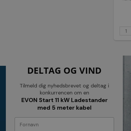
DELTAG OG VIND
KONTAKT
INFORMATI
NETSALG EL & VVS APS
Blog
Tilmeld dig nyhedsbrevet og deltag i
Søndergårdsvej 44
Cookies
konkurrencen om en
4640 Faxe
Kundeservice
EVON Start 11 kW Ladestander
Danmark
Åbningstider
Tel.: 70 200 049
Hvem er vi ?
med 5 meter kabel
Cvr nr. 26117275
Vilkår
E-mail: info@elvvs.dk
Bankoplysnin
Privatlivspoliti