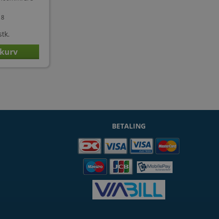
18
stk.
BETALING