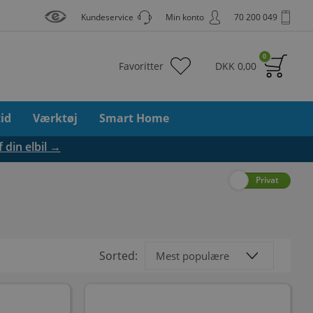
Kundeservice
Min konto
70 200 049
0
Favoritter
DKK
0,00
tid
Værktøj
Smart Home
f din elbil →
Erhverv
Privat
Sorted: