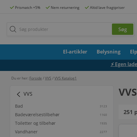
Prismatch +5%
Nem returnering
Altid lave fragtpriser
El-artikler
Belysning
El
⚡ Egen lades
Du er her:
Forside
/
VVS
/
VVS Katalog1
VVS
VVS
Bad
3123
251
p
Badeværelsestilbehør
1160
Toiletter og tilbehør
1935
Vandhaner
2277