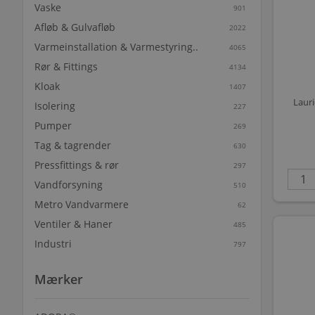
Vaske
901
Afløb & Gulvafløb
2022
Varmeinstallation & Varmestyring..
4065
Rør & Fittings
4134
Kloak
1407
Laur
Isolering
227
Pumper
269
Tag & tagrender
630
Pressfittings & rør
297
Vandforsyning
510
Metro Vandvarmere
62
Ventiler & Haner
485
Industri
797
Mærker