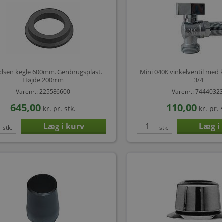
idsen kegle 600mm. Genbrugsplast.
Mini 040K vinkelventil med k
Højde 200mm
3/4'
Varenr.: 225586600
Varenr.: 7444032
645,00
110,00
kr.
pr. stk.
kr.
pr. 
stk.
stk.