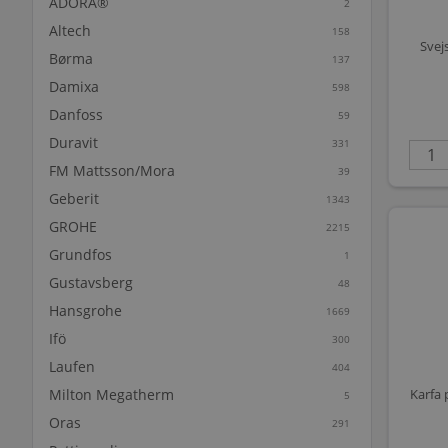
ADORA®
2
Altech
158
Svej
Børma
137
Damixa
598
Danfoss
59
Duravit
331
FM Mattsson/Mora
39
Geberit
1343
GROHE
2215
Grundfos
1
Gustavsberg
48
Hansgrohe
1669
Ifö
300
Laufen
404
Milton Megatherm
Karfa 
5
Oras
291