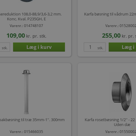
sereduktion 108,0-88,9/3,6-3,2 mm.
Karfa bøsning til vådrum 2
Konc. Kval. P235GH, E
Varenr.: 014748107
Varenr.: 0152800
109,00
255,00
kr.
pr. stk.
kr.
pr. 
stk.
stk.
pakbøsning til træ 35mm-1''. 300mm
Karfa rosetbøsning 1/2'' - 2
Uden dæ
Varenr.: 015466035
Varenr.: 0155000