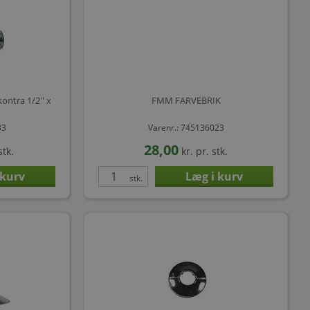
ontra 1/2'' x
FMM FARVEBRIK
33
Varenr.: 745136023
28,00
stk.
kr.
pr. stk.
stk.