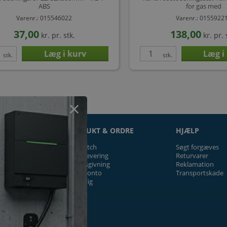
ABS
for gas med
Varenr.: 015546022
Varenr.: 0155922
37,00
138,00
kr.
pr. stk.
kr.
pr. 
stk.
stk.
ON
PRODUKT & ORDRE
HJÆLP
Prismatch
Søgt forgæves
Fragt/levering
Returvarer
Tilbudsgivning
Reklamation
Firmakonto
Transportskade
Offentlig
ger
k