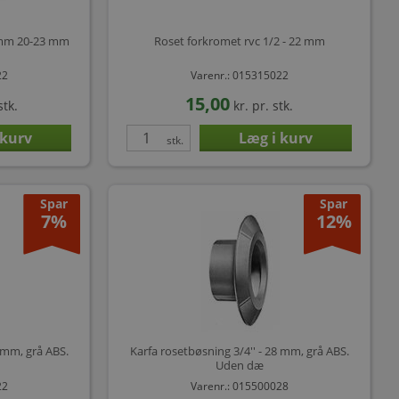
2mm 20-23 mm
Roset forkromet rvc 1/2 - 22 mm
22
Varenr.: 015315022
15,00
stk.
kr.
pr. stk.
stk.
Spar
Spar
7%
12%
2 mm, grå ABS.
Karfa rosetbøsning 3/4'' - 28 mm, grå ABS.
Uden dæ
22
Varenr.: 015500028