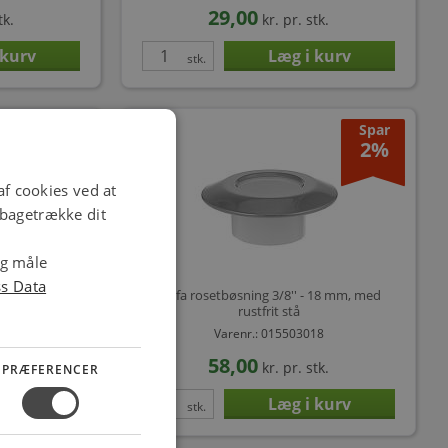
29,00
tk.
kr.
pr. stk.
stk.
Spar
Spar
2%
2%
f cookies ved at
ilbagetrække dit
og måle
ss Data
med rustfrit
Karfa rosetbøsning 3/8'' - 18 mm, med
rustfrit stå
15
Varenr.: 015503018
58,00
tk.
kr.
pr. stk.
PRÆFERENCER
stk.