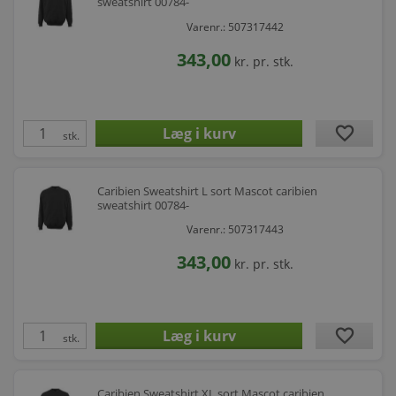
sweatshirt 00784-
Varenr.: 507317442
343,00
kr.
pr. stk.
favorite
stk.
Caribien Sweatshirt L sort Mascot caribien
sweatshirt 00784-
Varenr.: 507317443
343,00
kr.
pr. stk.
favorite
stk.
Caribien Sweatshirt XL sort Mascot caribien