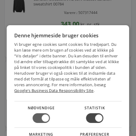
sweatshirt 00784
Varenr.: 507317444
343,00
kr.
pr. stk.
Denne hjemmeside bruger cookies
Vi bruger egne cookies samt cookies fra tredjepart. Du
favorite
kan læse mere om brugen af cookies ved at klikke på
stk.
”Vis detaljer” i dette banner. Du kan desuden til enhver
tid ændre eller tilbagetrække dit samtykke ved at klikke
på linket til vores cookiepolitik i bunden af siden.
Caribien Sweatshirt 2XL sort Mascot caribien
Herudover bruger vi også cookies til at indsamle data
sweatshirt 0078
med det formål at tilpasse og måle effektiviteten af
Varenr.: 507317445
vores annoncering. For mere information, besøg
Google's Business Data Responsibility Site
.
343,00
kr.
pr. stk.
NØDVENDIGE
STATISTIK
favorite
stk.
MARKETING
PRÆFERENCER