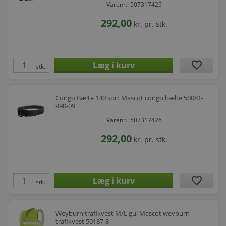
Varenr.: 507317425
292,00
kr.
pr. stk.
favorite
stk.
Congo Bælte 140 sort Mascot congo bælte 50081-
990-09
Varenr.: 507317426
292,00
kr.
pr. stk.
favorite
stk.
Weyburn trafikvest M/L gul Mascot weyburn
trafikvest 50187-8