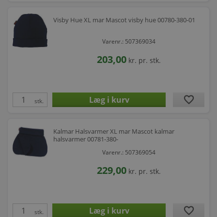
Visby Hue XL mar Mascot visby hue 00780-380-01
Varenr.: 507369034
203,00
kr.
pr. stk.
favorite
stk.
Kalmar Halsvarmer XL mar Mascot kalmar
halsvarmer 00781-380-
Varenr.: 507369054
229,00
kr.
pr. stk.
favorite
stk.