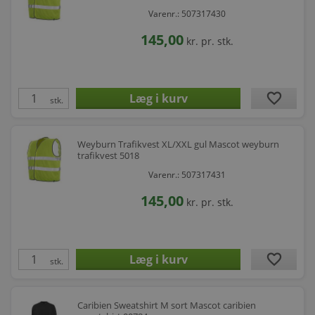
Varenr.: 507317430
145,00
kr.
pr. stk.
favorite
stk.
Weyburn Trafikvest XL/XXL gul Mascot weyburn
trafikvest 5018
Varenr.: 507317431
145,00
kr.
pr. stk.
favorite
stk.
Caribien Sweatshirt M sort Mascot caribien