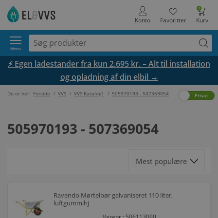
0
Konto
Favoritter
Kurv
Menu
⚡ Egen ladestander fra kun 2.695 kr. – Alt til installation
og opladning af din elbil →
Du er her:
Forside
/
VVS
/
VVS Katalog1
/
505970193 - 507369054
Erhverv
Privat
505970193 - 507369054
Ravendo Mørtelbør galvaniseret 110 liter,
luftgummihj
Varenr.: 506113090