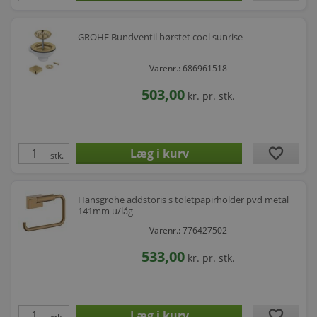
GROHE Bundventil børstet cool sunrise
Varenr.: 686961518
503,00
kr.
pr. stk.
favorite
stk.
Hansgrohe addstoris s toletpapirholder pvd metal
141mm u/låg
Varenr.: 776427502
533,00
kr.
pr. stk.
favorite