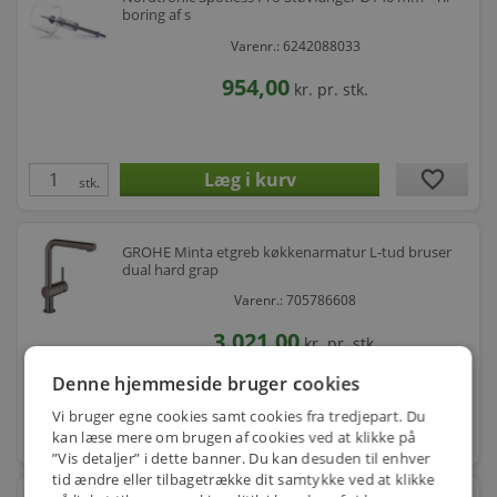
boring af s
Varenr.: 6242088033
954,00
kr.
pr. stk.
favorite
stk.
GROHE Minta etgreb køkkenarmatur L-tud bruser
dual hard grap
Varenr.: 705786608
3.021,00
kr.
pr. stk.
Denne hjemmeside bruger cookies
Vi bruger egne cookies samt cookies fra tredjepart. Du
favorite
kan læse mere om brugen af cookies ved at klikke på
stk.
”Vis detaljer” i dette banner. Du kan desuden til enhver
tid ændre eller tilbagetrække dit samtykke ved at klikke