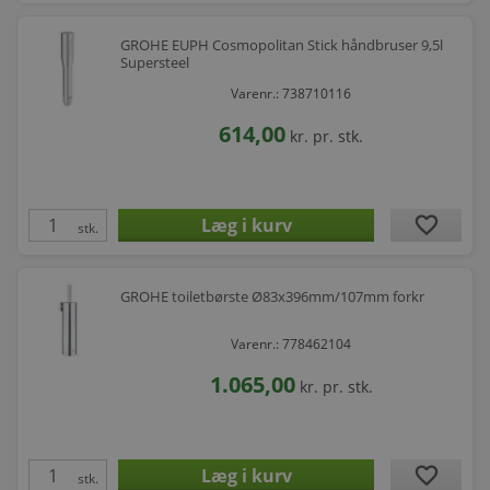
GROHE EUPH Cosmopolitan Stick håndbruser 9,5l
Supersteel
Varenr.: 738710116
614,00
kr.
pr. stk.
favorite
stk.
GROHE toiletbørste Ø83x396mm/107mm forkr
Varenr.: 778462104
1.065,00
kr.
pr. stk.
favorite
stk.