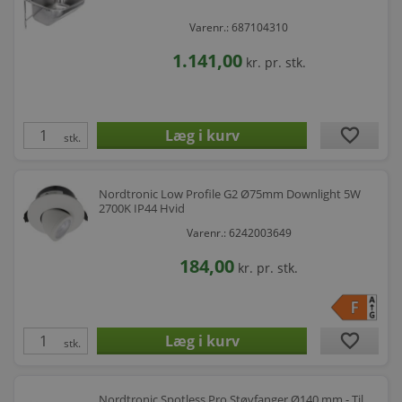
Varenr.: 687104310
1.141,00
kr.
pr. stk.
favorite
stk.
Nordtronic Low Profile G2 Ø75mm Downlight 5W
2700K IP44 Hvid
Varenr.: 6242003649
184,00
kr.
pr. stk.
favorite
stk.
Nordtronic Spotless Pro Støvfanger Ø140 mm - Til