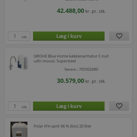
42.488,00
kr.
pr. stk.
favorite
stk.
GROHE Blue Home køkkenarmatur C-tud
udtr.mouss. Supersteel
Varenr.: 705502680
30.579,00
kr.
pr. stk.
favorite
stk.
Polar IPA-sprit 96 % (bio) 20 liter