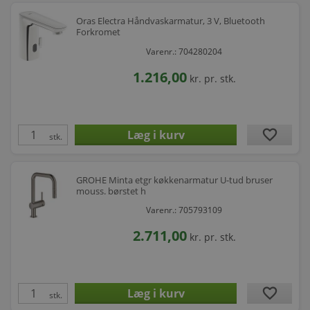
Oras Electra Håndvaskarmatur, 3 V, Bluetooth
Forkromet
Varenr.: 704280204
1.216,00
kr.
pr. stk.
favorite
stk.
GROHE Minta etgr køkkenarmatur U-tud bruser
mouss. børstet h
Varenr.: 705793109
2.711,00
kr.
pr. stk.
favorite
stk.