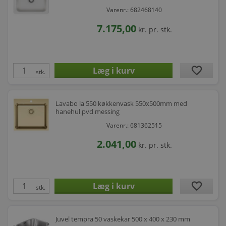
Varenr.: 682468140
7.175,00
kr.
pr. stk.
favorite
stk.
Lavabo la 550 køkkenvask 550x500mm med
hanehul pvd messing
Varenr.: 681362515
2.041,00
kr.
pr. stk.
favorite
stk.
Juvel tempra 50 vaskekar 500 x 400 x 230 mm