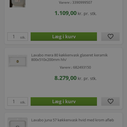
Varenr.: 3390999507
1.109,00
kr.
pr. stk.
favorite
stk.
Lavabo mera 80 køkkenvask glaseret keramik
800x510x200mm hh/
Varenr.: 682493150
8.279,00
kr.
pr. stk.
favorite
stk.
Lavabo juna 57 køkkenvask hvid med krom afløb