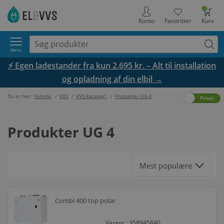
0
Konto
Favoritter
Kurv
Menu
⚡ Egen ladestander fra kun 2.695 kr. – Alt til installation
og opladning af din elbil →
Du er her:
Forside
/
VVS
/
VVS Katalog1
/
Produkter UG 4
Erhverv
Privat
Produkter UG 4
Combi 400 top polar
Varenr.: 358945840