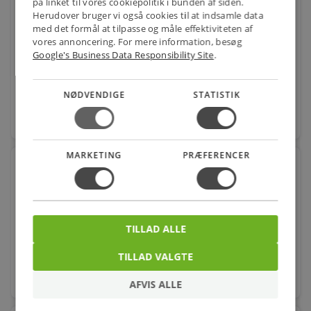
på linket til vores cookiepolitik i bunden af siden.
Ifö Next kabinekar 90 x 90 cm
Herudover bruger vi også cookies til at indsamle data
med det formål at tilpasse og måle effektiviteten af
Varenr.: 673921190
vores annoncering. For mere information, besøg
Google's Business Data Responsibility Site
.
2.599,00
kr.
pr. stk.
NØDVENDIGE
STATISTIK
favorite
stk.
MARKETING
PRÆFERENCER
GROHE Minta etgr køkkenarmatur C-tud bruser
mouss. børstet w
Varenr.: 705791113
3.599,00
kr.
pr. stk.
TILLAD ALLE
TILLAD VALGTE
favorite
stk.
AFVIS ALLE