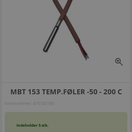
zoom_in
MBT 153 TEMP.FØLER -50 - 200 C
Varenummer:
475182185
Indeholder
5
stk.