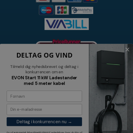
DELTAG OG VIND
Tilmeld dig nyhedsbrevet og deltag i
konkurrencen om en
EVON Start 11 kW Ladestander
med 5 meter kabel
Nyhedsbrev
Tilmeld dig vores nyhedsbrev og
modtag relevante tilbud og nyheder
Deltag i konkurrencen nu →
Tilmeld
Du vil automatisk blive tilmeldt El&VVS' nyhedsbrev, hvor du bl.a. vil