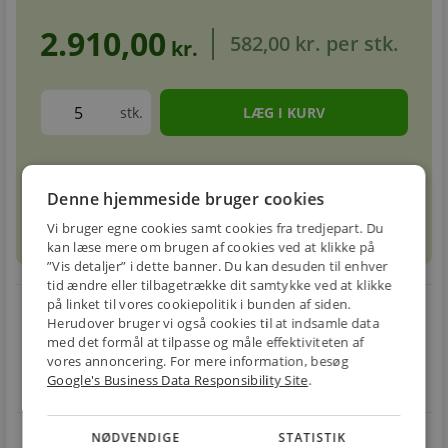
2.910,00
582,00 kr.
per stk.
kr.
stk.
Forventet leveringstid: 5-8 hverdage
info
circle
Denne hjemmeside bruger cookies
Vi bruger egne cookies samt cookies fra tredjepart. Du
sell
info
Prismatch
kan læse mere om brugen af cookies ved at klikke på
”Vis detaljer” i dette banner. Du kan desuden til enhver
tid ændre eller tilbagetrække dit samtykke ved at klikke
på linket til vores cookiepolitik i bunden af siden.
local_shipping
restart_alt
Herudover bruger vi også cookies til at indsamle data
med det formål at tilpasse og måle effektiviteten af
E-MÆRKET
BILLIG
30 DAGES
vores annoncering. For mere information, besøg
Handle trygt hos
FRAGT
RETUR
Google's Business Data Responsibility Site
.
os
Fra 49,00 kr.
Nem returnering
star
NØDVENDIGE
STATISTIK
4.1 på Trustpilot 11,691 anmeldelser
open_in_new