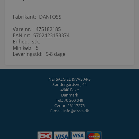
Fabrikant:
DANFOSS
Vare nr.:
475182185
EAN nr:
5702423153374
Enhed:
stk.
Min køb:
5
Leveringstid:
5-8 dage
NETSALG EL & VVS APS
Søndergårdsvej 44
4640 Faxe
Danmark
Tel.: 70 200 049
Cvr nr. 26117275
E-mail: info@elvvs.dk