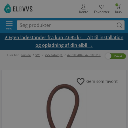
0
Konto
Favoritter
Kurv
Menu
⚡ Egen ladestander fra kun 2.695 kr. – Alt til installation
og opladning af din elbil →
Du er her:
Forside
/
VVS
/
VVS Katalog1
/
470108404 - 475186310
Erhverv
Privat
favorite
Gem som favorit