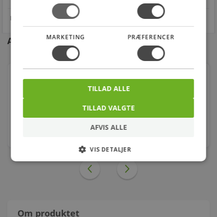
MARKETING
PRÆFERENCER
Andre kunder købte også
Tryktransmit. Mbs 3000 060g1125
TILLAD ALLE
Varenr.: 475175311
TILLAD VALGTE
2.137,00
kr.
AFVIS ALLE
stk.
VIS DETALJER
Om produktet