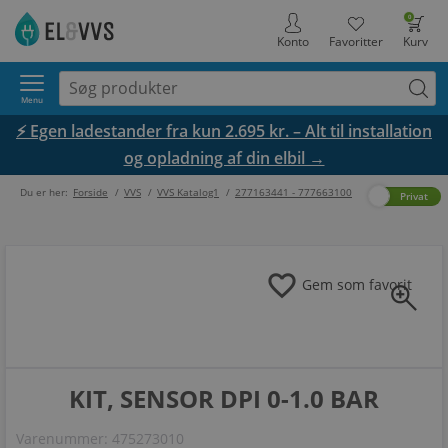
0
Konto
Favoritter
Kurv
Menu
⚡ Egen ladestander fra kun 2.695 kr. – Alt til installation
og opladning af din elbil →
Du er her:
Forside
/
VVS
/
VVS Katalog1
/
277163441 - 777663100
Erhverv
Privat
favorite
Gem som favorit
zoom_in
KIT, SENSOR DPI 0-1.0 BAR
Varenummer:
475273010