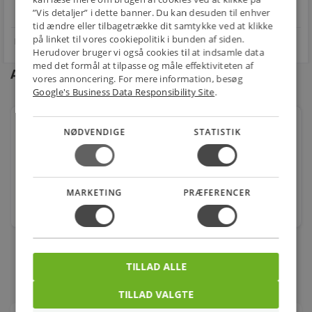
star
4.1 på Trustpilot 11,691 anmeldelser
open_in_new
”Vis detaljer” i dette banner. Du kan desuden til enhver
tid ændre eller tilbagetrække dit samtykke ved at klikke
på linket til vores cookiepolitik i bunden af siden.
Herudover bruger vi også cookies til at indsamle data
med det formål at tilpasse og måle effektiviteten af
Andre kunder købte også
vores annoncering. For mere information, besøg
Google's Business Data Responsibility Site
.
Plastkonsol Nr. 10 Brun
NØDVENDIGE
STATISTIK
Varenr.: 277167440
55,00
kr.
MARKETING
PRÆFERENCER
stk.
TILLAD ALLE
TILLAD VALGTE