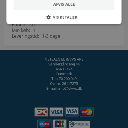
Om produktet
AFVIS ALLE
Vare nr.:
475273010
VIS DETALJER
EAN nr:
5700834481543
Enhed:
stk.
Min køb:
1
Leveringstid:
1-3 dage
NETSALG EL & VVS APS
Søndergårdsvej 44
4640 Faxe
Danmark
Tel.: 70 200 049
Cvr nr. 26117275
E-mail: info@elvvs.dk