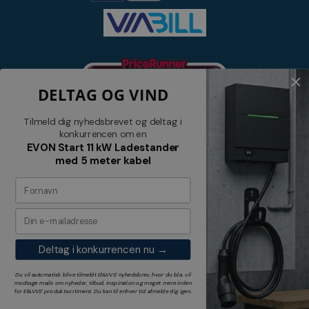
DELTAG OG VIND
Tilmeld dig nyhedsbrevet og deltag i
konkurrencen om en
EVON Start 11 kW Ladestander
med 5 meter kabel
Nyhedsbrev
Tilmeld dig vores nyhedsbrev og
modtag relevante tilbud og nyheder
Deltag i konkurrencen nu →
Tilmeld
Du vil automatisk blive tilmeldt El&VVS' nyhedsbrev, hvor du bl.a. vil
modtage mails om nyheder, tilbud, inspiration og meget mere inden
for
El&VVS'
produktsortiment. Du kan til enhver tid afmelde dig igen.