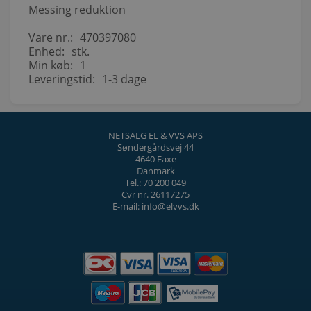
Messing reduktion
Vare nr.:
470397080
Enhed:
stk.
Min køb:
1
Leveringstid:
1-3 dage
NETSALG EL & VVS APS
Søndergårdsvej 44
4640 Faxe
Danmark
Tel.: 70 200 049
Cvr nr. 26117275
E-mail: info@elvvs.dk