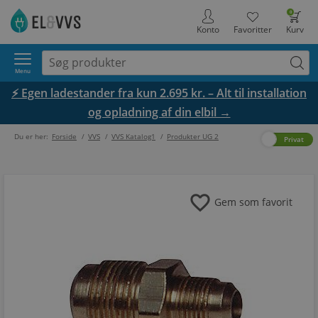
0
Konto
Favoritter
Kurv
Menu
⚡ Egen ladestander fra kun 2.695 kr. – Alt til installation
og opladning af din elbil →
Du er her:
Forside
/
VVS
/
VVS Katalog1
/
Produkter UG 2
Erhverv
Privat
favorite
Gem som favorit