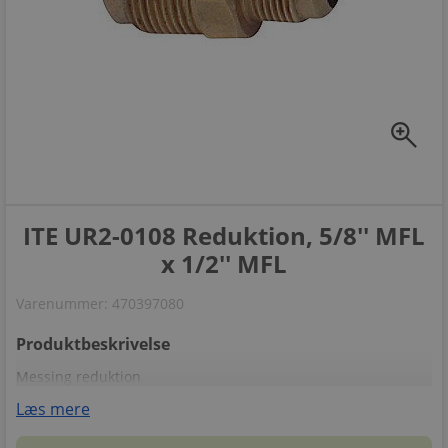
zoom_in
ITE UR2-0108 Reduktion, 5/8'' MFL
x 1/2'' MFL
Varenummer:
470397080
Produktbeskrivelse
Messing reduktion
Læs mere