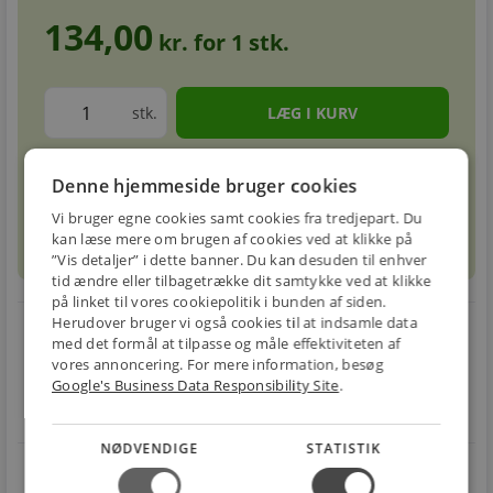
134,00
kr. for
1
stk.
stk.
Forventet leveringstid: 1-3 hverdage
info
circle
Denne hjemmeside bruger cookies
Vi bruger egne cookies samt cookies fra tredjepart. Du
kan læse mere om brugen af cookies ved at klikke på
sell
info
Prismatch
”Vis detaljer” i dette banner. Du kan desuden til enhver
tid ændre eller tilbagetrække dit samtykke ved at klikke
på linket til vores cookiepolitik i bunden af siden.
Herudover bruger vi også cookies til at indsamle data
local_shipping
restart_alt
med det formål at tilpasse og måle effektiviteten af
vores annoncering. For mere information, besøg
E-MÆRKET
BILLIG
30 DAGES
Google's Business Data Responsibility Site
.
Handle trygt hos
FRAGT
RETUR
os
Fra 49,00 kr.
Nem returnering
NØDVENDIGE
STATISTIK
star
4.1 på Trustpilot 11,691 anmeldelser
open_in_new