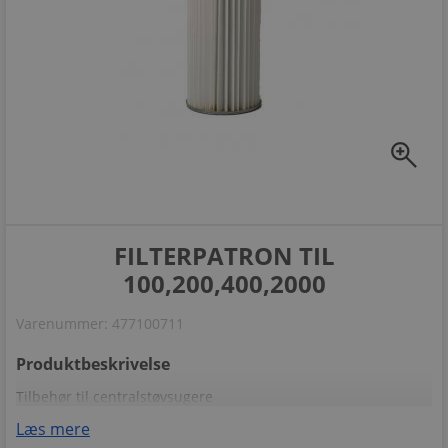
zoom_in
FILTERPATRON TIL
100,200,400,2000
Varenummer:
477100711
Produktbeskrivelse
Tilbehør til centralstøvsugere
Læs mere