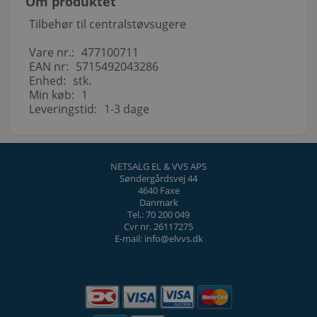
Om produktet
Tilbehør til centralstøvsugere
Vare nr.:
477100711
EAN nr:
5715492043286
Enhed:
stk.
Min køb:
1
Leveringstid:
1-3 dage
NETSALG EL & VVS APS
Søndergårdsvej 44
4640 Faxe
Danmark
Tel.: 70 200 049
Cvr nr. 26117275
E-mail: info@elvvs.dk