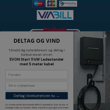
DELTAG OG VIND
Tilmeld dig nyhedsbrevet og deltag i
konkurrencen om en
EVON Start 11 kW Ladestander
med 5 meter kabel
Nyhedsbrev
Tilmeld dig vores nyhedsbrev og
modtag relevante tilbud og nyheder
Deltag i konkurrencen nu →
Tilmeld
Du vil automatisk blive tilmeldt El&VVS' nyhedsbrev, hvor du bl.a. vil
modtage mails om nyheder, tilbud, inspiration og meget mere inden