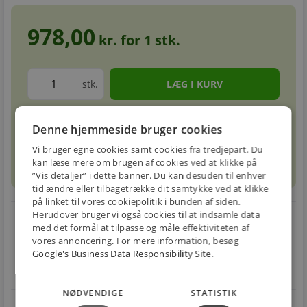
978,00
kr. for
1
stk.
stk.
Forventet leveringstid: 1-3 hverdage
info
circle
Denne hjemmeside bruger cookies
Vi bruger egne cookies samt cookies fra tredjepart. Du
kan læse mere om brugen af cookies ved at klikke på
sell
info
Prismatch
”Vis detaljer” i dette banner. Du kan desuden til enhver
tid ændre eller tilbagetrække dit samtykke ved at klikke
på linket til vores cookiepolitik i bunden af siden.
Herudover bruger vi også cookies til at indsamle data
local_shipping
restart_alt
med det formål at tilpasse og måle effektiviteten af
vores annoncering. For mere information, besøg
E-MÆRKET
BILLIG
30 DAGES
Google's Business Data Responsibility Site
.
Handle trygt hos
FRAGT
RETUR
os
Fra 29,00 kr.
Nem returnering
NØDVENDIGE
STATISTIK