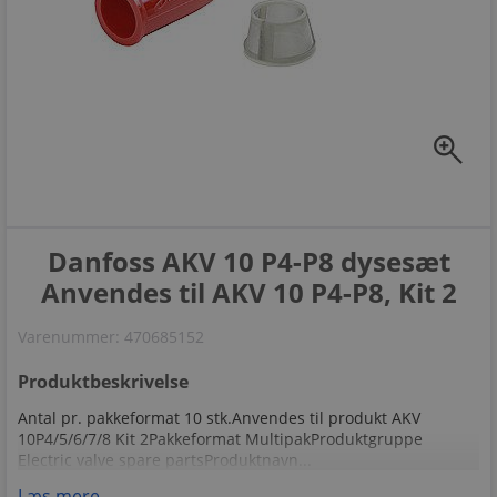
zoom_in
Danfoss AKV 10 P4-P8 dysesæt
Anvendes til AKV 10 P4-P8, Kit 2
Varenummer:
470685152
Produktbeskrivelse
Antal pr. pakkeformat 10 stk.Anvendes til produkt AKV
10P4/5/6/7/8 Kit 2Pakkeformat MultipakProduktgruppe
Electric valve spare partsProduktnavn...
Læs mere