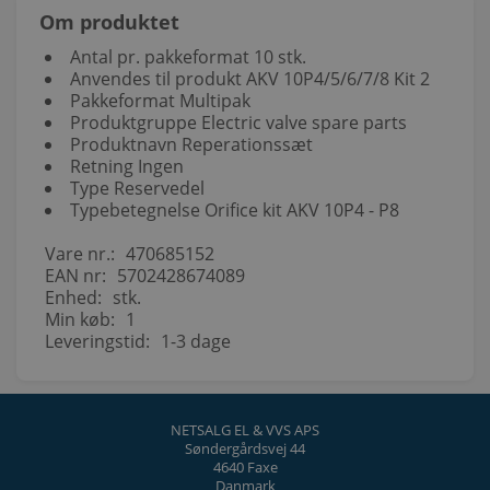
Om produktet
Antal pr. pakkeformat 10 stk.
Anvendes til produkt AKV 10P4/5/6/7/8 Kit 2
Pakkeformat Multipak
Produktgruppe Electric valve spare parts
Produktnavn Reperationssæt
Retning Ingen
Type Reservedel
Typebetegnelse Orifice kit AKV 10P4 - P8
Vare nr.:
470685152
EAN nr:
5702428674089
Enhed:
stk.
Min køb:
1
Leveringstid:
1-3 dage
NETSALG EL & VVS APS
Søndergårdsvej 44
4640 Faxe
Danmark