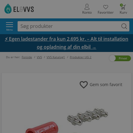
0
Konto
Favoritter
Kurv
Menu
⚡ Egen ladestander fra kun 2.695 kr. – Alt til installation
og opladning af din elbil →
Du er her:
Forside
/
VVS
/
VVS Katalog1
/
Produkter UG 2
Erhverv
Privat
favorite
Gem som favorit