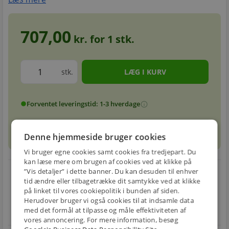
707,00
kr. for
1
stk.
stk.
Forventet leveringstid: 1-3 hverdage
info
circle
sell
info
Prismatch
Denne hjemmeside bruger cookies
Vi bruger egne cookies samt cookies fra tredjepart. Du
kan læse mere om brugen af cookies ved at klikke på
local_shipping
restart_alt
”Vis detaljer” i dette banner. Du kan desuden til enhver
tid ændre eller tilbagetrække dit samtykke ved at klikke
E-MÆRKET
på linket til vores cookiepolitik i bunden af siden.
BILLIG
30 DAGES
Herudover bruger vi også cookies til at indsamle data
Handle trygt hos
FRAGT
RETUR
med det formål at tilpasse og måle effektiviteten af
os
Fra 29,00 kr.
Nem returnering
vores annoncering. For mere information, besøg