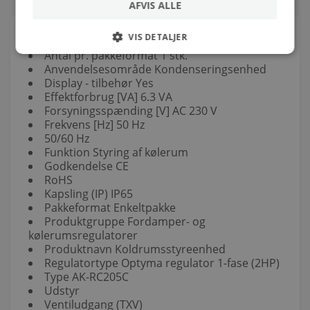
AFVIS ALLE
Om produktet
VIS DETALJER
Antal pr. pakkeformat 1 stk.
Anvendelsesområde Kondenseringsenhed
Display - tilbehør Yes
Effektforbrug [VA] 6.3 VA
Forsyningsspænding [V] AC 230 V
Frekvens [Hz] 50 Hz
50/60 Hz
Funktion Styring af kølerum
Godkendelse CE
RoHS
Kapsling (IP) IP65
Pakkeformat Enkeltpakke
Produktgruppe Fordamper- og
kølerumsregulatorer
Produktnavn Koldrumsstyreenhed
Regulatortype Optyma regulator 1-fase (2HP)
Type AK-RC205C
Udstyr
Ventiludgang (TXV)