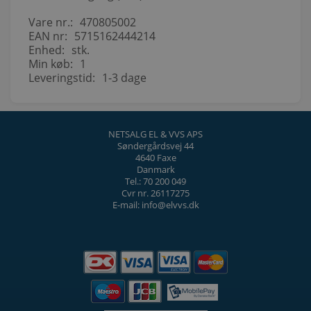
Vare nr.:
470805002
EAN nr:
5715162444214
Enhed:
stk.
Min køb:
1
Leveringstid:
1-3 dage
NETSALG EL & VVS APS
Søndergårdsvej 44
4640 Faxe
Danmark
Tel.: 70 200 049
Cvr nr. 26117275
E-mail: info@elvvs.dk