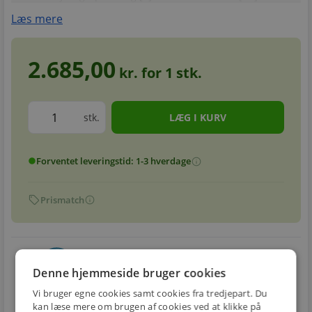
Læs mere
2.685,00
kr. for
1
stk.
stk.
Forventet leveringstid: 1-3 hverdage
info
circle
sell
info
Prismatch
local_shipping
restart_alt
Denne hjemmeside bruger cookies
E-MÆRKET
BILLIG
30 DAGES
Vi bruger egne cookies samt cookies fra tredjepart. Du
Handle trygt hos
FRAGT
RETUR
os
kan læse mere om brugen af cookies ved at klikke på
Fra 29,00 kr.
Nem returnering