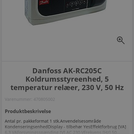
zoom_in
Danfoss AK-RC205C
Koldrumsstyreenhed, 5
temperatur relæer, 230 V, 50 Hz
Varenummer:
470805002
Produktbeskrivelse
Antal pr. pakkeformat 1 stk.Anvendelsesområde
KondenseringsenhedDisplay - tilbehør YesEffektforbrug [VA]
6.3 VAForsyningsspænding [V] AC 230 VFrekvens [Hz] 50...