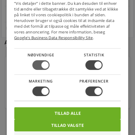
”Vis detaljer” i dette banner. Du kan desuden til enhver
tid ændre eller tilbagetrække dit samtykke ved at klikke
star
4.1 på Trustpilot 11,691 anmeldelser
på linket til vores cookiepolitik i bunden af siden.
open_in_new
Herudover bruger vi også cookies til at indsamle data
med det formål at tilpasse og måle effektiviteten af
vores annoncering. For mere information, besøg
Google's Business Data Responsibility Site
.
Andre kunder købte også
NØDVENDIGE
STATISTIK
Tecnosystemi R600a (Isobutan), 1 l, 420 g, naturligt
kølemiddel, ODP 0, GWP 3, UN 1969, engangsflaske
Varenr.: 346846600
MARKETING
PRÆFERENCER
154,00
kr.
stk.
TILLAD ALLE
TILLAD VALGTE