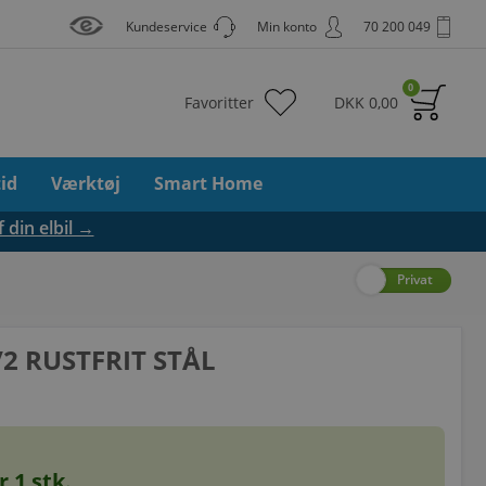
Kundeservice
Min konto
70 200 049
0
Favoritter
DKK
0,00
tid
Værktøj
Smart Home
f din elbil →
Erhverv
Privat
/2 RUSTFRIT STÅL
or
1
stk.