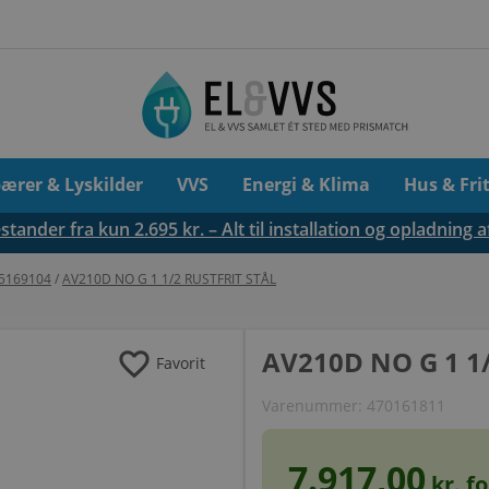
pærer & Lyskilder
VVS
Energi & Klima
Hus & Fri
tander fra kun 2.695 kr. – Alt til installation og opladning a
75169104
/
AV210D NO G 1 1/2 RUSTFRIT STÅL
favorite
AV210D NO G 1 1
Favorit
Varenummer:
470161811
7.917,00
kr. f