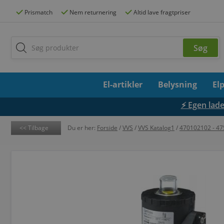
Prismatch
Nem returnering
Altid lave fragtpriser
El-artikler
Belysning
El
⚡ Egen lades
Tilbage
Du er her:
Forside
/
VVS
/
VVS Katalog1
/
470102102 - 4