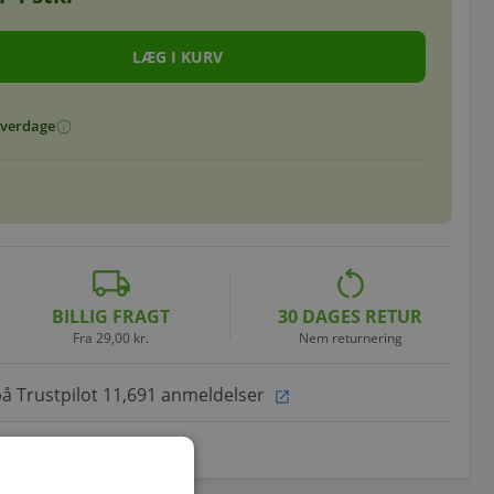
 hverdage
info
local_shipping
restart_alt
BILLIG FRAGT
30 DAGES RETUR
Fra 29,00 kr.
Nem returnering
på Trustpilot 11,691 anmeldelser
open_in_new