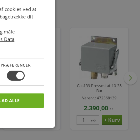
f cookies ved at
ilbagetrække dit
og måle
ss Data
PRÆFERENCER
Mbs 3000 Tryktrans. 0-
Cas139 Pressostat 10-35
60 Bar
Bar
Varenr.: 475150070
Varenr.: 472368139
LAD ALLE
1.622,00
2.390,00
kr.
kr.
stk.
stk.