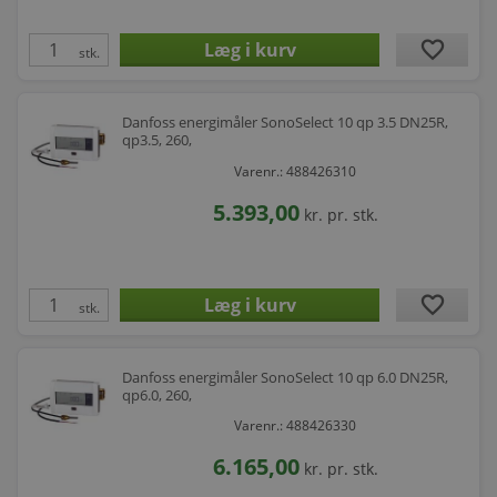
favorite
stk.
Danfoss energimåler SonoSelect 10 qp 3.5 DN25R,
qp3.5, 260,
Varenr.: 488426310
5.393,00
kr.
pr. stk.
favorite
stk.
Danfoss energimåler SonoSelect 10 qp 6.0 DN25R,
qp6.0, 260,
Varenr.: 488426330
6.165,00
kr.
pr. stk.