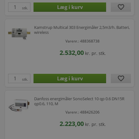
favorite
stk.
Kamstrup Multical 303 Energimåler 2,5m3/h. Batteri,
wireless
Varenr.: 488368738
2.532,00
kr.
pr. stk.
favorite
stk.
Danfoss energimåler SonoSelect 10 qp 0.6 DN15R
qp0.6, 110, M
Varenr.: 488426206
2.223,00
kr.
pr. stk.