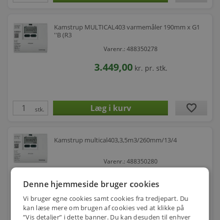
Kamstrup MULTICAL403 varmemåler 190mm x G1
''B (R3
Varenr.: 488350278
3.449,00
kr.
pr. stk.
favorite
stk.
Kamstrup multical403,3,5m3/260mm/13/4
Varenr.: 488350280
6.030,00
kr.
pr. stk.
Denne hjemmeside bruger cookies
Vi bruger egne cookies samt cookies fra tredjepart. Du
kan læse mere om brugen af cookies ved at klikke på
”Vis detaljer” i dette banner. Du kan desuden til enhver