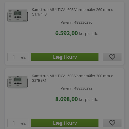
Kamstrup MULTICAL603 Varmemåler 260 mm x
G1.1/4''B
Varenr.: 488330290
6.592,00
kr.
pr. stk.
favorite
stk.
Kamstrup MULTICAL603 Varmemåler 300 mm x
G2''B (R1
Varenr.: 488330292
8.698,00
kr.
pr. stk.
favorite
stk.