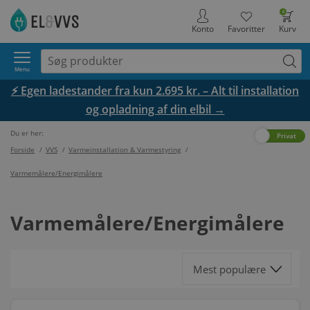
0
Konto
Favoritter
Kurv
Menu
⚡ Egen ladestander fra kun 2.695 kr. – Alt til installation
og opladning af din elbil →
Du er her:
Erhverv
Privat
Forside
/
VVS
/
Varmeinstallation & Varmestyring
/
Varmemålere/Energimålere
Varmemålere/Energimålere