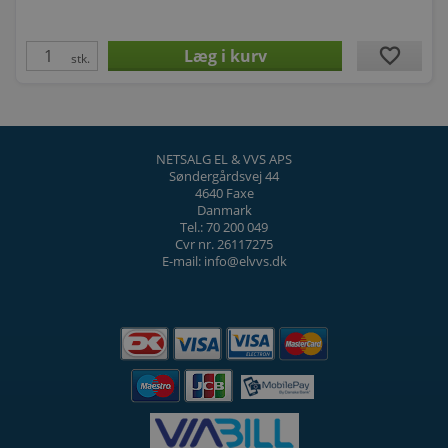
favorite
stk.
NETSALG EL & VVS APS
Søndergårdsvej 44
4640 Faxe
Danmark
Tel.: 70 200 049
Cvr nr. 26117275
E-mail: info@elvvs.dk