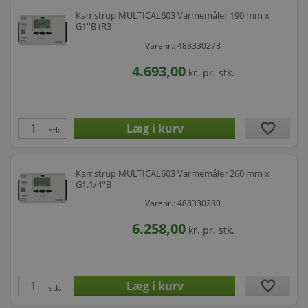
Kamstrup MULTICAL603 Varmemåler 190 mm x
G1''B (R3
Varenr.: 488330278
4.693,00
kr.
pr. stk.
favorite
stk.
Kamstrup MULTICAL603 Varmemåler 260 mm x
G1.1/4''B
Varenr.: 488330280
6.258,00
kr.
pr. stk.
favorite
stk.