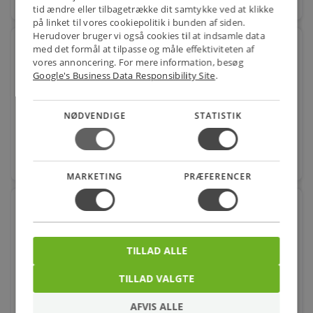
favorite
stk.
tid ændre eller tilbagetrække dit samtykke ved at klikke
på linket til vores cookiepolitik i bunden af siden.
Herudover bruger vi også cookies til at indsamle data
Kamstrup MULTICAL403 varmemåler 260mm x
med det formål at tilpasse og måle effektiviteten af
G1.1/4''&#
vores annoncering. For mere information, besøg
Google's Business Data Responsibility Site
.
Varenr.: 488350290
5.022,00
kr.
pr. stk.
NØDVENDIGE
STATISTIK
favorite
stk.
MARKETING
PRÆFERENCER
Kamstrup MULTICAL®303, 1,5m3/h,110mm,3/4,
energimåler med Wi
Varenr.: 488368116
TILLAD ALLE
3.920,00
kr.
pr. stk.
TILLAD VALGTE
AFVIS ALLE