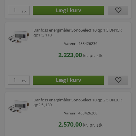
favorite
stk.
Danfoss energimåler SonoSelect 10 qp 1.5 DN15R,
qp1.5, 110,
Varenr.: 488426236
2.223,00
kr.
pr. stk.
favorite
stk.
Danfoss energimåler SonoSelect 10 qp 2.5 DN20R,
qp2.5 ,130,
Varenr.: 488426268
2.570,00
kr.
pr. stk.