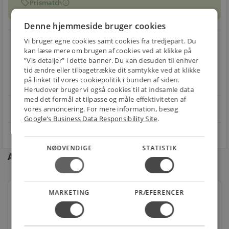
sell
info
Prismatch
Denne hjemmeside bruger cookies
local_shipping
restart_alt
Vi bruger egne cookies samt cookies fra tredjepart. Du
kan læse mere om brugen af cookies ved at klikke på
E-MÆRKET
”Vis detaljer” i dette banner. Du kan desuden til enhver
BILLIG
30 DAGES
tid ændre eller tilbagetrække dit samtykke ved at klikke
Handle trygt hos
FRAGT
RETUR
på linket til vores cookiepolitik i bunden af siden.
os
Fra 49,00 kr.
Nem returnering
Herudover bruger vi også cookies til at indsamle data
med det formål at tilpasse og måle effektiviteten af
star
vores annoncering. For mere information, besøg
4.1 på Trustpilot 11,691 anmeldelser
open_in_new
Google's Business Data Responsibility Site
.
NØDVENDIGE
STATISTIK
Andre kunder købte også
MARKETING
PRÆFERENCER
Kompressions vinkel 8mm
Varenr.: 44020008