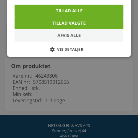
24,00
kr.
TILLAD ALLE
stk.
TILLAD VALGTE
AFVIS ALLE
VIS DETALJER
Om produktet
Vare nr.:
46243806
EAN nr:
5708519012655
Enhed:
stk.
Min køb:
1
Leveringstid:
1-3 dage
NETSALG EL & VVS APS
Søndergårdsvej 44
4640 Faxe