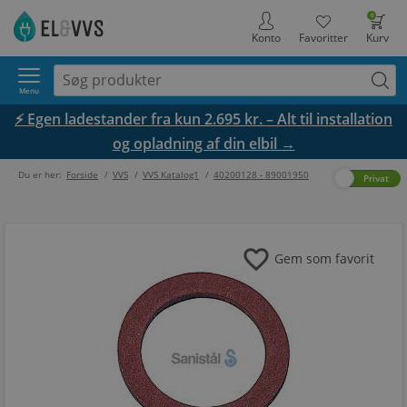
0
Konto
Favoritter
Kurv
Menu
⚡ Egen ladestander fra kun 2.695 kr. – Alt til installation
og opladning af din elbil →
Du er her:
Forside
/
VVS
/
VVS Katalog1
/
40200128 - 89001950
Erhverv
Privat
favorite
Gem som favorit