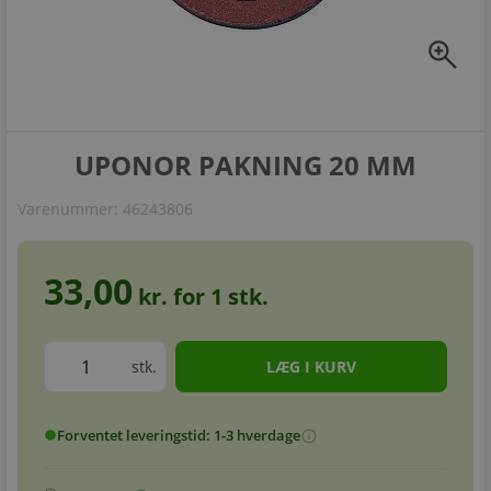
zoom_in
UPONOR PAKNING 20 MM
Varenummer:
46243806
33,00
kr. for
1
stk.
stk.
Forventet leveringstid: 1-3 hverdage
info
circle