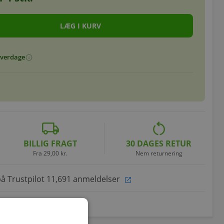
 hverdage
info
local_shipping
restart_alt
BILLIG FRAGT
30 DAGES RETUR
Fra 29,00 kr.
Nem returnering
på Trustpilot 11,691 anmeldelser
open_in_new