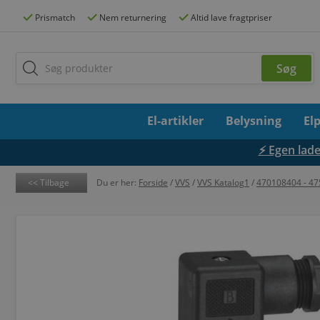
Prismatch
Nem returnering
Altid lave fragtpriser
El-artikler
Belysning
El
⚡ Egen lades
Tilbage
Du er her:
Forside
/
VVS
/
VVS Katalog1
/
470108404 - 4