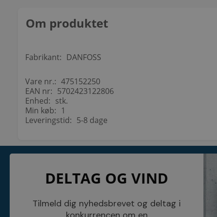
Om produktet
Fabrikant:
DANFOSS
Vare nr.:
475152250
EAN nr:
5702423122806
Enhed:
stk.
Min køb:
1
Leveringstid:
5-8 dage
KONTAKT
INFORMATI
DELTAG OG VIND
NETSALG EL & VVS APS
Blog
Søndergårdsvej 44
Cookies
4640 Faxe
Kundeservice
Danmark
Åbningstider
Tilmeld dig nyhedsbrevet og deltag i
Tel.: 70 200 049
Hvem er vi ?
konkurrencen om en