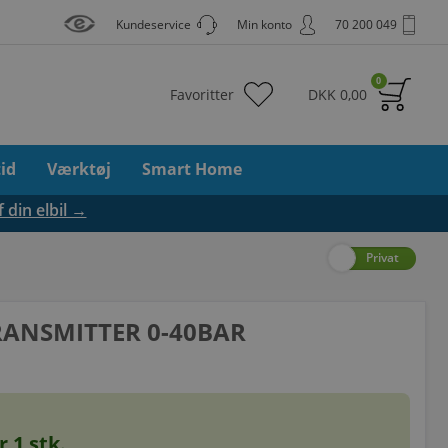
Kundeservice
Min konto
70 200 049
0
Favoritter
DKK
0,00
tid
Værktøj
Smart Home
f din elbil →
Erhverv
Privat
RANSMITTER 0-40BAR
or
1
stk.