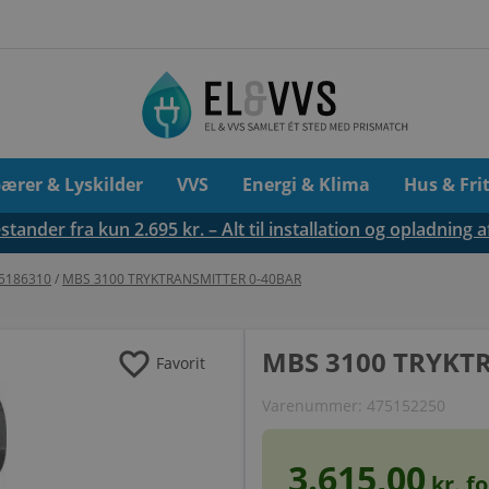
pærer & Lyskilder
VVS
Energi & Klima
Hus & Fri
tander fra kun 2.695 kr. – Alt til installation og opladning a
75186310
/
MBS 3100 TRYKTRANSMITTER 0-40BAR
favorite
MBS 3100 TRYKT
Favorit
Varenummer:
475152250
3.615,00
kr. f