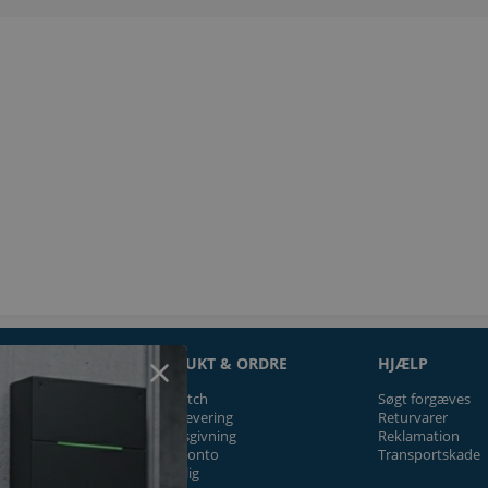
ON
PRODUKT & ORDRE
HJÆLP
Prismatch
Søgt forgæves
Fragt/levering
Returvarer
Tilbudsgivning
Reklamation
Firmakonto
Transportskade
Offentlig