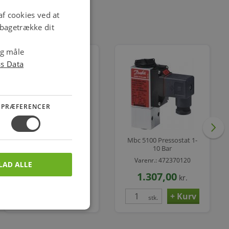
f cookies ved at
ilbagetrække dit
og måle
ss Data
PRÆFERENCER
Temp.føler U/t.mbt5250
Mbc 5100 Pressostat 1-
084z8039
10 Bar
Varenr.: 475176332
Varenr.: 472370120
LAD ALLE
798,00
1.307,00
kr.
kr.
stk.
stk.