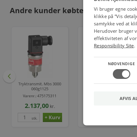
Andre kunder købte også
Vi bruger egne cook
klikke på ”Vis detal
samtykke ved at klik
Herudover bruger vi
effektiviteten af v
Responsibility Site
.
NØDVENDIGE
Tryktransmit. Mbs 3000
Mbs 3050 Tryktrans. 0-
060g1125
400 Bar
Varenr.: 475175311
Varenr.: 475151060
AFVIS A
2.137,00
2.344,00
kr.
kr.
stk.
stk.