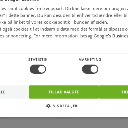
ies samt cookies fra tredjepart. Du kan læse mere om brugen a
jer” i dette banner. Du kan desuden til enhver tid ændre eller t
ke på linket til vores cookiepolitik i bunden af siden.
 også cookies til at indsamle data med det formål at tilpasse 
ores annoncering. For mere information, besøg
Google's Busine
STATISTIK
MARKETING
Kp71 Termostat -5 - 20 C
Temp.føler Mbt 5252
084z8233
Varenr.: 472041071
Varenr.: 475186220
LLE
TILLAD VALGTE
TIL
817,00
1.453,00
kr.
kr.
VIS DETALJER
stk.
stk.