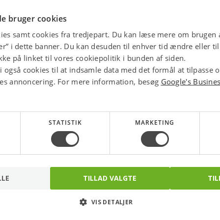
star
e bruger cookies
4.1 
ies samt cookies fra tredjepart. Du kan læse mere om brugen a
jer” i dette banner. Du kan desuden til enhver tid ændre eller t
ke på linket til vores cookiepolitik i bunden af siden.
 også cookies til at indsamle data med det formål at tilpasse 
ores annoncering. For mere information, besøg
Google's Busine
STATISTIK
MARKETING
LLE
TILLAD VALGTE
TIL
Vaillant eloBlock VE9 el-
Bruseslange 2000 mm
VIS DETALJER
kedel, væghængt. 9kW
hvid. Antibakteriel
Varenr.: 345020109
Varenr.: 738085120