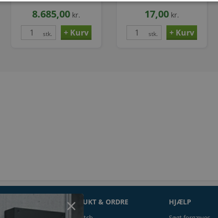
8.685,00
17,00
kr.
kr.
stk.
stk.
ON
PRODUKT & ORDRE
HJÆLP
Prismatch
Søgt forgæves