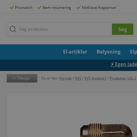
Prismatch
Nem returnering
Altid lave fragtpriser
El-artikler
Belysning
El
⚡ Egen lades
Tilbage
Du er her:
Forside
/
VVS
/
VVS Katalog1
/
Produkter UG 2