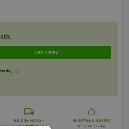
stk.
 hverdage
info
local_shipping
restart_alt
BILLIG FRAGT
30 DAGES RETUR
Fra 49,00 kr.
Nem returnering