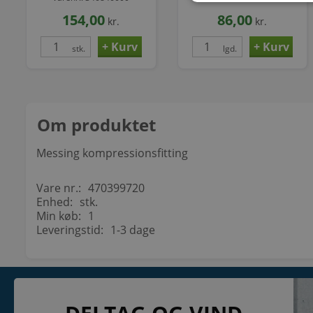
ODP 0, GWP 3, UN 1969,
mm
engangsflaske
154,00
86,00
kr.
kr.
stk.
lgd.
Om produktet
Messing kompressionsfitting
Vare nr.:
470399720
Enhed:
stk.
Min køb:
1
Leveringstid:
1-3 dage
KONTAKT
INFORMATI
NETSALG EL & VVS APS
Blog