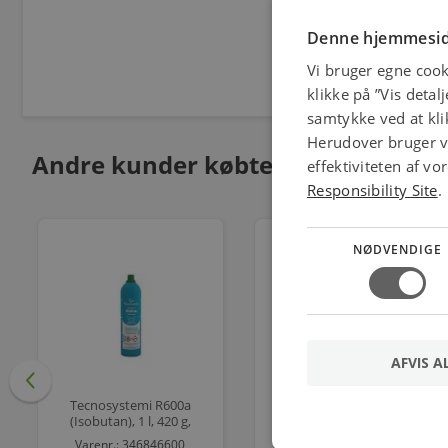
Denne hjemmesid
Vi bruger egne cook
klikke på ”Vis detal
samtykke ved at klik
Herudover bruger vi
Andre kunder købte også
effektiviteten af v
Responsibility Site
.
NØDVENDIGE
AFVIS A
Tecnosystemi R600a
K32 kondensafløbsrør
(Isobutan), 1 l, 420 g,
2m UV-resistent PVC,
naturligt kølemiddel,
Råhvid RAL 9001, Ø 32
Varenr.: 346846600
Varenr.: 346843200