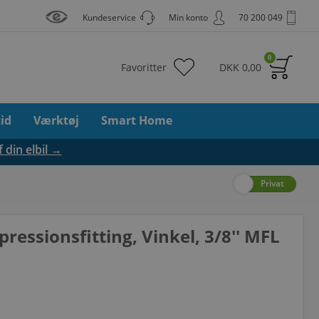
Kundeservice
Min konto
70 200 049
0
Favoritter
DKK
0,00
tid
Værktøj
Smart Home
f din elbil →
Erhverv
Privat
ressionsfitting, Vinkel, 3/8'' MFL