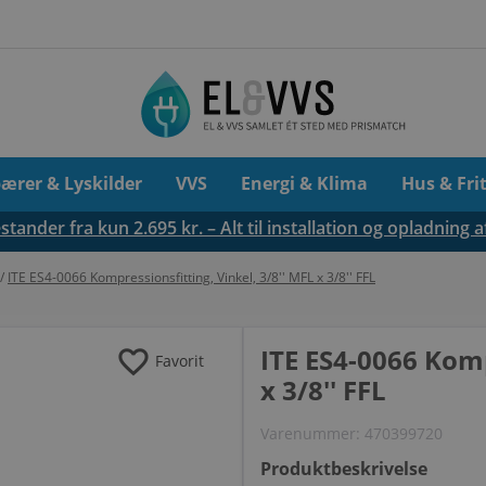
pærer & Lyskilder
VVS
Energi & Klima
Hus & Fri
tander fra kun 2.695 kr. – Alt til installation og opladning a
/
ITE ES4-0066 Kompressionsfitting, Vinkel, 3/8'' MFL x 3/8'' FFL
favorite
ITE ES4-0066 Komp
Favorit
x 3/8'' FFL
Varenummer:
470399720
Produktbeskrivelse