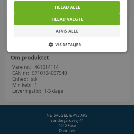
TILLAD ALLE
stk.
TILLAD VALGTE
AFVIS ALLE
VIS DETALJER
Om produktet
Vare nr.:
461014114
EAN nr:
5710104007540
Enhed:
stk.
Min køb:
1
Leveringstid:
1-3 dage
NETSALG EL & VVS APS
Søndergårdsvej 44
4640 Faxe
Danmark