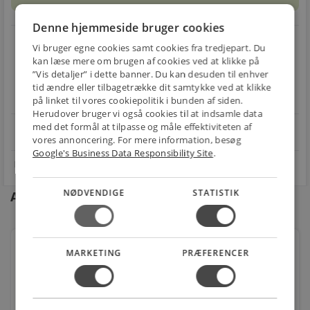
Denne hjemmeside bruger cookies
local_shipping
restart_alt
Vi bruger egne cookies samt cookies fra tredjepart. Du
kan læse mere om brugen af cookies ved at klikke på
E-MÆRKET
BILLIG
30 DAGES
”Vis detaljer” i dette banner. Du kan desuden til enhver
Handle trygt hos
FRAGT
RETUR
tid ændre eller tilbagetrække dit samtykke ved at klikke
os
Fra 29,00 kr.
Nem returnering
på linket til vores cookiepolitik i bunden af siden.
Herudover bruger vi også cookies til at indsamle data
med det formål at tilpasse og måle effektiviteten af
star
4.1 på Trustpilot 11,691 anmeldelser
open_in_new
vores annoncering. For mere information, besøg
Google's Business Data Responsibility Site
.
NØDVENDIGE
STATISTIK
Andre kunder købte også
Gummikompensator epdm pn16 dn32
MARKETING
PRÆFERENCER
Varenr.: 435953010
2.604,00
kr.