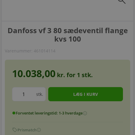
zoom_in
Danfoss vf 3 80 sædeventil flange
kvs 100
Varenummer:
461014114
10.038,00
kr. for
1
stk.
stk.
Forventet leveringstid: 1-3 hverdage
info
circle
sell
info
Prismatch