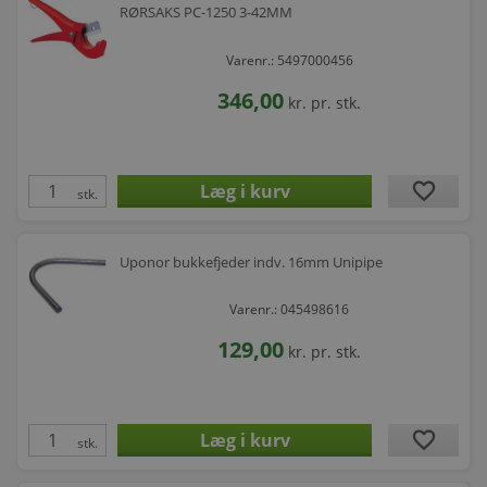
RØRSAKS PC-1250 3-42MM
Varenr.: 5497000456
346,00
kr.
pr. stk.
favorite
stk.
Uponor bukkefjeder indv. 16mm Unipipe
Varenr.: 045498616
129,00
kr.
pr. stk.
favorite
stk.