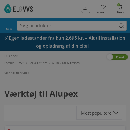
0
Konto
Favoritter
Kurv
Menu
⚡ Egen ladestander fra kun 2.695 kr. – Alt til installation
og opladning af din elbil →
Du er her:
Erhverv
Privat
Forside
/
VVS
/
Rør & Fittings
/
Alupex rør & fittings
/
Værktøj til Alupex
Værktøj til Alupex