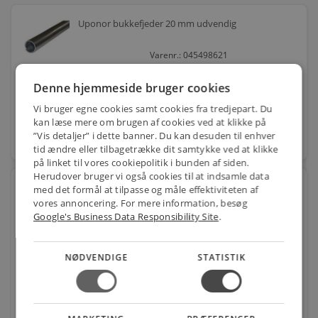
Uponor bukkefjeder 20 mm udvendig
Varenr.: 045498621
202,00
kr.
pr. stk.
Denne hjemmeside bruger cookies
Vi bruger egne cookies samt cookies fra tredjepart. Du
kan læse mere om brugen af cookies ved at klikke på
”Vis detaljer” i dette banner. Du kan desuden til enhver
favorite
stk.
tid ændre eller tilbagetrække dit samtykke ved at klikke
på linket til vores cookiepolitik i bunden af siden.
Herudover bruger vi også cookies til at indsamle data
Uponor bukkefjeder indvendig 25mm
med det formål at tilpasse og måle effektiviteten af
vores annoncering. For mere information, besøg
Google's Business Data Responsibility Site
.
Varenr.: 045498625
124,00
kr.
pr. stk.
NØDVENDIGE
STATISTIK
favorite
stk.