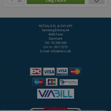
favorite
stk.
NETSALG EL & VVS APS
Søndergårdsvej 44
4640 Faxe
Danmark
Tel.: 70 200 049
Cvr nr. 26117275
E-mail: info@elvvs.dk