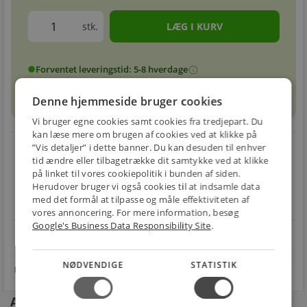
stk.
Forventet leveringstid: 5-8 hverdage
info
circle
Denne hjemmeside bruger cookies
Vi bruger egne cookies samt cookies fra tredjepart. Du
kan læse mere om brugen af cookies ved at klikke på
local_shipping
restart_alt
”Vis detaljer” i dette banner. Du kan desuden til enhver
tid ændre eller tilbagetrække dit samtykke ved at klikke
E-MÆRKET
på linket til vores cookiepolitik i bunden af siden.
BILLIG
30 DAGES
Herudover bruger vi også cookies til at indsamle data
Handle trygt hos
FRAGT
RETUR
med det formål at tilpasse og måle effektiviteten af
os
Fra 29,00 kr.
Nem returnering
vores annoncering. For mere information, besøg
Google's Business Data Responsibility Site
.
star
4.1 på Trustpilot 11,691 anmeldelser
open_in_new
NØDVENDIGE
STATISTIK
Andre kunder købte også