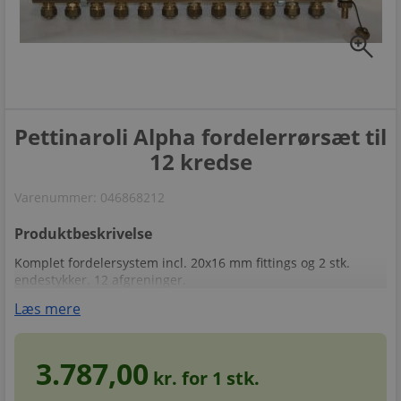
zoom_in
Pettinaroli Alpha fordelerrørsæt til
12 kredse
Varenummer:
046868212
Produktbeskrivelse
Komplet fordelersystem incl. 20x16 mm fittings og 2 stk.
endestykker. 12 afgreninger.
Læs mere
3.787,00
kr. for
1
stk.