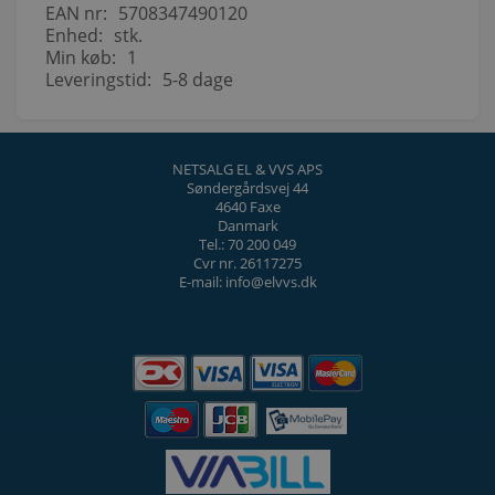
EAN nr:
5708347490120
Enhed:
stk.
Min køb:
1
Leveringstid:
5-8 dage
NETSALG EL & VVS APS
Søndergårdsvej 44
4640 Faxe
Danmark
Tel.: 70 200 049
Cvr nr. 26117275
E-mail: info@elvvs.dk