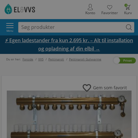
0
Konto
Favoritter
Kurv
Menu
⚡ Egen ladestander fra kun 2.695 kr. – Alt til installation
og opladning af din elbil →
Du er her:
Forside
/
VVS
/
Pettinaroli
/
Pettinaroli Gulvvarme
Erhverv
Privat
favorite
Gem som favorit