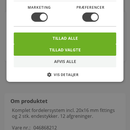
MARKETING
PRÆFERENCER
Pettinaroli digital rumtermostat til comfort-serien
Varenr.: 403582810
TILLAD ALLE
617,00
kr.
TILLAD VALGTE
stk.
AFVIS ALLE
VIS DETALJER
Om produktet
Komplet fordelersystem incl. 20x16 mm fittings
og 2 stk. endestykker. 12 afgreninger.
Vare nr.:
046868212