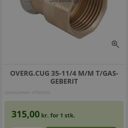
zoom_in
OVERG.CUG 35-11/4 M/M T/GAS-
GEBERIT
Varenummer:
47685035
315,00
kr. for
1
stk.