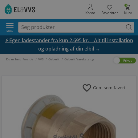
0
Konto
Favoritter
Kurv
Menu
⚡ Egen ladestander fra kun 2.695 kr. – Alt til installation
og opladning af din elbil →
Du er her:
Forside
/
VVS
/
Geberit
/
Geberit Varekatalog
Erhverv
Privat
favorite
Gem som favorit