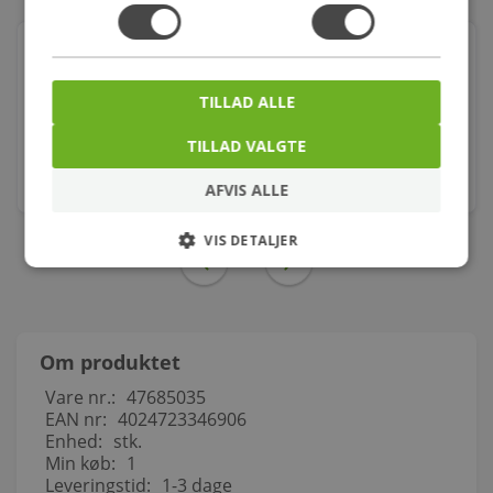
Geberit svømmeventil 1/2'' vandtilgang i bunden
Varenr.: 617500916
TILLAD ALLE
415,00
kr.
TILLAD VALGTE
stk.
AFVIS ALLE
VIS DETALJER
Om produktet
Vare nr.:
47685035
EAN nr:
4024723346906
Enhed:
stk.
Min køb:
1
Leveringstid:
1-3 dage