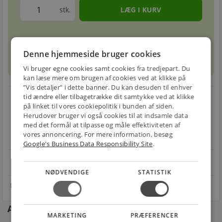
stk.
Forventet leveringstid: 1-3 hverdage
info
circle
Denne hjemmeside bruger cookies
Vi bruger egne cookies samt cookies fra tredjepart. Du
kan læse mere om brugen af cookies ved at klikke på
”Vis detaljer” i dette banner. Du kan desuden til enhver
local_shipping
restart_alt
tid ændre eller tilbagetrække dit samtykke ved at klikke
på linket til vores cookiepolitik i bunden af siden.
Herudover bruger vi også cookies til at indsamle data
E-MÆRKET
BILLIG
30 DAGES
med det formål at tilpasse og måle effektiviteten af
Handle trygt hos
FRAGT
RETUR
vores annoncering. For mere information, besøg
os
Fra 49,00 kr.
Nem returnering
Google's Business Data Responsibility Site
.
star
4.1 på Trustpilot 11,691 anmeldelser
open_in_new
NØDVENDIGE
STATISTIK
Andre kunder købte også
MARKETING
PRÆFERENCER