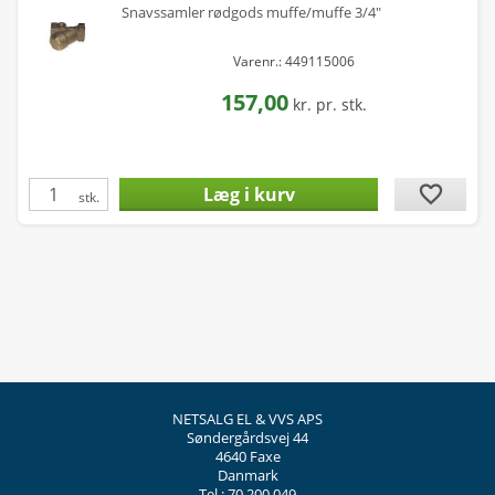
Snavssamler rødgods muffe/muffe 3/4"
Varenr.: 449115006
157,00
kr.
pr. stk.
favorite
stk.
NETSALG EL & VVS APS
Søndergårdsvej 44
4640 Faxe
Danmark
Tel.: 70 200 049