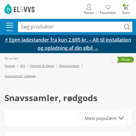
0
Konto
Favoritter
Kurv
Menu
⚡ Egen ladestander fra kun 2.695 kr. – Alt til installation
og opladning af din elbil →
Du er her:
Erhverv
Privat
Forside
/
VVS
/
Ventiler & Haner
/
Snavssamlere
/
Snavssamler, rødgods
Snavssamler, rødgods