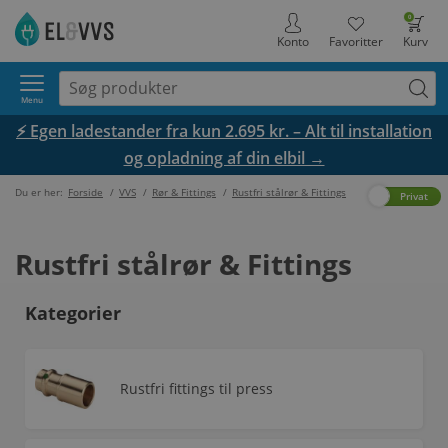
0
Konto
Favoritter
Kurv
Menu
⚡ Egen ladestander fra kun 2.695 kr. – Alt til installation
og opladning af din elbil →
Du er her:
Forside
/
VVS
/
Rør & Fittings
/
Rustfri stålrør & Fittings
Erhverv
Privat
Rustfri stålrør & Fittings
Kategorier
Rustfri fittings til press