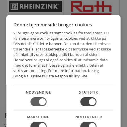
Denne hjemmeside bruger cookies
Vi bruger egne cookies samt cookies fra tredjepart. Du
kan læse mere om brugen af cookies ved at klikke på
”Vis detaljer” i dette banner. Du kan desuden til enhver
tid ændre eller tilbagetrække dit samtykke ved at klikke
på linket til vores cookiepolitik i bunden af siden.
Herudover bruger vi også cookies til at indsamle data
med det formål at tilpasse og måle effektiviteten af
vores annoncering. For mere information, besøg
Google's Business Data Responsibility Site
.
NØDVENDIGE
STATISTIK
Rustfrie stålrør hos ELVVS
MARKETING
PRÆFERENCER
Vi går meget op i altid at have de bedste produkter fra