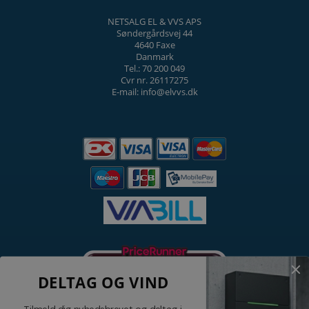
NETSALG EL & VVS APS
Søndergårdsvej 44
4640 Faxe
Danmark
Tel.: 70 200 049
Cvr nr. 26117275
E-mail: info@elvvs.dk
DELTAG OG VIND