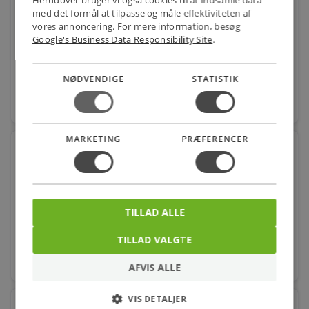
Herudover bruger vi også cookies til at indsamle data
med det formål at tilpasse og måle effektiviteten af
Varenr.: 061243048
vores annoncering. For mere information, besøg
Google's Business Data Responsibility Site
.
39,00
kr.
pr. stk.
NØDVENDIGE
STATISTIK
favorite
stk.
MARKETING
PRÆFERENCER
Reduktion pvc 63x32 mm pn16/kort
Varenr.: 061243060
28,00
kr.
pr. stk.
TILLAD ALLE
TILLAD VALGTE
favorite
stk.
AFVIS ALLE
VIS DETALJER
Reduktion pvc 63x50 mm pn16/kort