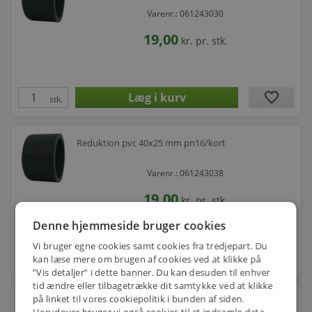
Varenr.: 061243030
19,00
kr.
pr. stk.
favorite
stk.
Reduktion pvc 40x25 mm pn16/kort
Varenr.: 061243038
19,00
kr.
pr. stk.
Denne hjemmeside bruger cookies
Vi bruger egne cookies samt cookies fra tredjepart. Du
favorite
kan læse mere om brugen af cookies ved at klikke på
stk.
”Vis detaljer” i dette banner. Du kan desuden til enhver
tid ændre eller tilbagetrække dit samtykke ved at klikke
på linket til vores cookiepolitik i bunden af siden.
Reduktion pvc 50x32 mm pn16/kort