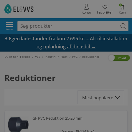
0
Konto
Favoritter
Kurv
Menu
⚡ Egen ladestander fra kun 2.695 kr. – Alt til installation
og opladning af din elbil →
Du er her:
Forside
/
VVS
/
Industri
/
Plast
/
PVC
/
Reduktioner
Erhverv
Privat
Reduktioner
GF PVC Reduktion 25-20 mm
Varenr.: 061241024