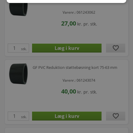
Varenr.: 061243062
27,00
kr.
pr. stk.
favorite
stk.
GF PVC Reduktion støttebøsning kort 75-63 mm
Varenr.: 061243074
40,00
kr.
pr. stk.
favorite
stk.