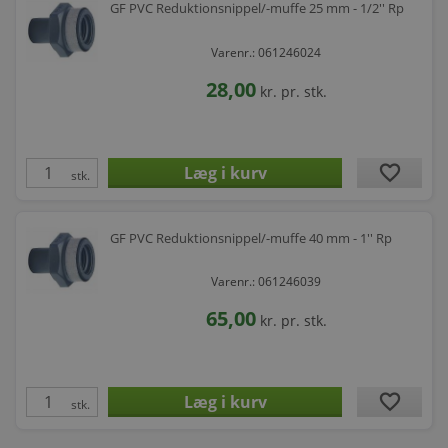
GF PVC Reduktionsnippel/-muffe 25 mm - 1/2'' Rp
Varenr.: 061246024
28,00
kr.
pr. stk.
favorite
stk.
GF PVC Reduktionsnippel/-muffe 40 mm - 1'' Rp
Varenr.: 061246039
65,00
kr.
pr. stk.
favorite
stk.