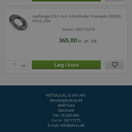
Løsflange 219,1 mm. 8 bolthuller. Pressede. DN200.
PN10, DIN
Varenr.: 032153219
365,00
kr.
pr. stk.
favorite
stk.
NETSALG EL & VVS APS
Søndergårdsvej 44
4640 Faxe
Danmark
Tel.: 70 200 049
Cvr nr. 26117275
E-mail: info@elvvs.dk