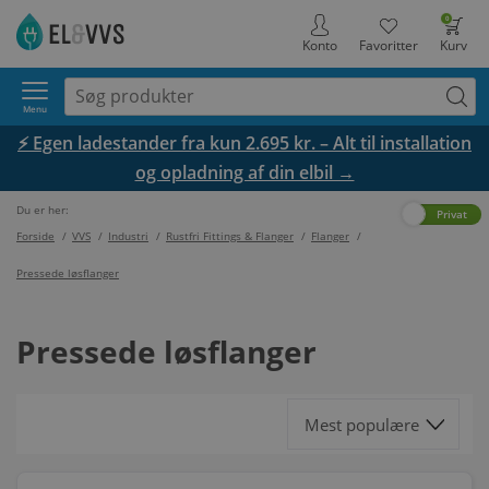
0
Konto
Favoritter
Kurv
Menu
⚡ Egen ladestander fra kun 2.695 kr. – Alt til installation
og opladning af din elbil →
Du er her:
Erhverv
Privat
Forside
/
VVS
/
Industri
/
Rustfri Fittings & Flanger
/
Flanger
/
Pressede løsflanger
Pressede løsflanger