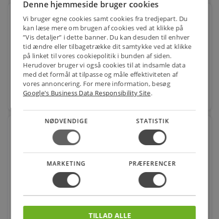
Denne hjemmeside bruger cookies
Løsflange 88,90 mm. 8 bolthuller. Pressede. DN80.
Vi bruger egne cookies samt cookies fra tredjepart. Du
PN10, DIN
kan læse mere om brugen af cookies ved at klikke på
”Vis detaljer” i dette banner. Du kan desuden til enhver
Varenr.: 032153089
tid ændre eller tilbagetrække dit samtykke ved at klikke
128,00
på linket til vores cookiepolitik i bunden af siden.
kr.
pr. stk.
Herudover bruger vi også cookies til at indsamle data
med det formål at tilpasse og måle effektiviteten af
vores annoncering. For mere information, besøg
Google's Business Data Responsibility Site
.
favorite
stk.
NØDVENDIGE
STATISTIK
Løsflange 114,3 mm. 8 bolthuller. Pressede. DN100.
PN10, DIN
Varenr.: 032153114
MARKETING
PRÆFERENCER
114,00
kr.
pr. stk.
favorite
stk.
TILLAD ALLE