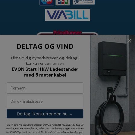
DELTAG OG VIND
Tilmeld dig nyhedsbrevet og deltag i
konkurrencen om en
EVON Start 11 kW Ladestander
med 5 meter kabel
Nyhedsbrev
Tilmeld dig vores nyhedsbrev og
modtag relevante tilbud og nyheder
Deltag i konkurrencen nu →
Tilmeld
Du vil automatisk blive tilmeldt El&VVS' nyhedsbrev, hvor du bl.a. vil
modtage mails om nyheder, tilbud, inspiration og meget mere inden
for
El&VVS'
produktsortiment. Du kan til enhver tid afmelde dig igen.