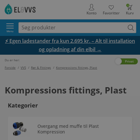
0
Konto
Favoritter
Kurv
Menu
⚡ Egen ladestander fra kun 2.695 kr. – Alt til installation
og opladning af din elbil →
Du er her:
Erhverv
Privat
Forside
/
VVS
/
Rør & Fittings
/
Kompressions fittings, Plast
Kompressions fittings, Plast
Kategorier
Overgang med muffe til Plast
Kompression