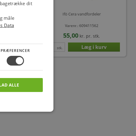
ilbagetrække dit
t hvid
Ifö Cera vandfordeler
og måle
ss Data
10
Varenr.: 609411562
55,00
stk.
kr.
pr. stk.
stk.
PRÆFERENCER
LAD ALLE