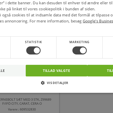
jer” i dette banner. Du kan desuden til enhver tid ændre eller t
ke på linket til vores cookiepolitik i bunden af siden.
 Ventilring til Cascade, Aqua, Cera
Ifö Cera skylleknapsæ
 også cookies til at indsamle data med det formål at tilpasse 
ores annoncering. For mere information, besøg
Google's Busine
Varenr.: 609510527
Varenr.: 6095406
33,00
114,00
kr.
pr. pose.
kr.
pr. 
pose.
stk.
STATISTIK
MARKETING
LLE
TILLAD VALGTE
TIL
VIS DETALJER
ERNEBOLT SÆT MED 3 STK, Z99689
F/IFÖ CITY, CARAT, CERA O
Varenr.: 609532830