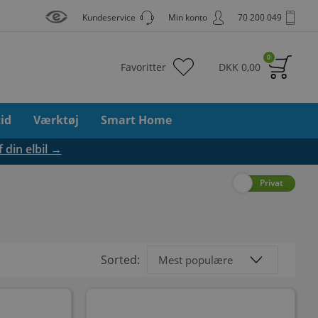
Kundeservice
Min konto
70 200 049
0
Favoritter
DKK
0,00
tid
Værktøj
Smart Home
f din elbil →
Erhverv
Privat
Sorted: