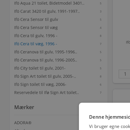
Ifö Aqua 21 toilet, Bidetmodel 3401..
5
Ifö Carat 3420 til gulv, 1991-1997..
3
Ifö Cera Sensor til gulv
5
Ifö Cera Sensor til væg
4
Ifö Cera til gulv, 1996 -
8
If
Ifö Cera til væg, 1996 -
7
Ifö Ceranova til gulv, 1995-1996..
5
Ifö Ceranova til gulv, 1996-2005..
5
Ifö City toilet til gulv, 2001-
5
Ifö Sign Art toilet til gulv, 2005-..
8
Ifö Sign toilet til væg, 2006-
6
Reservedele til Ifø Sign Art toilet..
7
Mærker
Denne hjemmesid
ADORA®
2
Vi bruger egne cook