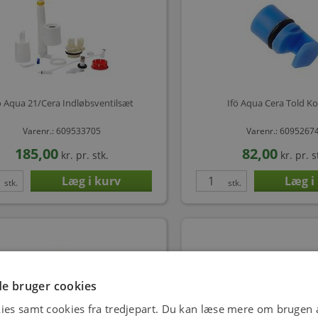
ö Aqua 21/Cera Indløbsventilsæt
Ifö Aqua Cera Told K
Varenr.: 609533705
Varenr.: 6095267
185,00
82,00
kr.
pr. stk.
kr.
pr. s
stk.
stk.
e bruger cookies
ies samt cookies fra tredjepart. Du kan læse mere om brugen a