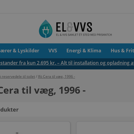
pærer & Lyskilder
VVS
Energi & Klima
Hus & Fri
tander fra kun 2.695 kr. – Alt til installation og opladning a
ö reservedele til toilet
/
Ifö Cera til væg, 1996 -
Cera til væg, 1996 -
dukter