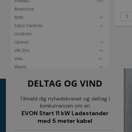
PURMO
1056
Rheinzink
Roth
47
Salus Controls
13
Unidrain
Uponor
19
VM Zinc
64
Vola
147
Wavin
41
DELTAG OG VIND
KONTAKT
INFORMATI
NETSALG EL & VVS APS
Tilmeld dig nyhedsbrevet og deltag i
Blog
Søndergårdsvej 44
Cookies
konkurrencen om en
4640 Faxe
Kundeservice
EVON Start 11 kW Ladestander
Danmark
Åbningstider
Tel.: 70 200 049
Hvem er vi ?
med 5 meter kabel
Cvr nr. 26117275
Vilkår
E-mail: info@elvvs.dk
Bankoplysnin