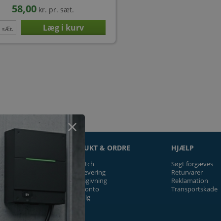
58,00
kr.
pr. sæt.
sÆt.
ON
PRODUKT & ORDRE
HJÆLP
Prismatch
Søgt forgæves
Fragt/levering
Returvarer
Tilbudsgivning
Reklamation
Firmakonto
Transportskade
Offentlig
ger