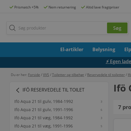
Prismatch +5%
Nem returnering
Altid lave fragtpriser
El-artikler
Belysning
El
⚡ Egen lades
Du er her:
Forside
/
VVS
/
Toiletter og tilbehør
/
Reservedele til toiletter
/
If
Ifö 
IFÖ RESERVEDELE TIL TOILET
Ifö Aqua 21 til gulv, 1984-1992
3
7
pro
Ifö Aqua 21 til gulv, 1991-1996
6
Ifö Aqua 21 til væg, 1984-1992
3
Ifö Aqua 21 til væg, 1991-1996
5