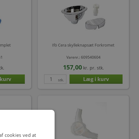
omplet
Ifö Cera skylleknapsæt Forkromet
41
Varenr.: 609540604
157,00
tk.
kr.
pr. stk.
stk.
f cookies ved at