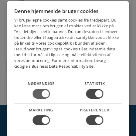
Flair FL-55 dykpumpe 250 L/MIN. 230V
Denne hjemmeside bruger cookies
Varenr.: 391570100
Vi bruger egne cookies samt cookies fra tredjepart. Du
kan læse mere om brugen af cookies ved at klikke på
2.172,00
kr.
pr. stk.
”Vis detaljer” i dette banner. Du kan desuden til enhver
tid ændre eller tilbagetrække dit samtykke ved at klikke
på linket til vores cookiepolitik i bunden af siden.
Herudover bruger vi også cookies til at indsamle data
favorite
stk.
med det formål at tilpasse og måle effektiviteten af
vores annoncering. For mere information, besøg
Google's Business Data Responsibility Site
.
NØDVENDIGE
STATISTIK
MARKETING
PRÆFERENCER
NETSALG EL & VVS APS
Søndergårdsvej 44
4640 Faxe
Danmark
Tel.: 70 200 049