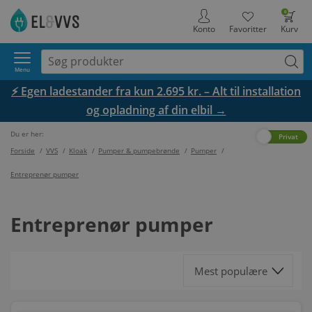
0
Konto
Favoritter
Kurv
Menu
⚡ Egen ladestander fra kun 2.695 kr. – Alt til installation
og opladning af din elbil →
Du er her:
Erhverv
Privat
Forside
/
VVS
/
Kloak
/
Pumper & pumpebrønde
/
Pumper
/
Entreprenør pumper
Entreprenør pumper