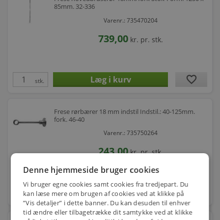
85mm. 32-336
Varenr.: 735470204
739,00
kr.
pr. stk.
favorite
stk.
Frese rørbærer 18 mm indstil Indstil.: 40-125mm.
fork. 46-40
Varenr.: 735750264
243,00
kr.
pr. stk.
Denne hjemmeside bruger cookies
Vi bruger egne cookies samt cookies fra tredjepart. Du
favorite
kan læse mere om brugen af cookies ved at klikke på
stk.
”Vis detaljer” i dette banner. Du kan desuden til enhver
tid ændre eller tilbagetrække dit samtykke ved at klikke