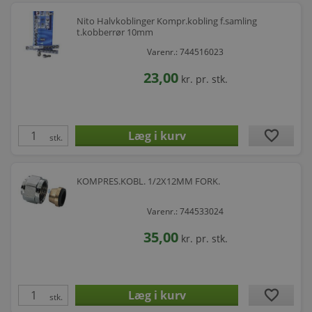
Nito Halvkoblinger Kompr.kobling f.samling
t.kobberrør 10mm
Varenr.: 744516023
23,00
kr.
pr. stk.
favorite
stk.
KOMPRES.KOBL. 1/2X12MM FORK.
Varenr.: 744533024
35,00
kr.
pr. stk.
favorite
stk.