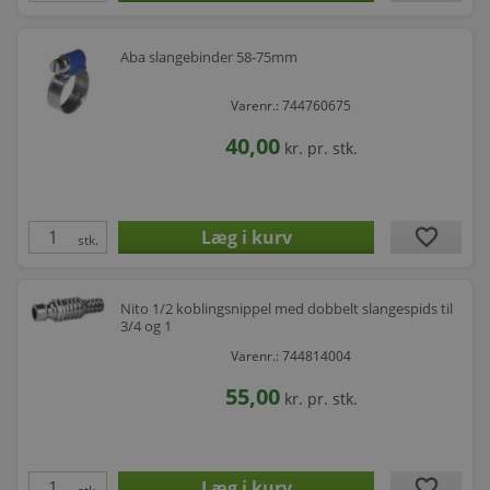
Aba slangebinder 58-75mm
Varenr.: 744760675
40,00
kr.
pr. stk.
favorite
stk.
Nito 1/2 koblingsnippel med dobbelt slangespids til
3/4 og 1
Varenr.: 744814004
55,00
kr.
pr. stk.
favorite