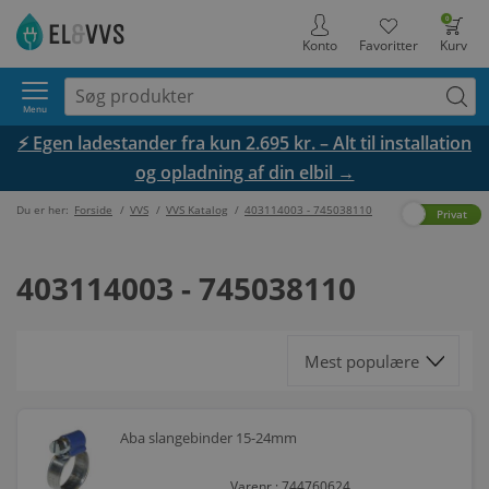
0
Konto
Favoritter
Kurv
Menu
⚡ Egen ladestander fra kun 2.695 kr. – Alt til installation
og opladning af din elbil →
Du er her:
Forside
/
VVS
/
VVS Katalog
/
403114003 - 745038110
Erhverv
Privat
403114003 - 745038110
Aba slangebinder 15-24mm
Varenr.: 744760624