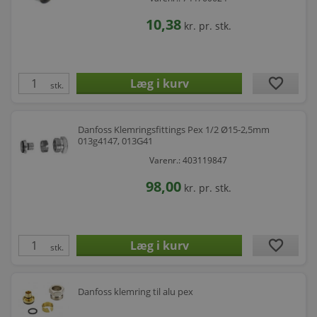
10,38
kr.
pr. stk.
favorite
stk.
Danfoss Klemringsfittings Pex 1/2 Ø15-2,5mm
013g4147, 013G41
Varenr.: 403119847
98,00
kr.
pr. stk.
favorite
stk.
Danfoss klemring til alu pex