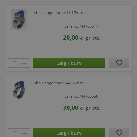
Aba slangebinder 11-17mm
Varenr.: 744760617
20,00
kr.
pr. stk.
favorite
stk.
Aba slangebinder 44-56mm
Varenr.: 744760656
30,00
kr.
pr. stk.
favorite
stk.