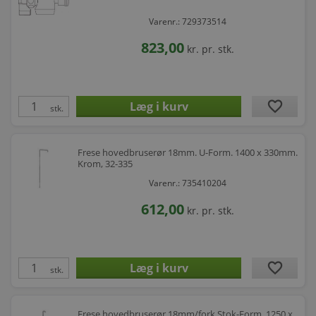
Varenr.: 729373514
823,00
kr.
pr. stk.
favorite
stk.
Frese hovedbruserør 18mm. U-Form. 1400 x 330mm.
Krom, 32-335
Varenr.: 735410204
612,00
kr.
pr. stk.
favorite
stk.
Frese hovedbruserør 18mm/fork Stok-Form. 1250 x