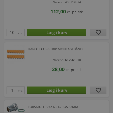
Varenr.: 403119874
112,00
kr.
pr. stk.
favorite
stk.
HARO SECUR-STRIP MONTAGEBÅND
Varenr.: 617961010
28,00
kr.
pr. stk.
favorite
stk.
FORSKR. LL 3/4X1/2 U/ROS 33MM