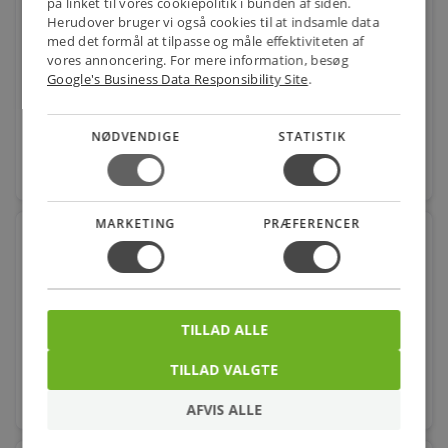
på linket til vores cookiepolitik i bunden af siden.
Metal bruserslange 1500mm
Herudover bruger vi også cookies til at indsamle data
med det formål at tilpasse og måle effektiviteten af
Varenr.: 738002104
vores annoncering. For mere information, besøg
Google's Business Data Responsibility Site
.
710,00
kr.
pr. stk.
NØDVENDIGE
STATISTIK
favorite
stk.
MARKETING
PRÆFERENCER
Broen Ballofix Kuglehane 1/2''. Nippel-målerforskr
Varenr.: 743720304
138,00
kr.
pr. stk.
TILLAD ALLE
TILLAD VALGTE
favorite
stk.
AFVIS ALLE