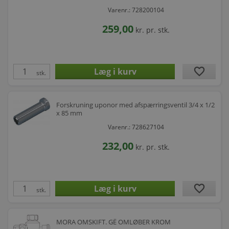
Varenr.: 728200104
259,00
kr.
pr. stk.
favorite
stk.
Forskruning uponor med afspærringsventil 3/4 x 1/2
x 85 mm
Varenr.: 728627104
232,00
kr.
pr. stk.
favorite
stk.
MORA OMSKIFT. GË OMLØBER KROM