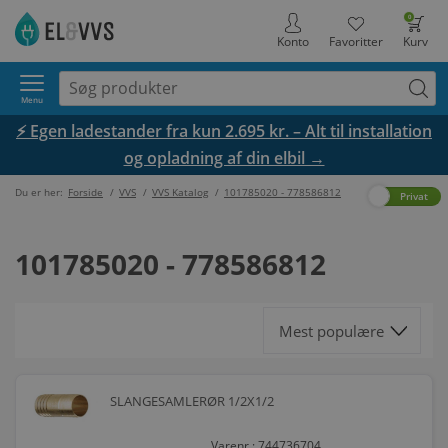
0
Konto
Favoritter
Kurv
Menu
⚡ Egen ladestander fra kun 2.695 kr. – Alt til installation
og opladning af din elbil →
Du er her:
Forside
/
VVS
/
VVS Katalog
/
101785020 - 778586812
Erhverv
Privat
101785020 - 778586812
SLANGESAMLERØR 1/2X1/2
Varenr.: 744736704