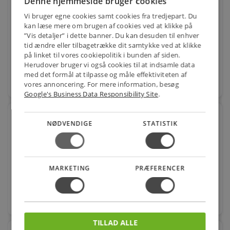
Denne hjemmeside bruger cookies
Vi bruger egne cookies samt cookies fra tredjepart. Du
Varenr.: 694868944
kan læse mere om brugen af cookies ved at klikke på
”Vis detaljer” i dette banner. Du kan desuden til enhver
4.308,00
kr.
pr. stk.
tid ændre eller tilbagetrække dit samtykke ved at klikke
på linket til vores cookiepolitik i bunden af siden.
Herudover bruger vi også cookies til at indsamle data
med det formål at tilpasse og måle effektiviteten af
favorite
vores annoncering. For mere information, besøg
stk.
Google's Business Data Responsibility Site
.
hansgrohe Ecostat Select brusetermostat
NØDVENDIGE
STATISTIK
Hvid/krom
Varenr.: 722380140
2.882,00
kr.
pr. stk.
MARKETING
PRÆFERENCER
favorite
stk.
TILLAD ALLE