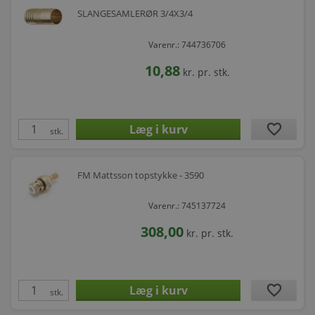
SLANGESAMLERØR 3/4X3/4
Varenr.: 744736706
10,88
kr.
pr. stk.
favorite
stk.
FM Mattsson topstykke - 3590
Varenr.: 745137724
308,00
kr.
pr. stk.
favorite
stk.