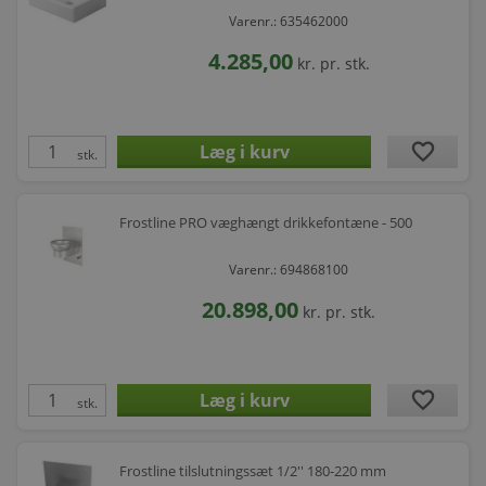
Varenr.: 635462000
4.285,00
kr.
pr. stk.
favorite
stk.
Frostline PRO væghængt drikkefontæne - 500
Varenr.: 694868100
20.898,00
kr.
pr. stk.
favorite
stk.
Frostline tilslutningssæt 1/2'' 180-220 mm