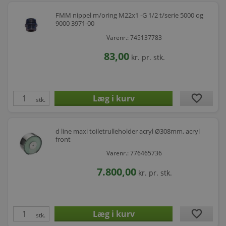
FMM nippel m/oring M22x1 -G 1/2 t/serie 5000 og
9000 3971-00
Varenr.: 745137783
83,00
kr.
pr. stk.
favorite
stk.
d line maxi toiletrulleholder acryl Ø308mm, acryl
front
Varenr.: 776465736
7.800,00
kr.
pr. stk.
favorite
stk.