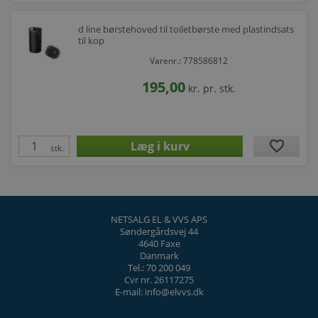
d line børstehoved til toiletbørste med plastindsats
til kop
Varenr.: 778586812
195,00
kr.
pr. stk.
favorite
stk.
NETSALG EL & VVS APS
Søndergårdsvej 44
4640 Faxe
Danmark
Tel.: 70 200 049
Cvr nr. 26117275
E-mail: info@elvvs.dk