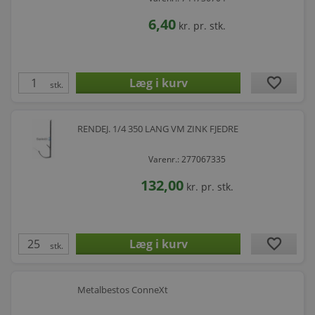
6,40
kr.
pr. stk.
favorite
stk.
RENDEJ. 1/4 350 LANG VM ZINK FJEDRE
Varenr.: 277067335
132,00
kr.
pr. stk.
favorite
stk.
Metalbestos ConneXt