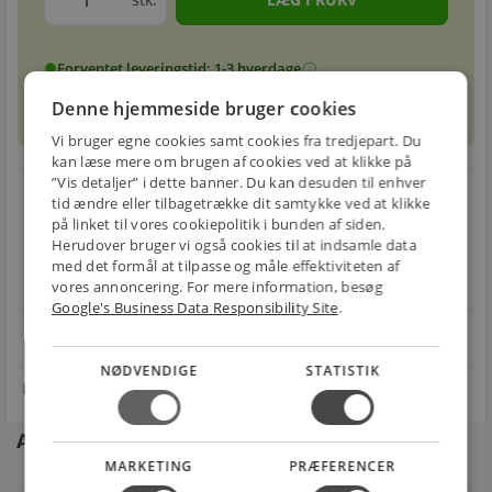
Forventet leveringstid: 1-3 hverdage
info
circle
Denne hjemmeside bruger cookies
Vi bruger egne cookies samt cookies fra tredjepart. Du
kan læse mere om brugen af cookies ved at klikke på
”Vis detaljer” i dette banner. Du kan desuden til enhver
local_shipping
restart_alt
tid ændre eller tilbagetrække dit samtykke ved at klikke
på linket til vores cookiepolitik i bunden af siden.
E-MÆRKET
BILLIG
30 DAGES
Herudover bruger vi også cookies til at indsamle data
Handle trygt hos
FRAGT
RETUR
med det formål at tilpasse og måle effektiviteten af
os
Fra 29,00 kr.
Nem returnering
vores annoncering. For mere information, besøg
Google's Business Data Responsibility Site
.
star
4.1 på Trustpilot 11,691 anmeldelser
open_in_new
NØDVENDIGE
STATISTIK
Andre kunder købte også
MARKETING
PRÆFERENCER