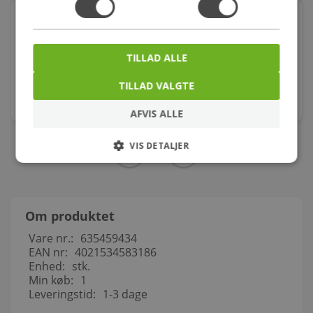
Alterna Pop-up Mekanisme til Pop-up Bundventil
747040510
Varenr.: 747040530
TILLAD ALLE
49,00
kr.
TILLAD VALGTE
stk.
AFVIS ALLE
VIS DETALJER
Om produktet
Vare nr.:
635459434
EAN nr:
4021534583186
Enhed:
stk.
Min køb:
1
Leveringstid:
1-3 dage