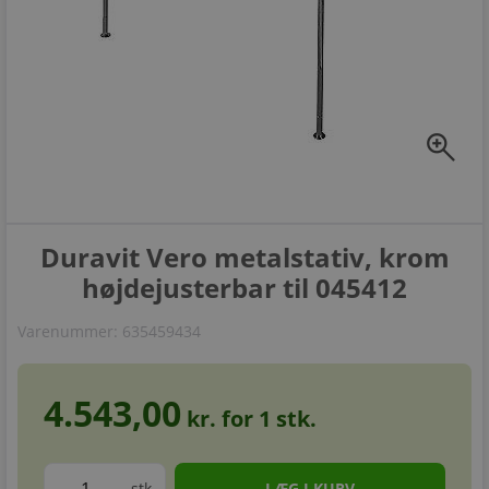
zoom_in
Duravit Vero metalstativ, krom
højdejusterbar til 045412
Varenummer:
635459434
4.543,00
kr. for
1
stk.
stk.