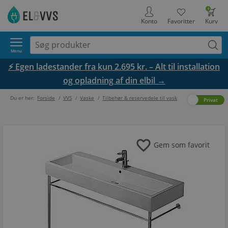
0
Konto
Favoritter
Kurv
Menu
⚡ Egen ladestander fra kun 2.695 kr. – Alt til installation
og opladning af din elbil →
Du er her:
Forside
/
VVS
/
Vaske
/
Tilbehør & reservedele til vask
Erhverv
Privat
favorite
Gem som favorit