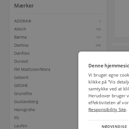
Mærker
ADORA®
2
Altech
158
Børma
137
Damixa
598
Danfoss
59
Mær
Duravit
331
Denne hjemmesid
FM Mattsson/Mora
39
Vi bruger egne cook
Geberit
1343
klikke på ”Vis detal
GROHE
2215
samtykke ved at klik
Grundfos
1
Herudover bruger vi
Gustavsberg
effektiviteten af v
48
Responsibility Site
.
Hansgrohe
1669
Ifö
300
Laufen
404
NØDVENDIGE