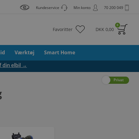
Kundeservice
Min konto
70 200 049
0
Favoritter
DKK
0,00
tid
Værktøj
Smart Home
f din elbil →
Erhverv
Privat
g