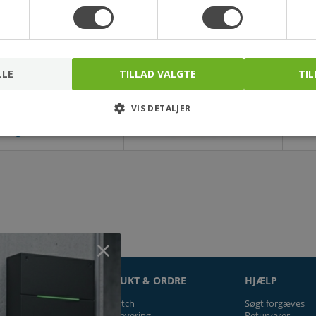
LLE
TILLAD VALGTE
TIL
VIS DETALJER
ON
PRODUKT & ORDRE
HJÆLP
Prismatch
Søgt forgæves
Fragt/levering
Returvarer