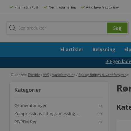
Prismatch +5%
Nem returnering
Altid lave fragtpriser
El-artikler
Belysning
El
⚡ Egen lades
Du er her:
Forside
/
VVS
/
Vandforsyning
/
Rør og fittings til vandforsyning
Rør
Kategorier
Kat
Gennemføringer
41
Kompressions fittings, messing -..
101
PE/PEM Rør
37