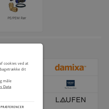
PE/PEM Rør
f cookies ved at
ilbagetrække dit
og måle
ss Data
PRÆFERENCER