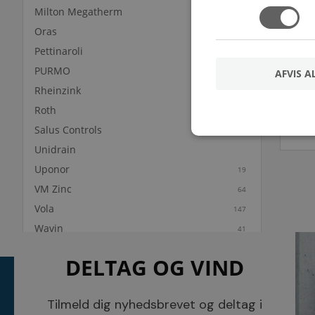
Milton Megatherm
5
Oras
291
Pettinaroli
108
PURMO
1056
AFVIS A
Rheinzink
Roth
47
Salus Controls
13
Unidrain
Uponor
19
VM Zinc
64
Vola
147
Wavin
41
DELTAG OG VIND
KONTAKT
INFORMATI
NETSALG EL & VVS APS
Tilmeld dig nyhedsbrevet og deltag i
Blog
Søndergårdsvej 44
Cookies