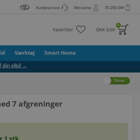
Kundeservice
Min konto
70 200 049
0
Favoritter
DKK
0,00
tid
Værktøj
Smart Home
f din elbil →
Erhverv
Privat
ed 7 afgreninger
or
1
stk.