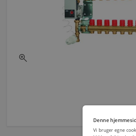
zoom_in
Denne hjemmesid
Vi bruger egne cook