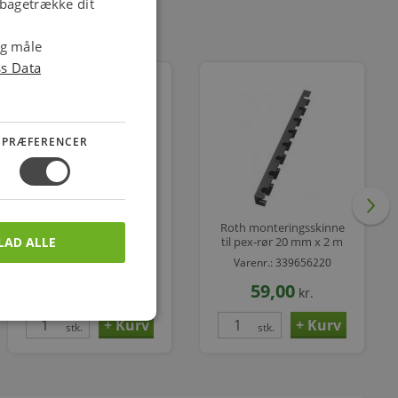
ilbagetrække dit
og måle
ss Data
PRÆFERENCER
Roth gulvvarmefordeler
Roth monteringsskinne
LAD ALLE
5 afgange uden
til pex-rør 20 mm x 2 m
omløber
Varenr.: 401973005
Varenr.: 339656220
1.695,00
59,00
kr.
kr.
stk.
stk.