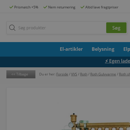
Prismatch +5%
Nem returnering
Altid lave fragtpriser
El-artikler
Belysning
El
⚡ Egen lades
Tilbage
Du er her:
Forside
/
VVS
/
Roth
/
Roth Gulvvarme
/
Roth s