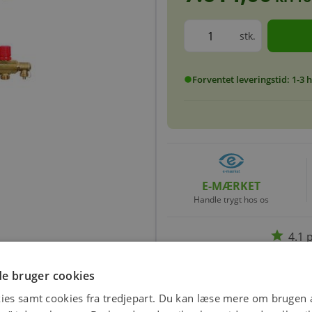
stk.
Forventet leveringstid: 1-3
circle
E-MÆRKET
Handle trygt hos os
star
4.1 
e bruger cookies
ies samt cookies fra tredjepart. Du kan læse mere om brugen a