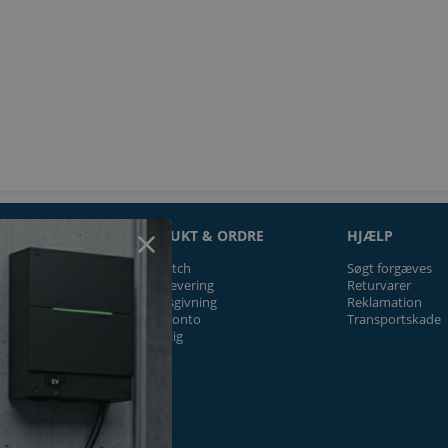
ON
PRODUKT & ORDRE
HJÆLP
Prismatch
Søgt forgæves
Fragt/levering
Returvarer
Tilbudsgivning
Reklamation
Firmakonto
Transportskade
Offentlig
ger
k