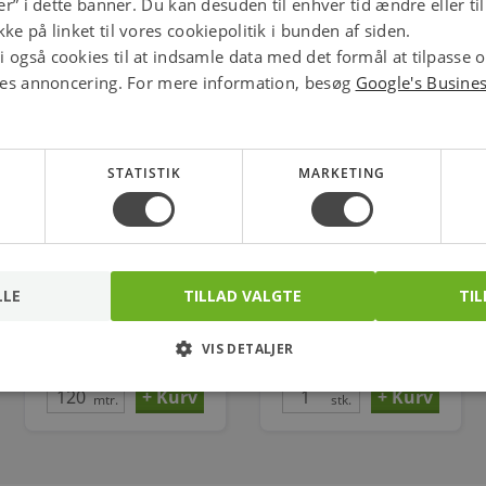
jer” i dette banner. Du kan desuden til enhver tid ændre eller t
ke på linket til vores cookiepolitik i bunden af siden.
 også cookies til at indsamle data med det formål at tilpasse 
ores annoncering. For mere information, besøg
Google's Busine
STATISTIK
MARKETING
Roth x-pert s5
Termostat til roth
LLE
gulvvarmerør 20 x 2
TILLAD VALGTE
shunte
TIL
mm x 120 m
Varenr.: 087207220
Varenr.: 403466001
VIS DETALJER
1.320,00
404,00
kr.
kr.
mtr.
stk.