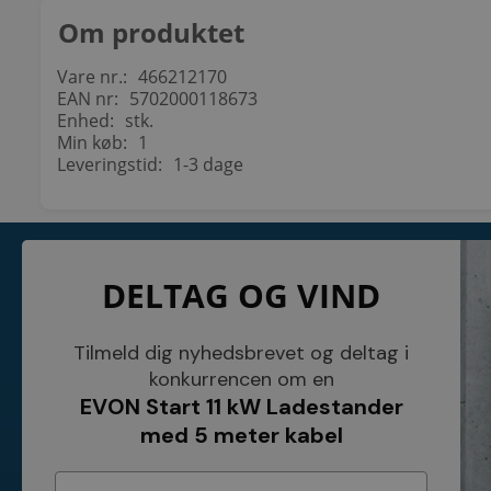
Om produktet
Vare nr.:
466212170
EAN nr:
5702000118673
Enhed:
stk.
Min køb:
1
Leveringstid:
1-3 dage
KONTAKT
INFORMATI
DELTAG OG VIND
NETSALG EL & VVS APS
Blog
Søndergårdsvej 44
Cookies
4640 Faxe
Kundeservice
Danmark
Åbningstider
Tilmeld dig nyhedsbrevet og deltag i
Tel.: 70 200 049
Hvem er vi ?
konkurrencen om en
Cvr nr. 26117275
Vilkår
EVON Start 11 kW Ladestander
E-mail: info@elvvs.dk
Bankoplysnin
Privatlivspoliti
med 5 meter kabel