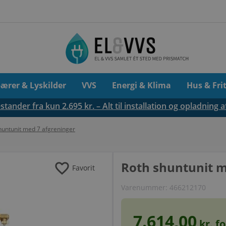
pærer & Lyskilder
VVS
Energi & Klima
Hus & Fri
tander fra kun 2.695 kr. – Alt til installation og opladning a
huntunit med 7 afgreninger
favorite
Roth shuntunit m
Favorit
Varenummer:
466212170
7.614,00
kr. f