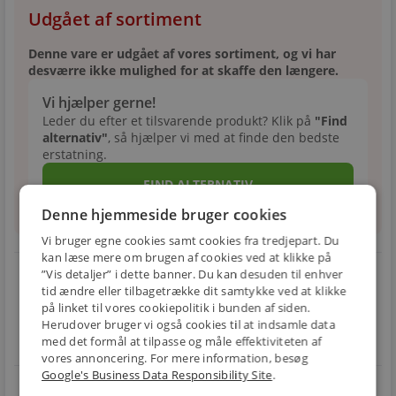
Udgået af sortiment
Denne vare er udgået af vores sortiment, og vi har
desværre ikke mulighed for at skaffe den længere.
Vi hjælper gerne!
Leder du efter et tilsvarende produkt? Klik på
"Find
alternativ"
, så hjælper vi med at finde den bedste
erstatning.
FIND ALTERNATIV
Denne hjemmeside bruger cookies
Vi bruger egne cookies samt cookies fra tredjepart. Du
kan læse mere om brugen af cookies ved at klikke på
local_shipping
restart_alt
”Vis detaljer” i dette banner. Du kan desuden til enhver
tid ændre eller tilbagetrække dit samtykke ved at klikke
E-MÆRKET
BILLIG
30 DAGES
på linket til vores cookiepolitik i bunden af siden.
Herudover bruger vi også cookies til at indsamle data
Handle trygt hos
FRAGT
RETUR
os
med det formål at tilpasse og måle effektiviteten af
Fra 49,00 kr.
Nem returnering
vores annoncering. For mere information, besøg
Google's Business Data Responsibility Site
.
star
4.1 på Trustpilot 11,691 anmeldelser
open_in_new