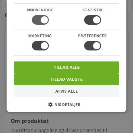
NØDVENDIGE
STATISTIK
Andre kunder købte også
MARKETING
PRÆFERENCER
Nordtronic monteringsring til lyskilde
Varenr.: 1953
30,00
kr.
TILLAD ALLE
stk.
TILLAD VALGTE
AFVIS ALLE
VIS DETALJER
Om produktet
Nordtronic bagdåse og driver anvendes til