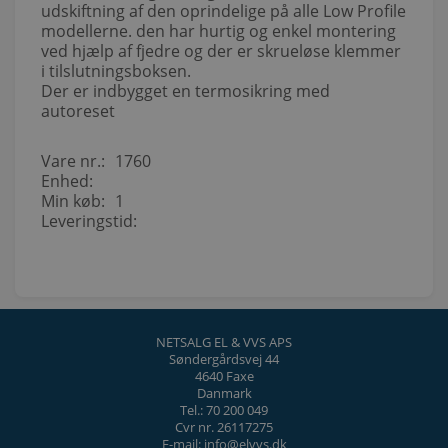
udskiftning af den oprindelige på alle Low Profile
modellerne. den har hurtig og enkel montering
ved hjælp af fjedre og der er skrueløse klemmer
i tilslutningsboksen.
Der er indbygget en termosikring med
autoreset
Vare nr.:
1760
Enhed:
Min køb:
1
Leveringstid:
NETSALG EL & VVS APS
Søndergårdsvej 44
4640 Faxe
Danmark
Tel.: 70 200 049
Cvr nr. 26117275
E-mail: info@elvvs.dk