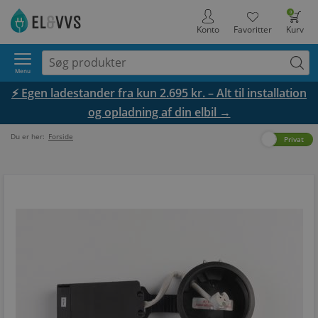
0
Konto
Favoritter
Kurv
Menu
⚡ Egen ladestander fra kun 2.695 kr. – Alt til installation
og opladning af din elbil →
Du er her:
Forside
Erhverv
Privat