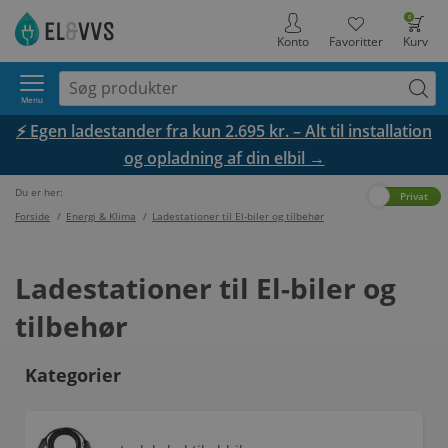
0
Konto
Favoritter
Kurv
Menu
⚡ Egen ladestander fra kun 2.695 kr. – Alt til installation
og opladning af din elbil →
Du er her:
Erhverv
Privat
Forside
/
Energi & Klima
/
Ladestationer til El-biler og tilbehør
Ladestationer til El-biler og
tilbehør
Kategorier