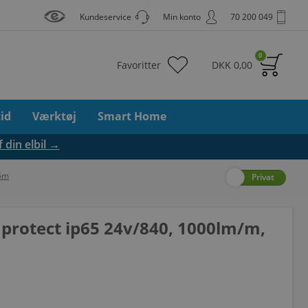
Kundeservice
Min konto
70 200 049
0
Favoritter
DKK
0,00
tid
Værktøj
Smart Home
f din elbil →
 5m
Erhverv
Privat
 protect ip65 24v/840, 1000lm/m,