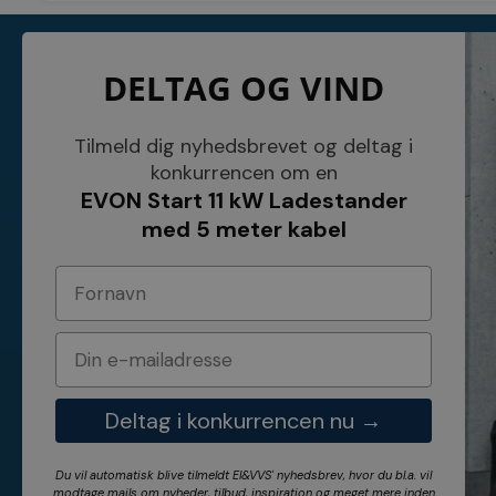
KONTAKT
INFORMATI
DELTAG OG VIND
NETSALG EL & VVS APS
Blog
Søndergårdsvej 44
Cookies
4640 Faxe
Kundeservice
Danmark
Åbningstider
Tilmeld dig nyhedsbrevet og deltag i
Tel.: 70 200 049
Hvem er vi ?
konkurrencen om en
Cvr nr. 26117275
Vilkår
EVON Start 11 kW Ladestander
E-mail: info@elvvs.dk
Bankoplysnin
Privatlivspoliti
med 5 meter kabel
Deltag i konkurrencen nu →
Du vil automatisk blive tilmeldt El&VVS' nyhedsbrev, hvor du bl.a. vil
modtage mails om nyheder, tilbud, inspiration og meget mere inden