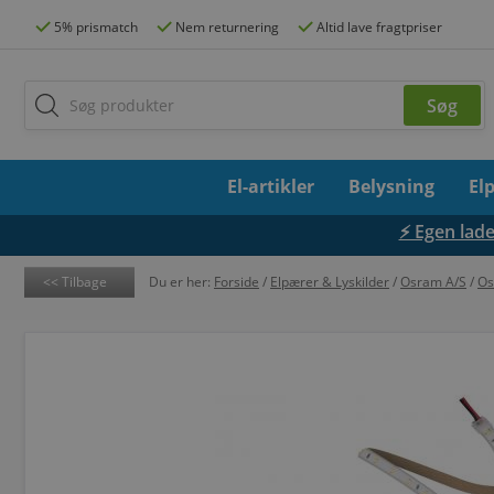
5% prismatch
Nem returnering
Altid lave fragtpriser
El-artikler
Belysning
El
⚡ Egen lades
Tilbage
Du er her:
Forside
/
Elpærer & Lyskilder
/
Osram A/S
/
Os