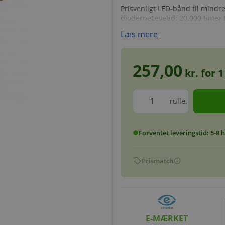
Prisvenligt LED-bånd til min
dioderneLevetid: 20.000 timer 
Læs mere
257,00
kr. for
1
rulle.
Forventet leveringstid: 5-8
circle
sell
info
Prismatch
E-MÆRKET