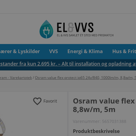
pærer & Lyskilder
VVS
Energi & Klima
Hus & Fri
tander fra kun 2.695 kr. – Alt til installation og opladning a
ram - Varekartotek
/
Osram value flex protect ip65 24v/840, 1000lm/m, 8,8w/m,
favorite
Osram value flex
Favorit
8,8w/m, 5m
Varenummer:
5657031388
Produktbeskrivelse