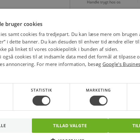
Handle trygt hos os
star
4.1 
e bruger cookies
ies samt cookies fra tredjepart. Du kan læse mere om brugen a
jer” i dette banner. Du kan desuden til enhver tid ændre eller t
ke på linket til vores cookiepolitik i bunden af siden.
 også cookies til at indsamle data med det formål at tilpasse 
ores annoncering. For mere information, besøg
Google's Busine
STATISTIK
MARKETING
LLE
TILLAD VALGTE
TIL
OSRAM Vintage 1906
LEDVANCE LED PAR16
LED globe80 filament
120° 350lm 3,1W/830