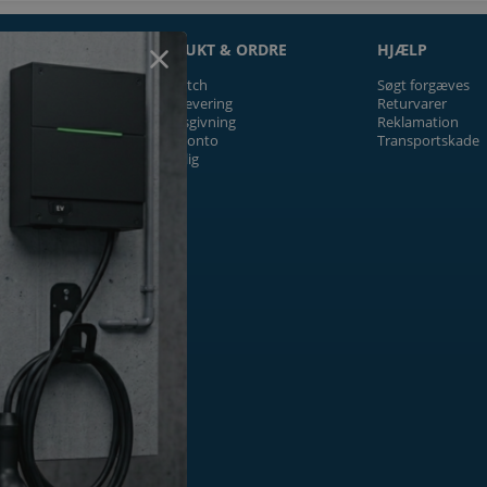
ON
PRODUKT & ORDRE
HJÆLP
Prismatch
Søgt forgæves
Fragt/levering
Returvarer
Tilbudsgivning
Reklamation
Firmakonto
Transportskade
Offentlig
ger
k