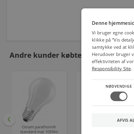
Denne hjemmesid
Vi bruger egne cook
klikke på ”Vis detal
samtykke ved at klik
Andre kunder købte også
Herudover bruger vi
effektiviteten af v
Responsibility Site
.
NØDVENDIGE
AFVIS A
Osram parathom®
LEDVANCE LED PAR16
standard mat 1055lm
Ra90 36° 575lm