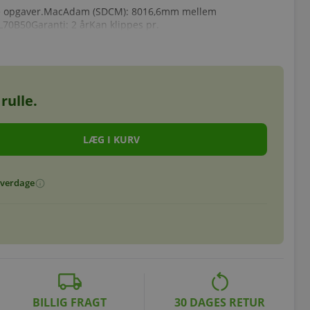
dre opgaver.MacAdam (SDCM): 8016,6mm mellem
L70B50Garanti: 2 årKan klippes pr.
rulle.
 hverdage
info
local_shipping
restart_alt
BILLIG FRAGT
30 DAGES RETUR