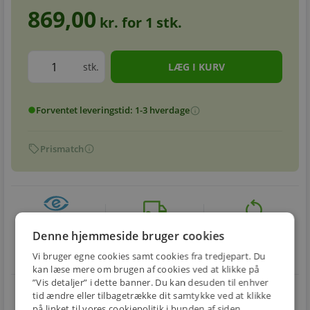
869,00
kr. for
1
stk.
stk.
Forventet leveringstid: 1-3 hverdage
info
circle
sell
info
Prismatch
local_shipping
restart_alt
E-MÆRKET
BILLIG
30 DAGES
Denne hjemmeside bruger cookies
Handle trygt hos
FRAGT
RETUR
os
Vi bruger egne cookies samt cookies fra tredjepart. Du
Fra 29,00 kr.
Nem returnering
kan læse mere om brugen af cookies ved at klikke på
”Vis detaljer” i dette banner. Du kan desuden til enhver
star
4.1 på Trustpilot 11,691 anmeldelser
open_in_new
tid ændre eller tilbagetrække dit samtykke ved at klikke
på linket til vores cookiepolitik i bunden af siden.