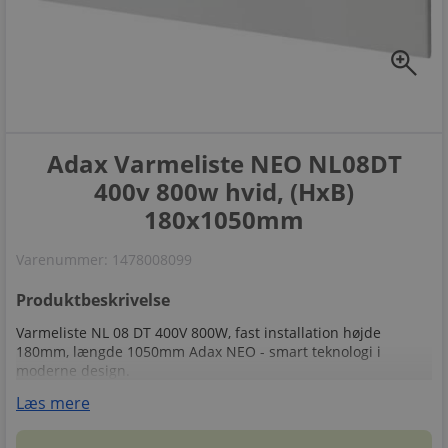
zoom_in
Adax Varmeliste NEO NL08DT
400v 800w hvid, (HxB)
180x1050mm
Varenummer:
1478008099
Produktbeskrivelse
Varmeliste NL 08 DT 400V 800W, fast installation højde
180mm, længde 1050mm Adax NEO - smart teknologi i
moderne design.
Læs mere