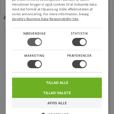
Herudover bruger vi også cookies til at indsamle data
med det formål at tilpasse og måle effektiviteten af
vores annoncering. For mere information, besøg
Andre kunder købte også
Google's Business Data Responsibility Site
.
NØDVENDIGE
STATISTIK
Adax Varmepanel NEO NP06KDT 230v 600w hvid,
(HxB) 370x589mm, med ledning og stikprop
Varenr.: 1478006017
843,00
MARKETING
PRÆFERENCER
kr.
stk.
TILLAD ALLE
TILLAD VALGTE
AFVIS ALLE
Om produktet