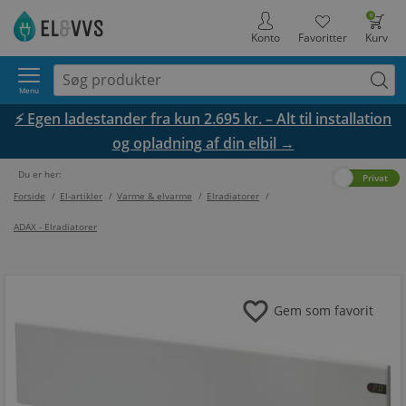
0
Konto
Favoritter
Kurv
Menu
⚡ Egen ladestander fra kun 2.695 kr. – Alt til installation
og opladning af din elbil →
Du er her:
Erhverv
Privat
Forside
/
El-artikler
/
Varme & elvarme
/
Elradiatorer
/
ADAX - Elradiatorer
favorite
Gem som favorit