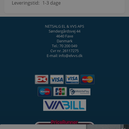
Leveringstid:
1-3 dage
NETSALG EL & VVS APS
Søndergårdsvej 44
4640 Faxe
Danmark
Tel.: 70 200 049
Cvr nr. 26117275
E-mail: info@elvvs.dk