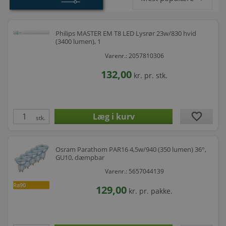
Philips MASTER EM T8 LED Lysrør 23w/830 hvid
(3400 lumen), 1
Varenr.: 2057810306
132,00
kr.
pr. stk.
favorite
stk.
Osram Parathom PAR16 4,5w/940 (350 lumen) 36°,
GU10, dæmpbar
Varenr.: 5657044139
Ra90
129,00
kr.
pr. pakke.