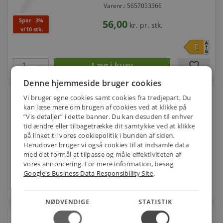
Varenr.: 5657053366
Spar
3%
56,00
kr.
pr. stk.
v/10 stk.
favorite
stk.
Denne hjemmeside bruger cookies
Vi bruger egne cookies samt cookies fra tredjepart. Du
LEDVANCE LED Parathom MR16 5W/930 - Varm hvid,
(350 lumen),
kan læse mere om brugen af cookies ved at klikke på
”Vis detaljer” i dette banner. Du kan desuden til enhver
Varenr.: 5657056596
tid ændre eller tilbagetrække dit samtykke ved at klikke
Ra90
på linket til vores cookiepolitik i bunden af siden.
39,00
kr.
pr. stk.
Spar
3%
Herudover bruger vi også cookies til at indsamle data
v/10 stk.
med det formål at tilpasse og måle effektiviteten af
vores annoncering. For mere information, besøg
Google's Business Data Responsibility Site
.
favorite
stk.
NØDVENDIGE
STATISTIK
Philips LED Pære Master Value 7,8w/927 E27 (1055