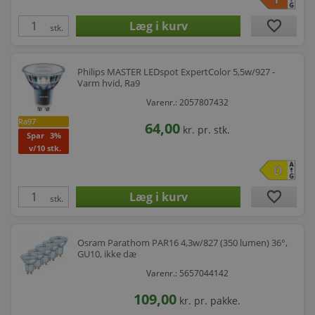
favorite
stk.
Philips MASTER LEDspot ExpertColor 5,5w/927 -
Varm hvid, Ra9
Varenr.: 2057807432
Ra97
64,00
kr.
pr. stk.
Spar
3%
v/10 stk.
favorite
stk.
Osram Parathom PAR16 4,3w/827 (350 lumen) 36°,
GU10, ikke dæ
Varenr.: 5657044142
109,00
kr.
pr. pakke.