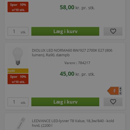
Spar
10%
58,00
kr.
pr. stk.
v/10 stk.
favorite
stk.
DIOLUX LED NORMA60 8W/927 2700K E27 (806
lumen), Ra90, dæmpb
Varenr.: 784217
Ra90
45,00
kr.
pr. stk.
Spar
10%
v/10 stk.
favorite
stk.
LEDVANCE LED-lysrør T8 Value, 18,3w/840 - kold
hvid, (2200 l