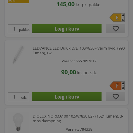
Ra90
145,00
kr.
pr. pakke.
favorite
pakke.
LEDVANCE LED Dulux D/E, 10w/830 - Varm hvid, (990
lumen), G2
Varenr.: 5657057812
90,00
kr.
pr. stk.
favorite
stk.
DIOLUX NORMA100 10,5W/830 E27 (1521 lumen), 3-
trins dæmpning
Varenr.: 784338