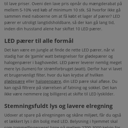
til lave priser. Oveni den lave pris opnår du mængderabat på
mellem 5-10% ved køb af minimum 10 stk. Så hvorfor ikke gå
sammen med naboerne om at få købt et lager af pærer? LED
pærer er utroligt langtidsholdbare, så der kan gå lang tid,
inden din husstand alene har skiftet 10 LED pærer.
LED pærer til alle formål
Det kan være en jungle at finde de rette LED pærer, når vi
stadig har de ’gamle’ watt betegnelser for glødepærer og
halogenpærer i baghovedet. LED pærer leverer nemlig meget
mere lys (lumen) for strømforbruget (watt). Derfor har vi lavet
et brugervenligt filter, hvor du kan krydse af hvilken
glødepære
eller
halogenpære
, din LED pære skal afløse. Du
kan også filtrere på størrelsen af fatning og sokkel. Det kan
ikke være nemmere (og billigere) at skifte til LED lyskilder.
Stemningsfuldt lys og lavere elregning
Udover at spare på elregningen og skåne miljøet, får du også
et lækkert lys i din bolig med LED. Belysning i hjemmet skal
som tommelfingerregel ligge på mellem 2700-3000 kelvin for