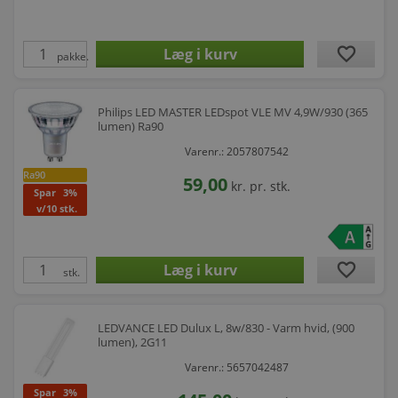
favorite
pakke.
Philips LED MASTER LEDspot VLE MV 4,9W/930 (365
lumen) Ra90
Varenr.: 2057807542
Ra90
59,00
kr.
pr. stk.
Spar
3%
v/10 stk.
favorite
stk.
LEDVANCE LED Dulux L, 8w/830 - Varm hvid, (900
lumen), 2G11
Varenr.: 5657042487
Spar
3%