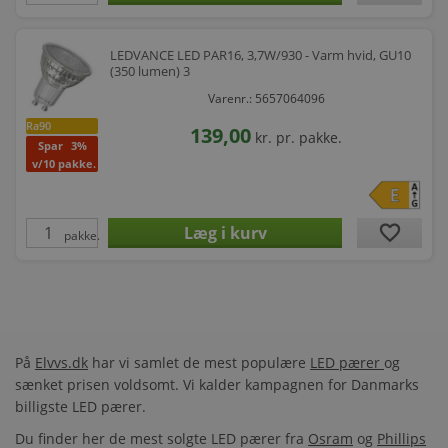
LEDVANCE LED PAR16, 3,7W/930 - Varm hvid, GU10
(350 lumen) 3
Varenr.: 5657064096
Ra90
139,00
kr.
pr. pakke.
Spar
3%
v/10 pakke.
favorite
pakke.
På
Elvvs.dk
har vi samlet de mest populære
LED pærer
og
sænket prisen voldsomt. Vi kalder kampagnen for Danmarks
billigste LED pærer.
Du finder her de mest solgte LED pærer fra
Osram
og
Phillips