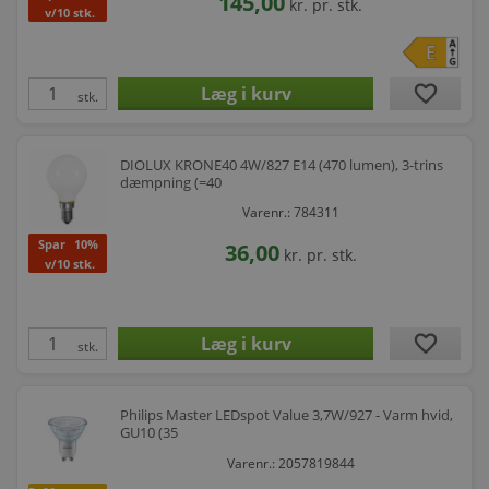
145,00
kr.
pr. stk.
v/10 stk.
favorite
stk.
DIOLUX KRONE40 4W/827 E14 (470 lumen), 3-trins
dæmpning (=40
Varenr.: 784311
Spar
10%
36,00
kr.
pr. stk.
v/10 stk.
favorite
stk.
Philips Master LEDspot Value 3,7W/927 - Varm hvid,
GU10 (35
Varenr.: 2057819844