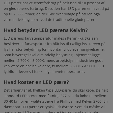
LED pærer har et strømforbrug på helt ned til 10 procent af
en glødepæres forbrug. Desuden har LED pæren en levetid på
op til 25.000 timer, da der ikke sker slitage på pæren pga.
varmeudvikling som ved de traditionelle glødepærer.
Hvad betyder LED pærens Kelvin?
LED pærens farvetemperatur måles i Kelvin (K). Skalaen
beskriver et farvespekter fra blåt lys til rødligt lys. Farven på
lys har stor betydning for, hvordan vi oplever omgivelserne.
Som hoveregel skal almindelig belysning i hjemmet ligge
mellem 2.700K – 3.000K, mens arbejdslys i industrien godt
kan være en anelse koldere, fx mellem 3.500K - 4.500K. LED
lyskilder leveres i forskellige farvetemperaturer.
Hvad koster en LED pære?
Det afhænger af, hvilken type LED-pære, du skal købe. De helt
standard LED pærer med fatning E27 kan du købe til mellem
30-40 kr. for en kvalitetspære fra Phillips med Kelvin 2700. En
dæmpbar LED pærer er typisk lidt dyrere. Som du måske vil
opdage, er LED pærer lidt dyrere i indkøb end de gamle