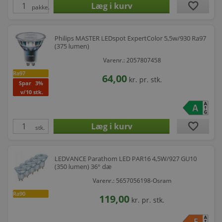
favorite
pakke.
Philips MASTER LEDspot ExpertColor 5,5w/930 Ra97
(375 lumen)
Varenr.: 2057807458
Ra97
64,00
kr.
pr. stk.
Spar
3%
v/10 stk.
favorite
stk.
LEDVANCE Parathom LED PAR16 4,5W/927 GU10
(350 lumen) 36° dæ
Varenr.: 5657056198-Osram
Ra90
119,00
kr.
pr. stk.