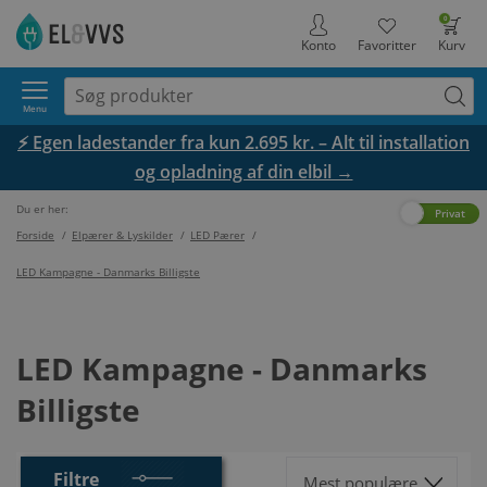
0
Konto
Favoritter
Kurv
Menu
⚡ Egen ladestander fra kun 2.695 kr. – Alt til installation
og opladning af din elbil →
Du er her:
Erhverv
Privat
Forside
/
Elpærer & Lyskilder
/
LED Pærer
/
LED Kampagne - Danmarks Billigste
LED Kampagne - Danmarks
Billigste
Filtre