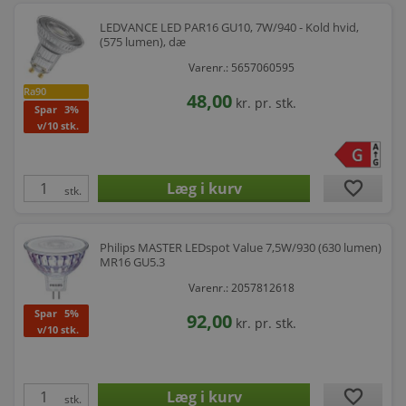
LEDVANCE LED PAR16 GU10, 7W/940 - Kold hvid,
(575 lumen), dæ
Varenr.: 5657060595
Ra90
48,00
kr.
pr. stk.
Spar
3%
v/10 stk.
favorite
stk.
Philips MASTER LEDspot Value 7,5W/930 (630 lumen)
MR16 GU5.3
Varenr.: 2057812618
Spar
5%
92,00
kr.
pr. stk.
v/10 stk.
favorite
stk.