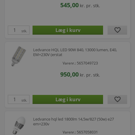
545,00
kr.
pr. stk.
favorite
stk.
Ledvance HQL LED 90W 840, 13000 lumen, E40,
EM+230V (erstat
Varenr.: 5657049723
950,00
kr.
pr. stk.
favorite
stk.
Ledvance hql led 1800lm 14,5w/827 (50w) e27
em+230v
Varenr.: 5657058031