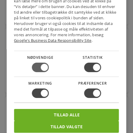
kan læse mere om brugen af cookies ved at klikke på
”Vis detaljer” i dette banner. Du kan desuden til enhver
tid ændre eller tilbagetrække dit samtykke ved at klikke
favorite
stk.
på linket til vores cookiepolitik i bunden af siden.
Herudover bruger vi også cookies til at indsamle data
med det formål at tilpasse og måle effektiviteten af
vores annoncering. For mere information, besøg
Ledvance HQL LED 14,5W 827, 1800 lumen, E27,
Google's Business Data Responsibility Site
.
EM+230V (Erstat
Varenr.: 5657049639
NØDVENDIGE
STATISTIK
362,00
kr.
pr. stk.
MARKETING
PRÆFERENCER
favorite
stk.
Ledvance HQL LED 14,5W 840, 2000 lumen, E27,
EM+230V (Erstat
TILLAD ALLE
Varenr.: 5657049642
TILLAD VALGTE
398,00
kr.
pr. stk.