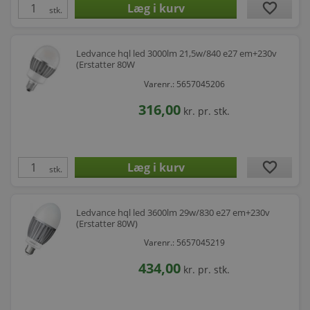
favorite
stk.
Ledvance hql led 3000lm 21,5w/840 e27 em+230v
(Erstatter 80W
Varenr.: 5657045206
316,00
kr.
pr. stk.
favorite
stk.
Ledvance hql led 3600lm 29w/830 e27 em+230v
(Erstatter 80W)
Varenr.: 5657045219
434,00
kr.
pr. stk.