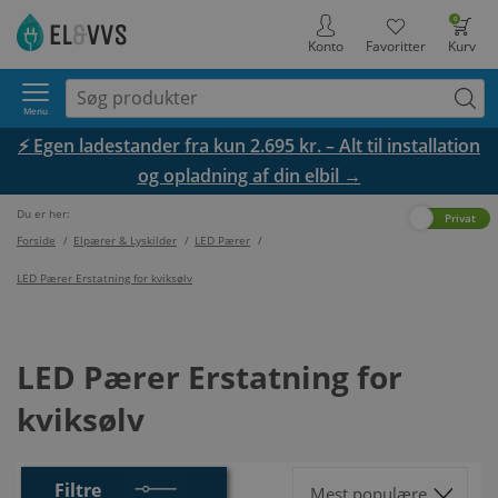
0
Konto
Favoritter
Kurv
Menu
⚡ Egen ladestander fra kun 2.695 kr. – Alt til installation
og opladning af din elbil →
Du er her:
Erhverv
Privat
Forside
/
Elpærer & Lyskilder
/
LED Pærer
/
LED Pærer Erstatning for kviksølv
LED Pærer Erstatning for
kviksølv
Filtre