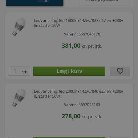
Ledvance hql led 1800lm 14,5w/827 e27 em+230v
(Erstatter 50W
Varenr.: 5657045170
381,00
kr.
pr. stk.
favorite
stk.
Ledvance hql led 2000lm 14,5w/840 e27 em+230v
(Erstatter 50W
Varenr.: 5657045183
278,00
kr.
pr. stk.