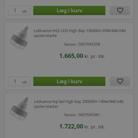
favorite
stk.
Ledvance HQI LED High Bay 13000lm 95W/840 E40
spole+starte
Varenr.: 5657045358
1.665,00
kr.
pr. stk.
favorite
stk.
Ledvance hqi led high bay 20000lm 140w/840 e40
spole+starter
Varenr.: 5657045361
1.722,00
kr.
pr. stk.