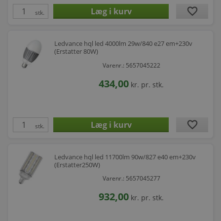
favorite
stk.
Ledvance hql led 4000lm 29w/840 e27 em+230v
(Erstatter 80W)
Varenr.: 5657045222
434,00
kr.
pr. stk.
favorite
stk.
Ledvance hql led 11700lm 90w/827 e40 em+230v
(Erstatter250W)
Varenr.: 5657045277
932,00
kr.
pr. stk.