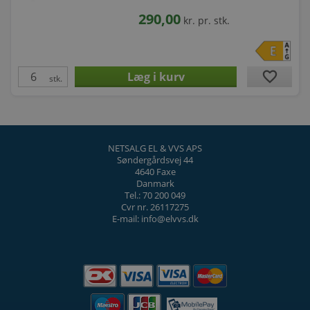
290,00
kr.
pr. stk.
favorite
stk.
NETSALG EL & VVS APS
Søndergårdsvej 44
4640 Faxe
Danmark
Tel.: 70 200 049
Cvr nr. 26117275
E-mail: info@elvvs.dk