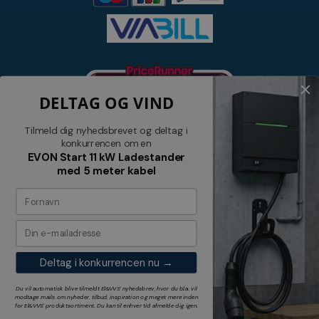
DELTAG OG VIND
Tilmeld dig nyhedsbrevet og deltag i
konkurrencen om en
EVON Start 11 kW Ladestander
med 5 meter kabel
Nyhedsbrev
Tilmeld dig vores nyhedsbrev og
modtag relevante tilbud og nyheder
Deltag i konkurrencen nu →
Tilmeld
Du vil automatisk blive tilmeldt El&VVS' nyhedsbrev, hvor du bl.a. vil
modtage mails om nyheder, tilbud, inspiration og meget mere inden
for
El&VVS'
produktsortiment. Du kan til enhver tid afmelde dig igen.