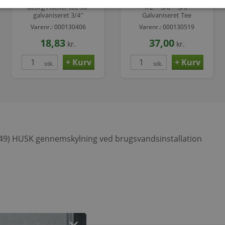
Georg Fischer tee 90°
1/2" - 3/8" - 3/8"
galvaniseret 3/4''
Galvaniseret Tee
Varenr.: 000130406
Varenr.: 000130519
18,83
37,00
kr.
kr.
stk.
stk.
SO49) HUSK gennemskylning ved brugsvandsinstallation