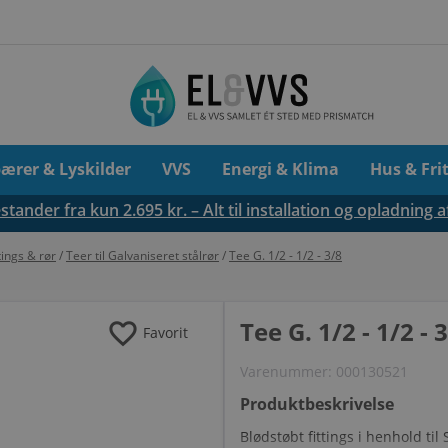
pærer & Lyskilder
VVS
Energi & Klima
Hus & Fri
tander fra kun 2.695 kr. – Alt til installation og opladning a
tings & rør
/
Teer til Galvaniseret stålrør
/
Tee G. 1/2 - 1/2 - 3/8
favorite
Tee G. 1/2 - 1/2 - 
Favorit
Varenummer:
000130521
Produktbeskrivelse
Blødstøbt fittings i henhold t