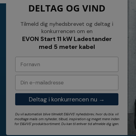
DELTAG OG VIND
KONTAKT
INFORMATI
NETSALG EL & VVS APS
Blog
Tilmeld dig nyhedsbrevet og deltag i
Søndergårdsvej 44
Cookies
konkurrencen om en
4640 Faxe
Kundeservice
EVON Start 11 kW Ladestander
Danmark
Åbningstider
Tel.: 70 200 049
Hvem er vi ?
med 5 meter kabel
Cvr nr. 26117275
Vilkår
E-mail: info@elvvs.dk
Bankoplysnin
Privatlivspoliti
Deltag i konkurrencen nu →
Du vil automatisk blive tilmeldt El&VVS' nyhedsbrev, hvor du bl.a. vil
modtage mails om nyheder, tilbud, inspiration og meget mere inden
for
El&VVS'
produktsortiment. Du kan til enhver tid afmelde dig igen.