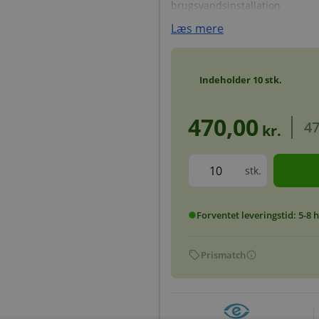
brugsvandsinstallation
Læs mere
Indeholder
10
stk.
470,00
47
kr.
stk.
Forventet leveringstid: 5-8
circle
sell
info
Prismatch