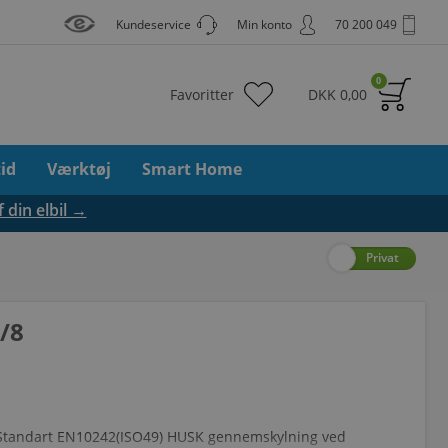
Kundeservice
Min konto
70 200 049
0
Favoritter
DKK
0,00
tid
Værktøj
Smart Home
f din elbil →
Erhverv
Privat
3/8
il Standart EN10242(ISO49) HUSK gennemskylning ved