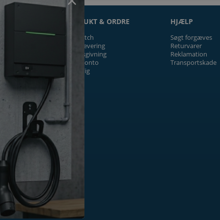
ON
PRODUKT & ORDRE
HJÆLP
Prismatch
Søgt forgæves
Fragt/levering
Returvarer
Tilbudsgivning
Reklamation
Firmakonto
Transportskade
Offentlig
ger
k