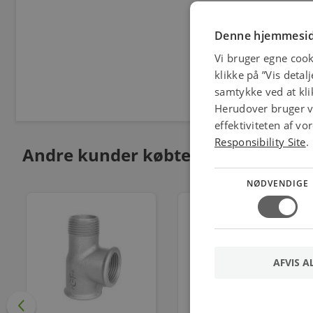
Denne hjemmesid
Vi bruger egne cook
klikke på ”Vis detal
samtykke ved at klik
Herudover bruger vi
effektiviteten af v
Responsibility Site
.
Andre kunder købte også
NØDVENDIGE
AFVIS A