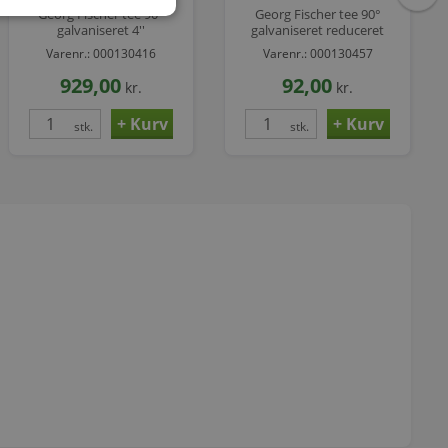
Georg Fischer tee 90°
Georg Fischer tee 90°
galvaniseret 4''
galvaniseret reduceret
1.1/2-3/4''
Varenr.: 000130416
Varenr.: 000130457
929,00
92,00
kr.
kr.
stk.
stk.