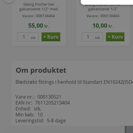
Georg Fischer tee
Georg Fischer tee 90°
galvaniseret 1/2'' med
galvaniseret 1/2''
udvendig gevind på
Varenr.: 000134404
Varenr.: 000130404
hovedløb
55,00
10,00
kr.
kr.
stk.
stk.
Om produktet
Blødstøbt fittings i henhold til Standart EN10242(I
Vare nr.:
000130521
EAN nr:
7611205213404
Enhed:
stk.
Min køb:
10
Leveringstid:
5-8 dage