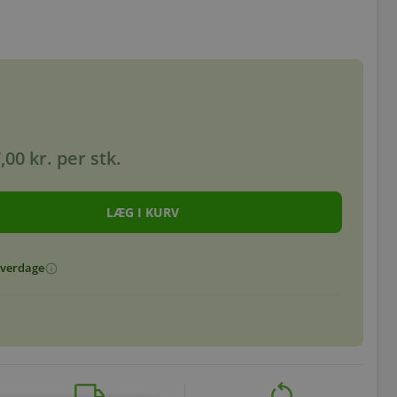
,00 kr.
per stk.
 hverdage
info
local_shipping
restart_alt