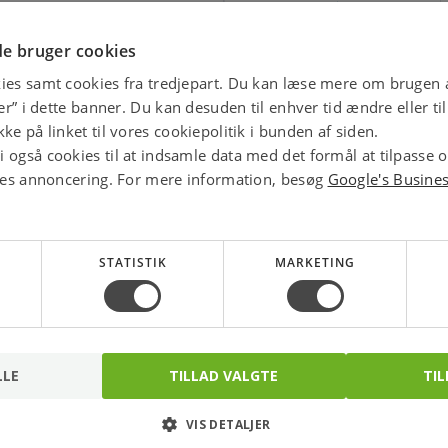
E-MÆRKET
Handle trygt hos os
e bruger cookies
ies samt cookies fra tredjepart. Du kan læse mere om brugen a
star
4.1 
jer” i dette banner. Du kan desuden til enhver tid ændre eller t
ke på linket til vores cookiepolitik i bunden af siden.
 også cookies til at indsamle data med det formål at tilpasse 
ores annoncering. For mere information, besøg
Google's Busine
STATISTIK
MARKETING
LLE
TILLAD VALGTE
TIL
VIS DETALJER