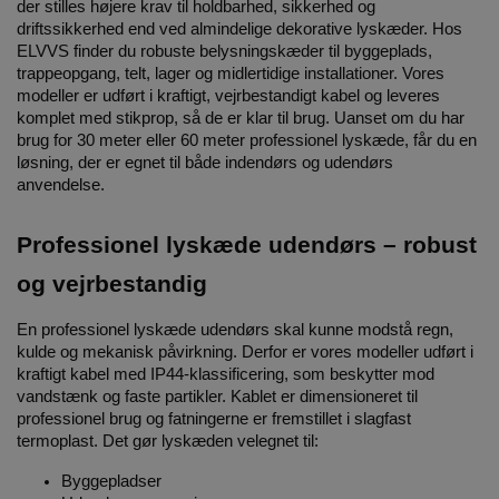
der stilles højere krav til holdbarhed, sikkerhed og
driftssikkerhed end ved almindelige dekorative lyskæder.
Hos
ELVVS finder du robuste belysningskæder til byggeplads,
trappeopgang, telt, lager og midlertidige installationer. Vores
modeller er udført i kraftigt, vejrbestandigt kabel og leveres
komplet med stikprop, så de er klar til brug.
Uanset om du har
brug for 30 meter eller 60 meter professionel lyskæde, får du en
løsning, der er egnet til både indendørs og udendørs
anvendelse.
Professionel lyskæde udendørs – robust
og vejrbestandig
En professionel lyskæde udendørs skal kunne modstå regn,
kulde og mekanisk påvirkning. Derfor er vores modeller udført i
kraftigt kabel med IP44-klassificering, som beskytter mod
vandstænk og faste partikler.
Kablet er dimensioneret til
professionel brug og fatningerne er fremstillet i slagfast
termoplast. Det gør lyskæden velegnet til:
Byggepladser