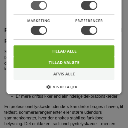
Trafikerede områder
Byggepladser
Midlertidige arbejdsstationer
MARKETING
PRÆFERENCER
Professionel lyskæde – også velegnet til
private arrangementer
TILLAD ALLE
Selvom en professionel lyskæde primært anvendes til
byggeplads og arbejdsbelysning, gør den robuste konstruktion
TILLAD VALGTE
den også velegnet til private udendørs arrangementer. Den
kraftige kvalitet betyder, at du får en løsning, der:
AFVIS ALLE
Tåler regn og skiftende vejr
Kan hænge ude i længere perioder
VIS DETALJER
Giver jævn og kraftig belysning
Er mere driftssikker end almindelige dekorationskæder
En professionel lyskæde udendørs kan derfor bruges i haven, til
teltfest, sommerarrangementer eller større udendørs
sammenkomster, hvor der ønskes stabil og funktionel
belysning. Det er ikke en traditionel pyntelyskæde – men en