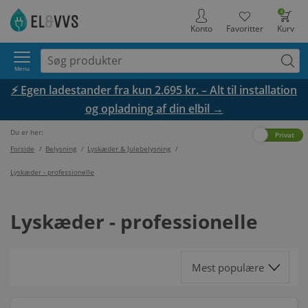
0
Konto
Favoritter
Kurv
Menu
⚡ Egen ladestander fra kun 2.695 kr. – Alt til installation
og opladning af din elbil →
Du er her:
Erhverv
Privat
Forside
/
Belysning
/
Lyskæder & Julebelysning
/
Lyskæder - professionelle
Lyskæder - professionelle