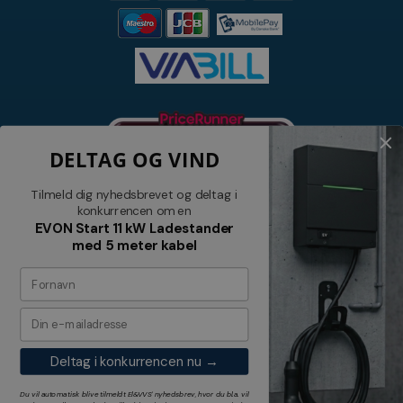
DELTAG OG VIND
Tilmeld dig nyhedsbrevet og deltag i
konkurrencen om en
EVON Start 11 kW Ladestander
med 5 meter kabel
Nyhedsbrev
Tilmeld dig vores nyhedsbrev og
modtag relevante tilbud og nyheder
Deltag i konkurrencen nu →
Tilmeld
Du vil automatisk blive tilmeldt El&VVS' nyhedsbrev, hvor du bl.a. vil