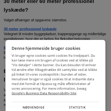
30 meter eller 60 meter professionel
lyskæde?
Valget afhænger af opgavens størrelse.
30 meter professionel lyskæde
Velegnet til mindre byggepladser, trappeopgange og midlertidige
installationer, hvor der er behov for fleksibel belysning.
Denne hjemmeside bruger cookies
60 meter professionel lyskæde
Egnet til større arbejdsområder, haller og længere føringsveje,
Vi bruger egne cookies samt cookies fra tredjepart. Du
hvor der ønskes sammenhængende belysning.
kan læse mere om brugen af cookies ved at klikke på
”Vis detaljer” i dette banner. Du kan desuden til enhver
tid ændre eller tilbagetrække dit samtykke ved at klikke
Beskyttelsesskærme til professionel
på linket til vores cookiepolitik i bunden af siden.
lyskæde
Herudover bruger vi også cookies til at indsamle data
med det formål at tilpasse og måle effektiviteten af
vores annoncering. For mere information, besøg
Ved installation i områder med risiko for slag eller berøring
Google's Business Data Responsibility Site
.
anbefales brug af beskyttelsesskærm. En beskyttelsesskærm
øger sikkerheden og beskytter både pære og fatning mod
mekanisk påvirkning. Det er særligt relevant ved:
NØDVENDIGE
STATISTIK