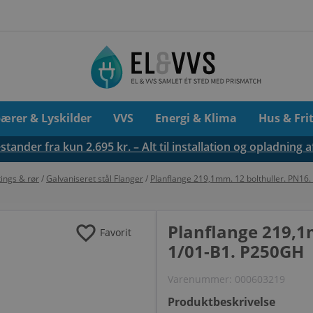
pærer & Lyskilder
VVS
Energi & Klima
Hus & Fri
tander fra kun 2.695 kr. – Alt til installation og opladning a
tings & rør
/
Galvaniseret stål Flanger
/
Planflange 219,1mm. 12 bolthuller. PN1
favorite
Planflange 219,1
Favorit
1/01-B1. P250GH
Varenummer:
000603219
Produktbeskrivelse