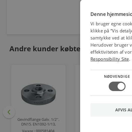
Denne hjemmesid
Vi bruger egne cook
klikke på ”Vis detal
samtykke ved at klik
Herudover bruger vi
Andre kunder købte også
effektiviteten af v
Responsibility Site
.
NØDVENDIGE
AFVIS A
Gevindflange Galv. 1/2''.
Gevindflange Galv. 1''.
DN15. EN1092-1/13,
DN25. EN1092-1/13,
P250GH PN16/40.
P250GH PN16/40.
Varenr.: 000581404
Varenr.: 000581408