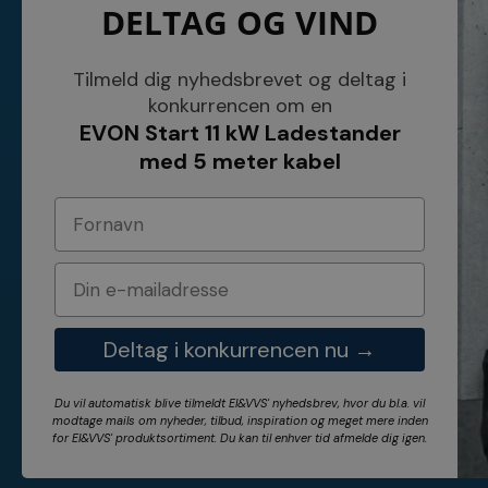
DELTAG OG VIND
NETSALG EL & VVS APS
Blog
Søndergårdsvej 44
Cookies
4640 Faxe
Kundeservice
Danmark
Åbningstider
Tilmeld dig nyhedsbrevet og deltag i
Tel.: 70 200 049
Hvem er vi ?
konkurrencen om en
Cvr nr. 26117275
Vilkår
EVON Start 11 kW Ladestander
E-mail: info@elvvs.dk
Bankoplysnin
Privatlivspoliti
med 5 meter kabel
Deltag i konkurrencen nu →
Du vil automatisk blive tilmeldt El&VVS' nyhedsbrev, hvor du bl.a. vil
modtage mails om nyheder, tilbud, inspiration og meget mere inden
for
El&VVS'
produktsortiment. Du kan til enhver tid afmelde dig igen.