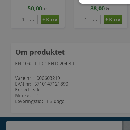
DIN2566.
DIN2566.
50,00
88,00
kr.
kr.
stk.
stk.
Om produktet
EN 1092-1 T:01 EN10204 3.1
Vare nr.:
000603219
EAN nr:
5710147121890
Enhed:
stk.
Min køb:
1
Leveringstid:
1-3 dage
KONTAKT
INFORMATI