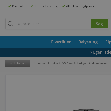
Prismatch
Nem returnering
Altid lave fragtpriser
El-artikler
Belysning
El
⚡ Egen lades
Tilbage
Du er her:
Forside
/
VVS
/
Rør & Fittings
/
Galvaniseret fit