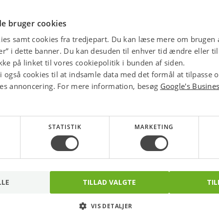
star
4.1 
e bruger cookies
ies samt cookies fra tredjepart. Du kan læse mere om brugen a
jer” i dette banner. Du kan desuden til enhver tid ændre eller t
ke på linket til vores cookiepolitik i bunden af siden.
 også cookies til at indsamle data med det formål at tilpasse 
ores annoncering. For mere information, besøg
Google's Busine
STATISTIK
MARKETING
LLE
TILLAD VALGTE
TIL
Georg Fischer flange
Gevindflange Galv.
galvaniseret 1''
1.1/2''. DN40. EN1092-
VIS DETALJER
1/13, P250GH PN16/40.
Varenr.: 000321408
Varenr.: 000581411