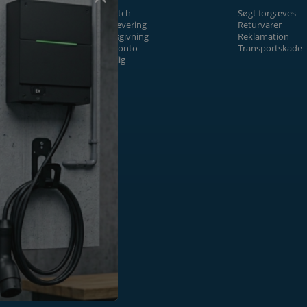
Prismatch
Søgt forgæves
Fragt/levering
Returvarer
Tilbudsgivning
Reklamation
Firmakonto
Transportskade
Offentlig
ger
k