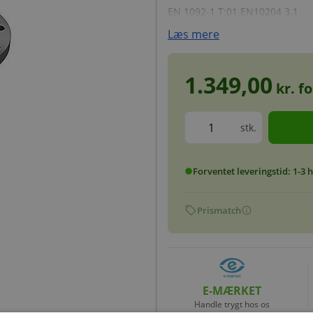
EN 1092-1 T:01 EN10204 3.1
Læs mere
1.349,00
kr. f
stk.
Forventet leveringstid: 1-3
circle
sell
info
Prismatch
E-MÆRKET
Handle trygt hos os