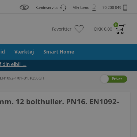
Kundeservice
Min konto
70 200 049
0
Favoritter
DKK
0,00
tid
Værktøj
Smart Home
f din elbil →
6. EN1092-1/01-B1. P250GH
Erhverv
Privat
mm. 12 bolthuller. PN16. EN1092-