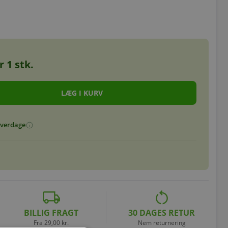
or
1
stk.
 hverdage
info
local_shipping
restart_alt
BILLIG FRAGT
30 DAGES RETUR
Fra 29,00 kr.
Nem returnering