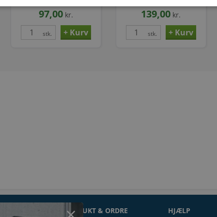
DIN2566.
97,00
139,00
kr.
kr.
stk.
stk.
ON
PRODUKT & ORDRE
HJÆLP