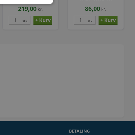
P250GH
219,00
86,00
kr.
kr.
stk.
stk.
BETALING