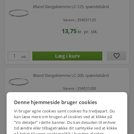
Øland Slangeklemme LC-125, spændebånd
Varenr.: 354031125
13,75
kr.
pr. stk.
favorite
stk.
Øland Slangeklemme LC-200, spændebånd
Varenr.: 354031200
25,00
kr.
pr. stk.
Denne hjemmeside bruger cookies
Vi bruger egne cookies samt cookies fra tredjepart. Du
kan læse mere om brugen af cookies ved at klikke på
”Vis detaljer” i dette banner. Du kan desuden til enhver
favorite
stk.
tid ændre eller tilbagetrække dit samtykke ved at klikke
på linket til vores cookiepolitik i bunden af siden.