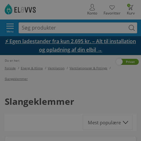
0
Konto
Favoritter
Kurv
Menu
⚡ Egen ladestander fra kun 2.695 kr. – Alt til installation
og opladning af din elbil →
Du er her:
Erhverv
Privat
Forside
/
Energi & Klima
/
Ventilation
/
Ventilationsrør & Fittings
/
Slangeklemmer
Slangeklemmer