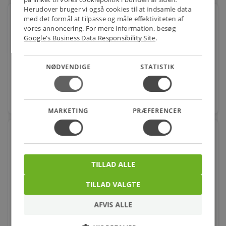
Herudover bruger vi også cookies til at indsamle data
Spændebånd 60-135mm Med snaplås, pose med 10
med det formål at tilpasse og måle effektiviteten af
stk.
vores annoncering. For mere information, besøg
Google's Business Data Responsibility Site
.
Varenr.: 354031145
122,00
kr.
pr. pose.
NØDVENDIGE
STATISTIK
favorite
pose.
MARKETING
PRÆFERENCER
Spændebånd 60-215mm Med snaplås, pose med 10
stk.
Varenr.: 354031205
TILLAD ALLE
147,00
kr.
pr. pose.
TILLAD VALGTE
AFVIS ALLE
favorite
pose.