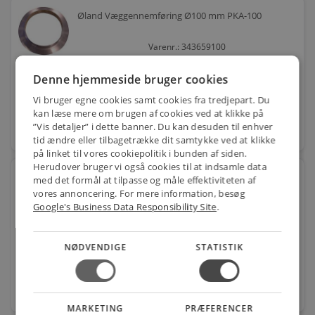
Øland Væggennemføring Ø100 mm PKA-100
Varenr.: 343659100
94,00
kr.
pr. stk.
Denne hjemmeside bruger cookies
Vi bruger egne cookies samt cookies fra tredjepart. Du
kan læse mere om brugen af cookies ved at klikke på
”Vis detaljer” i dette banner. Du kan desuden til enhver
favorite
stk.
tid ændre eller tilbagetrække dit samtykke ved at klikke
på linket til vores cookiepolitik i bunden af siden.
Herudover bruger vi også cookies til at indsamle data
Øland Væggennemføring Ø160 mm PKA-160
med det formål at tilpasse og måle effektiviteten af
vores annoncering. For mere information, besøg
Google's Business Data Responsibility Site
.
Varenr.: 343659160
87,00
kr.
pr. stk.
NØDVENDIGE
STATISTIK
favorite
stk.
MARKETING
PRÆFERENCER