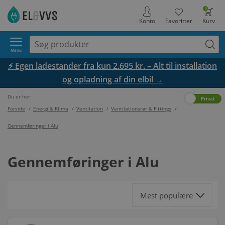
0
Konto
Favoritter
Kurv
Menu
⚡ Egen ladestander fra kun 2.695 kr. – Alt til installation
og opladning af din elbil →
Du er her:
Erhverv
Privat
Forside
/
Energi & Klima
/
Ventilation
/
Ventilationsrør & Fittings
/
Gennemføringer i Alu
Gennemføringer i Alu