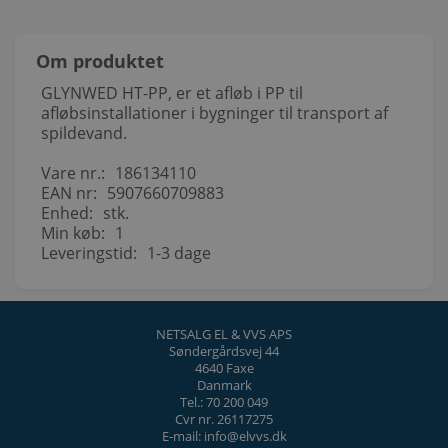
Om produktet
GLYNWED HT-PP, er et afløb i PP til
afløbsinstallationer i bygninger til transport af
spildevand.
Vare nr.:
186134110
EAN nr:
5907660709883
Enhed:
stk.
Min køb:
1
Leveringstid:
1-3 dage
NETSALG EL & VVS APS
Søndergårdsvej 44
4640 Faxe
Danmark
Tel.: 70 200 049
Cvr nr. 26117275
E-mail: info@elvvs.dk