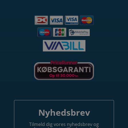
DELTAG OG VIND
Tilmeld dig nyhedsbrevet og deltag i
konkurrencen om en
EVON Start 11 kW Ladestander
med 5 meter kabel
Nyhedsbrev
Tilmeld dig vores nyhedsbrev og