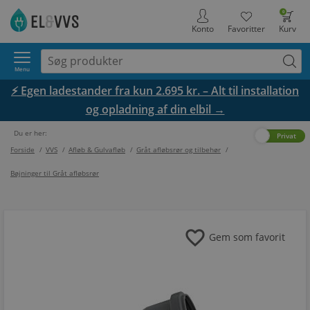
0
Konto
Favoritter
Kurv
Menu
⚡ Egen ladestander fra kun 2.695 kr. – Alt til installation
og opladning af din elbil →
Du er her:
Erhverv
Privat
Forside
/
VVS
/
Afløb & Gulvafløb
/
Gråt afløbsrør og tilbehør
/
Bøjninger til Gråt afløbsrør
favorite
Gem som favorit