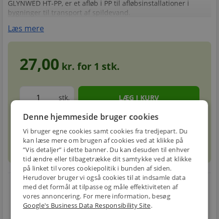
GLYNWED HT-PP, er et afløb i PP til afløbsinstallationer i
bygninger til transport af spildevand.
Læs mere
27,00
kr. for
1
stk.
stk.
Denne hjemmeside bruger cookies
Forventet leveringstid: 1-3 hverdage
info
circle
Vi bruger egne cookies samt cookies fra tredjepart. Du
kan læse mere om brugen af cookies ved at klikke på
”Vis detaljer” i dette banner. Du kan desuden til enhver
tid ændre eller tilbagetrække dit samtykke ved at klikke
på linket til vores cookiepolitik i bunden af siden.
Herudover bruger vi også cookies til at indsamle data
local_shipping
restart_alt
med det formål at tilpasse og måle effektiviteten af
vores annoncering. For mere information, besøg
E-MÆRKET
BILLIG
30 DAGES
Google's Business Data Responsibility Site
.
Handle trygt hos
FRAGT
RETUR