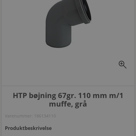
zoom_in
HTP bøjning 67gr. 110 mm m/1
muffe, grå
Varenummer:
186134110
Produktbeskrivelse