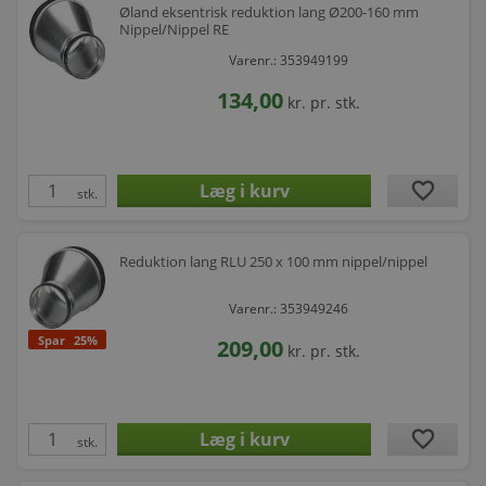
Øland eksentrisk reduktion lang Ø200-160 mm
Nippel/Nippel RE
Varenr.: 353949199
134,00
kr.
pr. stk.
favorite
stk.
Reduktion lang RLU 250 x 100 mm nippel/nippel
Varenr.: 353949246
Spar
25%
209,00
kr.
pr. stk.
favorite
stk.