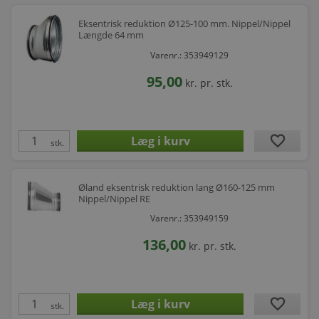
Eksentrisk reduktion Ø125-100 mm. Nippel/Nippel
Længde 64 mm
Varenr.: 353949129
95,00
kr.
pr. stk.
favorite
stk.
Øland eksentrisk reduktion lang Ø160-125 mm
Nippel/Nippel RE
Varenr.: 353949159
136,00
kr.
pr. stk.
favorite
stk.