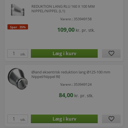
REDUKTION LANG RLU 160 X 100 MM
NIPPEL/NIPPEL (L1)
Varenr.: 353949158
Spar
35%
109,00
kr.
pr. stk.
favorite
stk.
Øland eksentrisk reduktion lang Ø125-100 mm
Nippel/Nippel RE
Varenr.: 353949124
84,00
kr.
pr. stk.
favorite
stk.