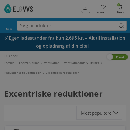
0
Konto
Favoritter
Kurv
Menu
⚡ Egen ladestander fra kun 2.695 kr. – Alt til installation
og opladning af din elbil →
Du er her:
Erhverv
Privat
Forside
/
Energi & Klima
/
Ventilation
/
Ventilationsrør & Fittings
/
Reduktioner til Ventilation
/
Excentriske reduktioner
Excentriske reduktioner