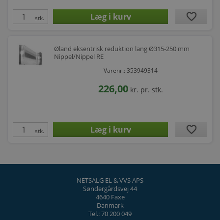
favorite
stk.
Øland eksentrisk reduktion lang Ø315-250 mm
Nippel/Nippel RE
Varenr.: 353949314
226,00
kr.
pr. stk.
favorite
stk.
NETSALG EL & VVS APS
Søndergårdsvej 44
4640 Faxe
Danmark
Tel.: 70 200 049