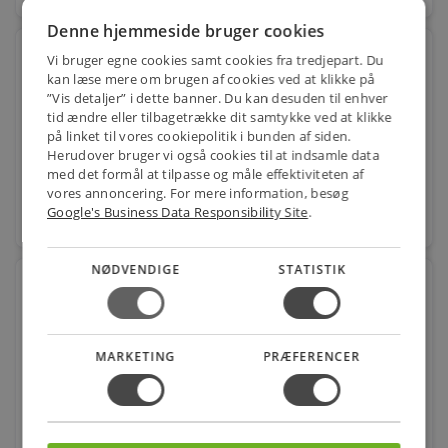
Denne hjemmeside bruger cookies
Øland eksentrisk reduktion lang Ø200-125 mm
Vi bruger egne cookies samt cookies fra tredjepart. Du
Nippel/Nippel RE
kan læse mere om brugen af cookies ved at klikke på
”Vis detaljer” i dette banner. Du kan desuden til enhver
Varenr.: 353949198
tid ændre eller tilbagetrække dit samtykke ved at klikke
153,00
på linket til vores cookiepolitik i bunden af siden.
kr.
pr. stk.
Herudover bruger vi også cookies til at indsamle data
med det formål at tilpasse og måle effektiviteten af
vores annoncering. For mere information, besøg
Google's Business Data Responsibility Site
.
favorite
stk.
NØDVENDIGE
STATISTIK
REDUKTION LANG RLU 250 X 125 MM
NIPPEL/NIPPEL
Varenr.: 353949247
MARKETING
PRÆFERENCER
202,00
kr.
pr. stk.