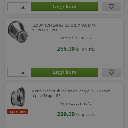
favorite
stk.
REDUKTION LANG RLU 315 X 160 MM
NIPPEL/NIPPEL
Varenr.: 353949312
285,00
kr.
pr. stk.
favorite
stk.
Øland eksentrisk reduktion lang Ø315-200 mm
Nippel/Nippel RE
Varenr.: 353949313
Spar
25%
226,00
kr.
pr. stk.