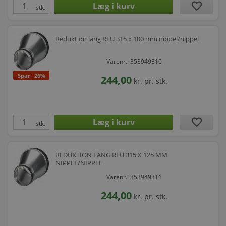
favorite
stk.
Reduktion lang RLU 315 x 100 mm nippel/nippel
Varenr.: 353949310
Spar
26%
244,00
kr.
pr. stk.
favorite
stk.
REDUKTION LANG RLU 315 X 125 MM
NIPPEL/NIPPEL
Varenr.: 353949311
244,00
kr.
pr. stk.