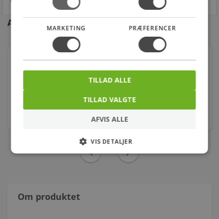
Andre kunder købte også
MARKETING
PRÆFERENCER
Gummikompensator epdm pn16 dn32
TILLAD ALLE
Varenr.: 435953010
2.604,00
kr.
TILLAD VALGTE
stk.
AFVIS ALLE
VIS DETALJER
Om produktet