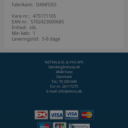
Fabrikant:
DANFOSS
Vare nr.:
475171105
EAN nr:
5702423000685
Enhed:
stk.
Min køb:
1
Leveringstid:
5-8 dage
NETSALG EL & VVS APS
Søndergårdsvej 44
4640 Faxe
Danmark
Tel.: 70 200 049
Cvr nr. 26117275
E-mail: info@elvvs.dk