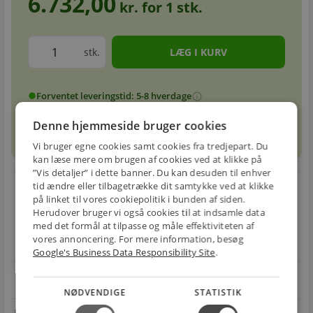
6.732,00
kr. for
1
stk.
stk.
Forventet leveringstid: 5-8 hverdage
info
circle
Denne hjemmeside bruger cookies
sell
info
Prismatch
Vi bruger egne cookies samt cookies fra tredjepart. Du
kan læse mere om brugen af cookies ved at klikke på
”Vis detaljer” i dette banner. Du kan desuden til enhver
tid ændre eller tilbagetrække dit samtykke ved at klikke
local_shipping
restart_alt
på linket til vores cookiepolitik i bunden af siden.
Herudover bruger vi også cookies til at indsamle data
E-MÆRKET
BILLIG
30 DAGES
med det formål at tilpasse og måle effektiviteten af
Handle trygt hos
FRAGT
RETUR
vores annoncering. For mere information, besøg
os
Fra 29,00 kr.
Nem returnering
Google's Business Data Responsibility Site
.
star
4.1 på Trustpilot 11,691 anmeldelser
open_in_new
NØDVENDIGE
STATISTIK