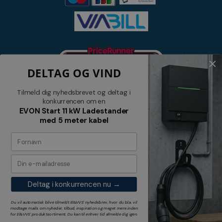
DELTAG OG VIND
Tilmeld dig nyhedsbrevet og deltag i
konkurrencen om en
EVON Start 11 kW Ladestander
med 5 meter kabel
Nyhedsbrev
Tilmeld dig vores nyhedsbrev og
modtag relevante tilbud og nyheder
Deltag i konkurrencen nu →
Tilmeld
Du vil automatisk blive tilmeldt El&VVS' nyhedsbrev, hvor du bl.a. vil
modtage mails om nyheder, tilbud, inspiration og meget mere inden
for
El&VVS'
produktsortiment. Du kan til enhver tid afmelde dig igen.