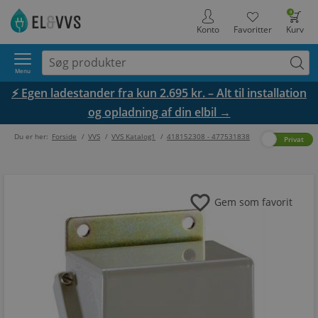
0
Konto
Favoritter
Kurv
Menu
⚡ Egen ladestander fra kun 2.695 kr. – Alt til installation
og opladning af din elbil →
Du er her:
Forside
/
VVS
/
VVS Katalog1
/
418152308 - 477531838
Erhverv
Privat
favorite
Gem som favorit